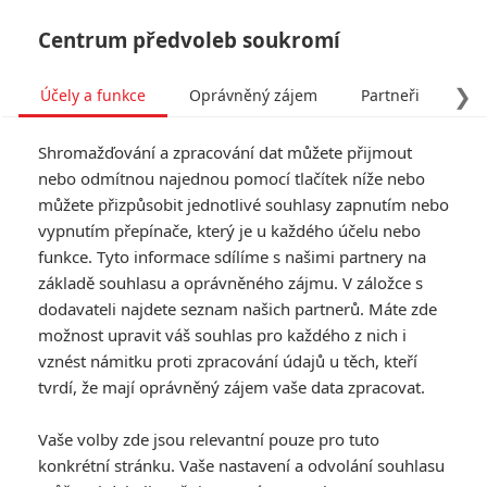
Centrum předvoleb soukromí
❯
Účely a funkce
Oprávněný zájem
Partneři
Pro
Tog
Shromažďování a zpracování dat můžete přijmout
navi
nebo odmítnou najednou pomocí tlačítek níže nebo
můžete přizpůsobit jednotlivé souhlasy zapnutím nebo
Dlouhý pochod: Zvrácený
vypnutím přepínače, který je u každého účelu nebo
funkce. Tyto informace sdílíme s našimi partnery na
závod vraždící chlapce
základě souhlasu a oprávněného zájmu. V záložce s
oznámil datum premiéry
dodavateli najdete seznam našich partnerů. Máte zde
možnost upravit váš souhlas pro každého z nich i
vznést námitku proti zpracování údajů u těch, kteří
Napsal:
Michal Janoušek - (Rudmen)
, 03.04.2025 09:00
tvrdí, že mají oprávněný zájem vaše data zpracovat.
KOMENTÁŘE
0
Vaše volby zde jsou relevantní pouze pro tuto
konkrétní stránku. Vaše nastavení a odvolání souhlasu