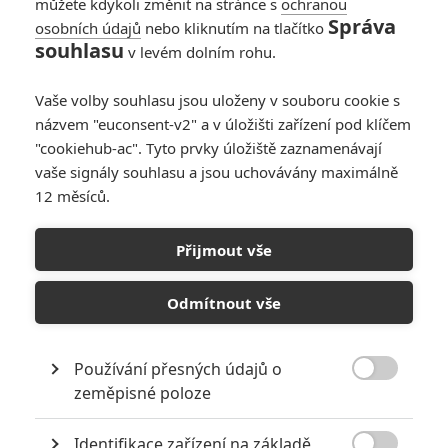
můžete kdykoli změnit na stránce s
ochranou
Správa
osobních údajů
nebo kliknutím na tlačítko
souhlasu
v levém dolním rohu.
PŘIDAT NOVÝ KOMENTÁŘ
Vaše volby souhlasu jsou uloženy v souboru cookie s
názvem "euconsent-v2" a v úložišti zařízení pod klíčem
Pro psaní komentářů, se přihlašte.
"cookiehub-ac". Tyto prvky úložiště zaznamenávají
vaše signály souhlasu a jsou uchovávány maximálně
RECENZE FILMŮ
12 měsíců.
10
Recenze: Zcela výjimečná Gerta
Přijmout vše
Schnirch nebarví hnus českých dějin
narůžovo
Odmítnout vše
5
Recenze: Záhada strašidelného
zámku úroveň štědrovečerních
pohádek nepozvedla
Používání přesných údajů o

zeměpisné poloze
8
Recenze: Občanská válka
Identifikace zařízení na základě