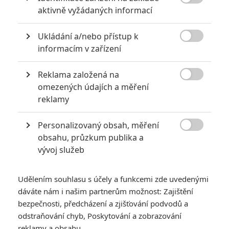

aktivně vyžádaných informací
6
Recenze: Godzilla x Kong: Nové
impérium
Ukládání a/nebo přístup k

informacím v zařízení
8
Recenze: Opičí muž
Reklama založená na

omezených údajích a měření
reklamy
POSLEDNÍ KOMENTOVANÉ
Personalizovaný obsah, měření

obsahu, průzkum publika a
3
ČLÁNEK | 01.08.2026 16:40
vývoj služeb
Marvel nečekaně zrušil již schválené pokračování
433
FILM | 01.08.2026 07:11
Udělením souhlasu s účely a funkcemi zde uvedenými
拆彈專家
dáváte nám i našim partnerům možnost: Zajištění
1
bezpečnosti, předcházení a zjišťování podvodů a
ČLÁNEK | 30.07.2026 20:14
Děti krve a kostí: Regulérní trailer představuje akční fantasy
odstraňování chyb, Poskytování a zobrazování
dobrodružství s vůní Afriky
reklamy a obsahu