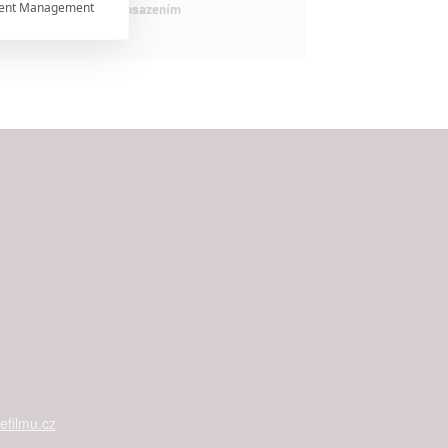
ent Management

maximálně nabitým obsazením


rtnerům
ání chyb,
filmu.cz