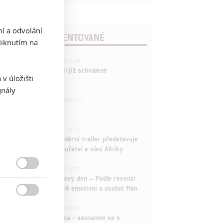
ní a odvolání
POSLEDNÍ KOMENTOVANÉ
iknutím na
3
ČLÁNEK | 01.08.2026 16:40
Marvel nečekaně zrušil již schválené
v úložišti
pokračování
gnály
433
FILM | 01.08.2026 07:11
拆彈專家
1
ČLÁNEK | 30.07.2026 20:14
Děti krve a kostí: Regulérní trailer představuje
akční fantasy dobrodružství s vůní Afriky
1
ČLÁNEK | 30.07.2026 12:31

Spider-Man: Zbrusu nový den – Podle recenzí
máme čekat překvapivě emotivní a osobní film

1
ČLÁNEK | 30.07.2026 03:42
Velké preview: Odyssea - seznamte se s