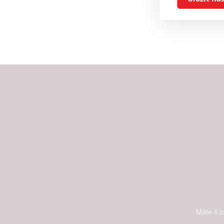
Reklam
Person
služeb
Udělením sou
možnost: Zaji
Poskytování 
Máte-li 