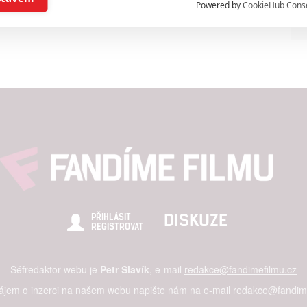
Powered by
CookieHub Cons
a založená na omezených údajích a měření reklamy
alizovaný obsah, měření obsahu, průzkum publika a vývoj
hlasu s účely a funkcemi zde uvedenými dáváte nám i našim pa
štění bezpečnosti, předcházení a zjišťování podvodů a odstraňov
a zobrazování reklamy a obsahu
DISKUZE
PŘIHLÁSIT
REGISTROVAT
Šéfredaktor webu je
Petr Slavík
, e-mail
redakce@fandimefilmu.cz
zájem o inzerci na našem webu napište nám na e-mail
redakce@fandime