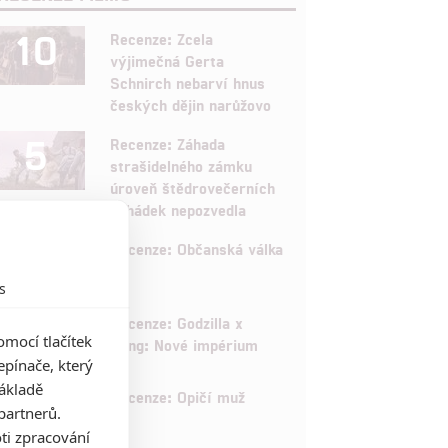
10
Recenze: Zcela
výjimečná Gerta
Schnirch nebarví hnus
českých dějin narůžovo
5
Recenze: Záhada
strašidelného zámku
úroveň štědrovečerních
pohádek nepozvedla
8
Recenze: Občanská válka
s
6
Recenze: Godzilla x
mocí tlačítek
Kong: Nové impérium
pínače, který
základě
8
Recenze: Opičí muž
partnerů.
ti zpracování