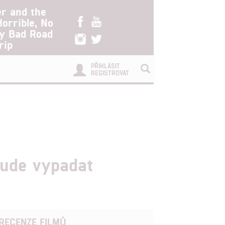
er and the
Horrible, No
ry Bad Road
rip
PŘIHLÁSIT
REGISTROVAT
bude vypadat
RECENZE FILMŮ