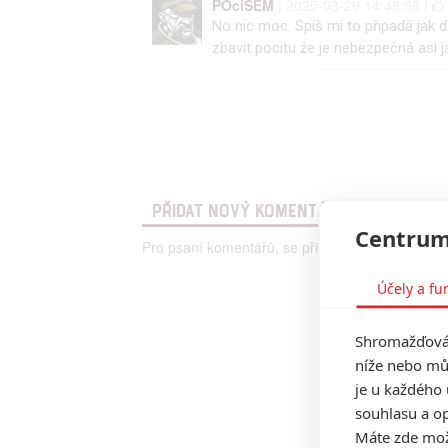
POciSEM
| 2025-03-29 14:48:58 |
No nic moc. Spíš mi to připadá jak d
zbavit pocitu že je nebezpečná asi 
PŘIDAT NOVÝ KOMENTÁŘ
Centrum
Pro psaní komentářů, se přihlašte.
Účely a fu
Shromažďován
níže nebo mů
je u každého 
souhlasu a op
Máte zde možn