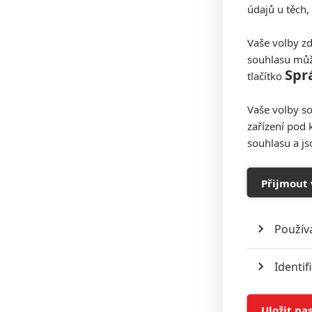
údajů u těch,
Vaše volby zd
souhlasu můž
Spr
tlačítko
Vaše volby so
zařízení pod 
souhlasu a j
Přijmout 
Použív
Identif
Ukládán
Uložit na