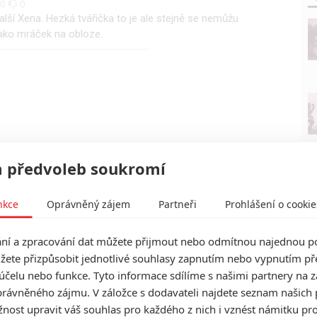
0
0
alší Xena. Hezká tvářička to je ale stejně se nemůžu
jako mráček na obloze.
 předvoleb soukromí
nkce
Oprávněný zájem
Partneři
Prohlášení o cookie
í a zpracování dat můžete přijmout nebo odmítnou najednou po
žete přizpůsobit jednotlivé souhlasy zapnutím nebo vypnutím pře
účelu nebo funkce. Tyto informace sdílíme s našimi partnery na 
rávněného zájmu. V záložce s dodavateli najdete seznam našich 
ost upravit váš souhlas pro každého z nich i vznést námitku pro