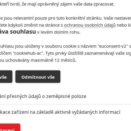
 kteří tvrdí, že mají oprávněný zájem vaše data zpracovat.
e jsou relevantní pouze pro tuto konkrétní stránku. Vaše nastave
ete kdykoli změnit na stránce s
ochranou osobních údajů
nebo kl
áva souhlasu
v levém dolním rohu.
uhlasu jsou uloženy v souboru cookie s názvem "euconsent-v2" a 
klíčem "cookiehub-ac". Tyto prvky úložiště zaznamenávají vaše si
sou uchovávány maximálně 12 měsíců.
vše
Odmítnout vše
ání přesných údajů o zeměpisné poloze
ikace zařízení na základě aktivně vyžádaných informací
í a/nebo přístup k informacím v zařízení
stavení