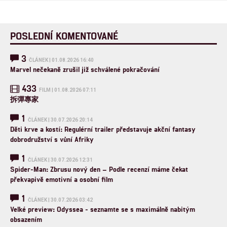
POSLEDNÍ KOMENTOVANÉ
3
ČLÁNEK | 01.08.2026 16:40
Marvel nečekaně zrušil již schválené pokračování
433
FILM | 01.08.2026 07:11
拆彈專家
1
ČLÁNEK | 30.07.2026 20:14
Děti krve a kostí: Regulérní trailer představuje akční fantasy
dobrodružství s vůní Afriky
1
ČLÁNEK | 30.07.2026 12:31
Spider-Man: Zbrusu nový den – Podle recenzí máme čekat
překvapivě emotivní a osobní film
1
ČLÁNEK | 30.07.2026 03:42
Velké preview: Odyssea - seznamte se s maximálně nabitým
obsazením