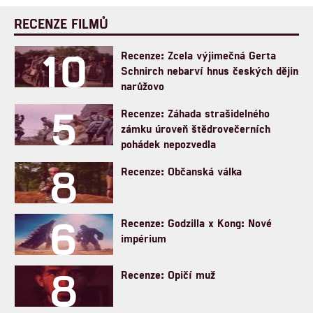
RECENZE FILMŮ
10
Recenze: Zcela výjimečná Gerta
Schnirch nebarví hnus českých dějin
narůžovo
5
Recenze: Záhada strašidelného
zámku úroveň štědrovečerních
pohádek nepozvedla
8
Recenze: Občanská válka
6
Recenze: Godzilla x Kong: Nové
impérium
8
Recenze: Opičí muž