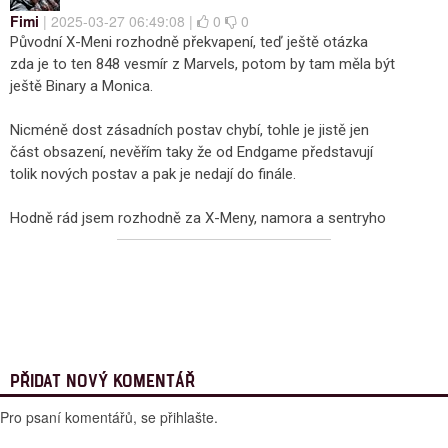
Fimi
| 2025-03-27 06:49:08 |
0
0
Původní X-Meni rozhodně překvapení, teď ještě otázka
zda je to ten 848 vesmír z Marvels, potom by tam měla být
ještě Binary a Monica.
Nicméně dost zásadních postav chybí, tohle je jistě jen
část obsazení, nevěřím taky že od Endgame představují
tolik nových postav a pak je nedají do finále.
Hodně rád jsem rozhodně za X-Meny, namora a sentryho
PŘIDAT NOVÝ KOMENTÁŘ
Pro psaní komentářů, se přihlašte.