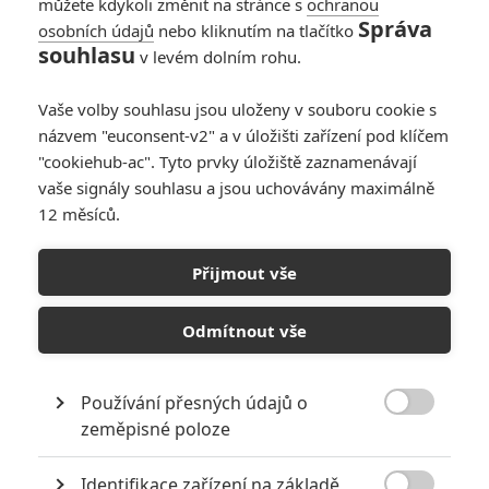
můžete kdykoli změnit na stránce s
ochranou
Správa
osobních údajů
nebo kliknutím na tlačítko
souhlasu
v levém dolním rohu.
PŘIDAT NOVÝ KOMENTÁŘ
Vaše volby souhlasu jsou uloženy v souboru cookie s
názvem "euconsent-v2" a v úložišti zařízení pod klíčem
Pro psaní komentářů, se přihlašte.
"cookiehub-ac". Tyto prvky úložiště zaznamenávají
vaše signály souhlasu a jsou uchovávány maximálně
RECENZE FILMŮ
12 měsíců.
10
Recenze: Zcela výjimečná Gerta
Přijmout vše
Schnirch nebarví hnus českých dějin
narůžovo
Odmítnout vše
5
Recenze: Záhada strašidelného
zámku úroveň štědrovečerních
pohádek nepozvedla
Používání přesných údajů o

zeměpisné poloze
8
Recenze: Občanská válka
Identifikace zařízení na základě