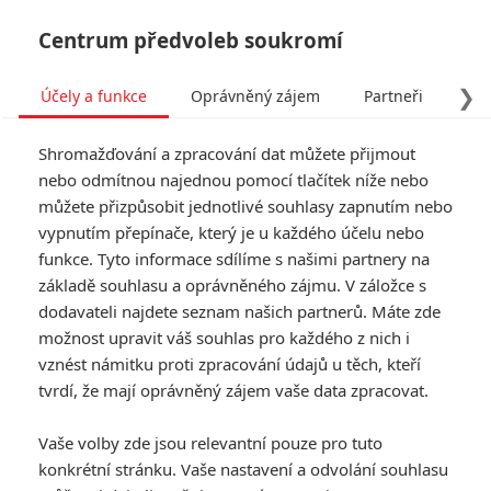
Centrum předvoleb soukromí
❯
Účely a funkce
Oprávněný zájem
Partneři
Pro
Tog
Shromažďování a zpracování dat můžete přijmout
navi
nebo odmítnou najednou pomocí tlačítek níže nebo
můžete přizpůsobit jednotlivé souhlasy zapnutím nebo
Matchbox: Autíčkový
vypnutím přepínače, který je u každého účelu nebo
funkce. Tyto informace sdílíme s našimi partnery na
akčňák se bude točit na
základě souhlasu a oprávněného zájmu. V záložce s
Slovensku
dodavateli najdete seznam našich partnerů. Máte zde
možnost upravit váš souhlas pro každého z nich i
vznést námitku proti zpracování údajů u těch, kteří
Napsal:
Petr Slavík - (Anarvin)
, 02.02.2025 18:56
tvrdí, že mají oprávněný zájem vaše data zpracovat.
KOMENTÁŘE
0
Vaše volby zde jsou relevantní pouze pro tuto
konkrétní stránku. Vaše nastavení a odvolání souhlasu