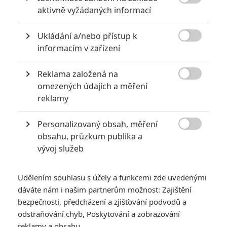

aktivně vyžádaných informací
6
Recenze: Godzilla x Kong: Nové
impérium
Ukládání a/nebo přístup k

informacím v zařízení
8
Recenze: Opičí muž
Reklama založená na

omezených údajích a měření
reklamy
POSLEDNÍ KOMENTOVANÉ
Personalizovaný obsah, měření

obsahu, průzkum publika a
3
ČLÁNEK | 01.08.2026 16:40
vývoj služeb
Marvel nečekaně zrušil již schválené pokračování
433
FILM | 01.08.2026 07:11
Udělením souhlasu s účely a funkcemi zde uvedenými
拆彈專家
dáváte nám i našim partnerům možnost: Zajištění
1
bezpečnosti, předcházení a zjišťování podvodů a
ČLÁNEK | 30.07.2026 20:14
Děti krve a kostí: Regulérní trailer představuje akční fantasy
odstraňování chyb, Poskytování a zobrazování
dobrodružství s vůní Afriky
reklamy a obsahu