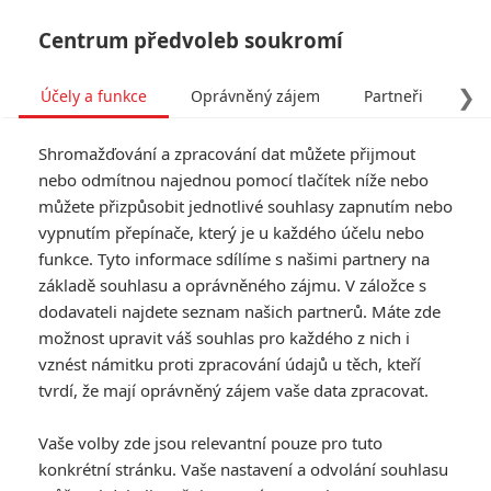
Centrum předvoleb soukromí
❯
Účely a funkce
Oprávněný zájem
Partneři
Pro
Tog
Shromažďování a zpracování dat můžete přijmout
navi
nebo odmítnou najednou pomocí tlačítek níže nebo
můžete přizpůsobit jednotlivé souhlasy zapnutím nebo
Vlny do oscarového klání
vypnutím přepínače, který je u každého účelu nebo
funkce. Tyto informace sdílíme s našimi partnery na
prakticky určitě
základě souhlasu a oprávněného zájmu. V záložce s
neproniknou
dodavateli najdete seznam našich partnerů. Máte zde
možnost upravit váš souhlas pro každého z nich i
vznést námitku proti zpracování údajů u těch, kteří
Napsal:
Petr Slavík - (Anarvin)
, 28.12.2024 06:00
tvrdí, že mají oprávněný zájem vaše data zpracovat.
KOMENTÁŘE
0
Vaše volby zde jsou relevantní pouze pro tuto
konkrétní stránku. Vaše nastavení a odvolání souhlasu