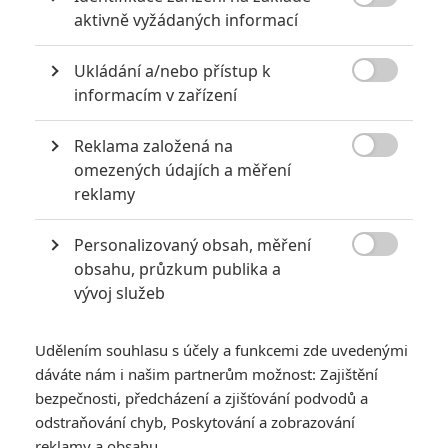

aktivně vyžádaných informací
6
Recenze: Godzilla x Kong: Nové
impérium
Ukládání a/nebo přístup k

informacím v zařízení
8
Recenze: Opičí muž
Reklama založená na

omezených údajích a měření
reklamy
POSLEDNÍ KOMENTOVANÉ
Personalizovaný obsah, měření

obsahu, průzkum publika a
3
ČLÁNEK | 01.08.2026 16:40
vývoj služeb
Marvel nečekaně zrušil již schválené pokračování
433
FILM | 01.08.2026 07:11
Udělením souhlasu s účely a funkcemi zde uvedenými
拆彈專家
dáváte nám i našim partnerům možnost: Zajištění
1
bezpečnosti, předcházení a zjišťování podvodů a
ČLÁNEK | 30.07.2026 20:14
Děti krve a kostí: Regulérní trailer představuje akční fantasy
odstraňování chyb, Poskytování a zobrazování
dobrodružství s vůní Afriky
reklamy a obsahu