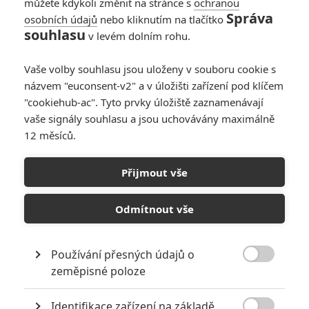
můžete kdykoli změnit na stránce s
ochranou
Správa
osobních údajů
nebo kliknutím na tlačítko
souhlasu
v levém dolním rohu.
PŘIDAT NOVÝ KOMENTÁŘ
Vaše volby souhlasu jsou uloženy v souboru cookie s
názvem "euconsent-v2" a v úložišti zařízení pod klíčem
Pro psaní komentářů, se přihlašte.
"cookiehub-ac". Tyto prvky úložiště zaznamenávají
vaše signály souhlasu a jsou uchovávány maximálně
RECENZE FILMŮ
12 měsíců.
10
Recenze: Zcela výjimečná Gerta
Přijmout vše
Schnirch nebarví hnus českých dějin
narůžovo
Odmítnout vše
5
Recenze: Záhada strašidelného
zámku úroveň štědrovečerních
pohádek nepozvedla
Používání přesných údajů o

zeměpisné poloze
8
Recenze: Občanská válka
Identifikace zařízení na základě