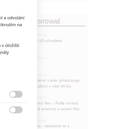
ní a odvolání
POSLEDNÍ KOMENTOVANÉ
iknutím na
3
ČLÁNEK | 01.08.2026 16:40
Marvel nečekaně zrušil již schválené
v úložišti
pokračování
gnály
433
FILM | 01.08.2026 07:11
拆彈專家
1
ČLÁNEK | 30.07.2026 20:14
Děti krve a kostí: Regulérní trailer představuje
akční fantasy dobrodružství s vůní Afriky
1
ČLÁNEK | 30.07.2026 12:31

Spider-Man: Zbrusu nový den – Podle recenzí
máme čekat překvapivě emotivní a osobní film

1
ČLÁNEK | 30.07.2026 03:42
Velké preview: Odyssea - seznamte se s