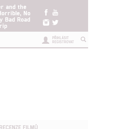
er and the
Horrible, No
ry Bad Road
rip
PŘIHLÁSIT
REGISTROVAT
RECENZE FILMŮ