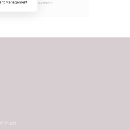
ent Management

maximálně nabitým obsazením


rtnerům
ání chyb,
filmu.cz