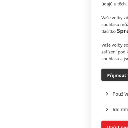
údajů u těch,
Vaše volby zd
souhlasu můž
Spr
tlačítko
Vaše volby so
zařízení pod 
souhlasu a j
Přijmout 
Použív
Identif
Ukládán
Uložit na