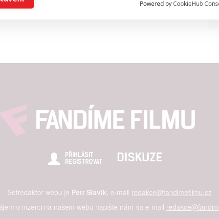
Powered by
CookieHub Cons
a založená na omezených údajích a měření reklamy
alizovaný obsah, měření obsahu, průzkum publika a vývoj
hlasu s účely a funkcemi zde uvedenými dáváte nám i našim pa
štění bezpečnosti, předcházení a zjišťování podvodů a odstraňov
a zobrazování reklamy a obsahu
DISKUZE
PŘIHLÁSIT
REGISTROVAT
Šéfredaktor webu je
Petr Slavík
, e-mail
redakce@fandimefilmu.cz
zájem o inzerci na našem webu napište nám na e-mail
redakce@fandime