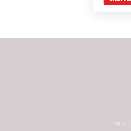
Reklam
Person
služeb
Udělením sou
možnost: Zaji
Poskytování 
Máte-li 