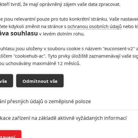
 kteří tvrdí, že mají oprávněný zájem vaše data zpracovat.
e jsou relevantní pouze pro tuto konkrétní stránku. Vaše nastave
ete kdykoli změnit na stránce s
ochranou osobních údajů
nebo kl
áva souhlasu
v levém dolním rohu.
uhlasu jsou uloženy v souboru cookie s názvem "euconsent-v2" a 
klíčem "cookiehub-ac". Tyto prvky úložiště zaznamenávají vaše si
sou uchovávány maximálně 12 měsíců.
vše
Odmítnout vše
ání přesných údajů o zeměpisné poloze
ikace zařízení na základě aktivně vyžádaných informací
í a/nebo přístup k informacím v zařízení
stavení