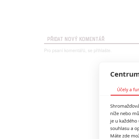
PŘIDAT NOVÝ KOMENTÁŘ
Pro psaní komentářů, se přihlašte.
Centrum
Účely a fu
Shromažďován
níže nebo mů
je u každého 
souhlasu a op
Máte zde možn