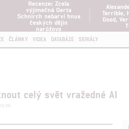
Recenze: Zcela
Alexand
výjimečná Gerta
Terrible, 
Schnirch nebarví hnus
Good, Ve
českých dějin
T
narůžovo
ZE
ČLÁNKY
VIDEA
DATABÁZE
SERIÁLY
out celý svět vražedné AI
 13:39