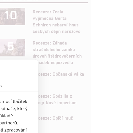
10
Recenze: Zcela
výjimečná Gerta
Schnirch nebarví hnus
českých dějin narůžovo
5
Recenze: Záhada
strašidelného zámku
úroveň štědrovečerních
pohádek nepozvedla
8
Recenze: Občanská válka
s
6
Recenze: Godzilla x
mocí tlačítek
Kong: Nové impérium
pínače, který
základě
8
Recenze: Opičí muž
partnerů.
ti zpracování