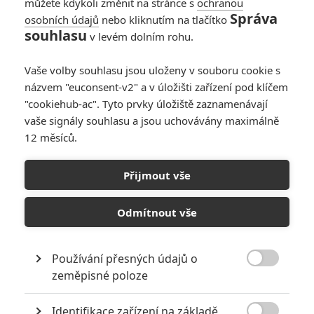
můžete kdykoli změnit na stránce s
ochranou
Správa
osobních údajů
nebo kliknutím na tlačítko
souhlasu
v levém dolním rohu.
PŘIDAT NOVÝ KOMENTÁŘ
Pro psaní komentářů, se přihlašte.
Vaše volby souhlasu jsou uloženy v souboru cookie s
názvem "euconsent-v2" a v úložišti zařízení pod klíčem
"cookiehub-ac". Tyto prvky úložiště zaznamenávají
RECENZE FILMŮ
vaše signály souhlasu a jsou uchovávány maximálně
10
12 měsíců.
Recenze: Zcela výjimečná Gerta
Schnirch nebarví hnus českých dějin
narůžovo
Přijmout vše
5
Recenze: Záhada strašidelného
Odmítnout vše
zámku úroveň štědrovečerních
pohádek nepozvedla
8
Recenze: Občanská válka
Používání přesných údajů o

zeměpisné poloze
Recenze: Godzilla x Kong: Nové
Identifikace zařízení na základě