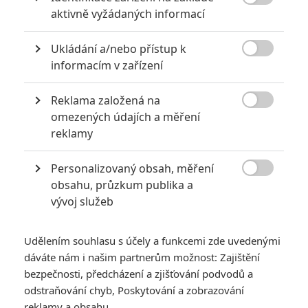
6
impérium

aktivně vyžádaných informací
8
Recenze: Opičí muž
Ukládání a/nebo přístup k

informacím v zařízení
Reklama založená na

omezených údajích a měření
POSLEDNÍ KOMENTOVANÉ
reklamy
3
ČLÁNEK | 01.08.2026 16:40
Personalizovaný obsah, měření
Marvel nečekaně zrušil již schválené pokračování

obsahu, průzkum publika a
vývoj služeb
433
FILM | 01.08.2026 07:11
拆彈專家
Udělením souhlasu s účely a funkcemi zde uvedenými
1
ČLÁNEK | 30.07.2026 20:14
dáváte nám i našim partnerům možnost: Zajištění
Děti krve a kostí: Regulérní trailer představuje akční fantasy
dobrodružství s vůní Afriky
bezpečnosti, předcházení a zjišťování podvodů a
odstraňování chyb, Poskytování a zobrazování
1
ČLÁNEK | 30.07.2026 12:31
reklamy a obsahu