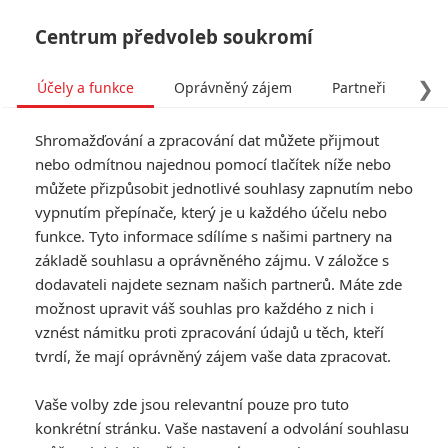
Centrum předvoleb soukromí
❯
Účely a funkce
Oprávněný zájem
Partneři
Pro
Tog
Shromažďování a zpracování dat můžete přijmout
navi
nebo odmítnou najednou pomocí tlačítek níže nebo
můžete přizpůsobit jednotlivé souhlasy zapnutím nebo
Enola Holmesová: Trojka je
vypnutím přepínače, který je u každého účelu nebo
funkce. Tyto informace sdílíme s našimi partnery na
na cestě
základě souhlasu a oprávněného zájmu. V záložce s
dodavateli najdete seznam našich partnerů. Máte zde
Napsal:
Petr Slavík - (Anarvin)
, 25.11.2024 06:07
možnost upravit váš souhlas pro každého z nich i
vznést námitku proti zpracování údajů u těch, kteří
KOMENTÁŘE
0
tvrdí, že mají oprávněný zájem vaše data zpracovat.
Vaše volby zde jsou relevantní pouze pro tuto
konkrétní stránku. Vaše nastavení a odvolání souhlasu