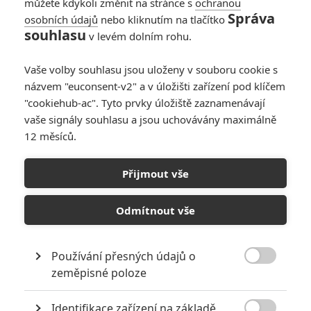
můžete kdykoli změnit na stránce s
ochranou
Správa
osobních údajů
nebo kliknutím na tlačítko
souhlasu
v levém dolním rohu.
PŘIDAT NOVÝ KOMENTÁŘ
Pro psaní komentářů, se přihlašte.
Vaše volby souhlasu jsou uloženy v souboru cookie s
názvem "euconsent-v2" a v úložišti zařízení pod klíčem
"cookiehub-ac". Tyto prvky úložiště zaznamenávají
RECENZE FILMŮ
vaše signály souhlasu a jsou uchovávány maximálně
10
12 měsíců.
Recenze: Zcela výjimečná Gerta
Schnirch nebarví hnus českých dějin
narůžovo
Přijmout vše
5
Recenze: Záhada strašidelného
Odmítnout vše
zámku úroveň štědrovečerních
pohádek nepozvedla
8
Recenze: Občanská válka
Používání přesných údajů o

zeměpisné poloze
Recenze: Godzilla x Kong: Nové
Identifikace zařízení na základě