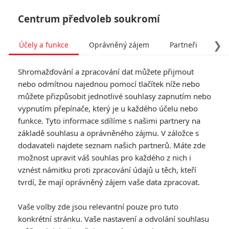
Centrum předvoleb soukromí
❯
Účely a funkce
Oprávněný zájem
Partneři
Pro
Tog
Shromažďování a zpracování dat můžete přijmout
navi
nebo odmítnou najednou pomocí tlačítek níže nebo
můžete přizpůsobit jednotlivé souhlasy zapnutím nebo
Godzilla Minus One: Další
vypnutím přepínače, který je u každého účelu nebo
funkce. Tyto informace sdílíme s našimi partnery na
film je na cestě
základě souhlasu a oprávněného zájmu. V záložce s
dodavateli najdete seznam našich partnerů. Máte zde
Napsal:
Petr Slavík - (Anarvin)
, 02.11.2024 18:26
možnost upravit váš souhlas pro každého z nich i
vznést námitku proti zpracování údajů u těch, kteří
KOMENTÁŘE
0
tvrdí, že mají oprávněný zájem vaše data zpracovat.
Vaše volby zde jsou relevantní pouze pro tuto
konkrétní stránku. Vaše nastavení a odvolání souhlasu