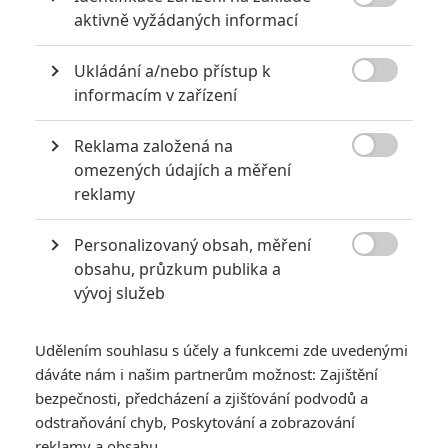
6
impérium

aktivně vyžádaných informací
8
Recenze: Opičí muž
Ukládání a/nebo přístup k

informacím v zařízení
Reklama založená na

omezených údajích a měření
POSLEDNÍ KOMENTOVANÉ
reklamy
3
ČLÁNEK | 01.08.2026 16:40
Personalizovaný obsah, měření
Marvel nečekaně zrušil již schválené pokračování

obsahu, průzkum publika a
vývoj služeb
433
FILM | 01.08.2026 07:11
拆彈專家
Udělením souhlasu s účely a funkcemi zde uvedenými
1
ČLÁNEK | 30.07.2026 20:14
dáváte nám i našim partnerům možnost: Zajištění
Děti krve a kostí: Regulérní trailer představuje akční fantasy
dobrodružství s vůní Afriky
bezpečnosti, předcházení a zjišťování podvodů a
odstraňování chyb, Poskytování a zobrazování
1
ČLÁNEK | 30.07.2026 12:31
reklamy a obsahu