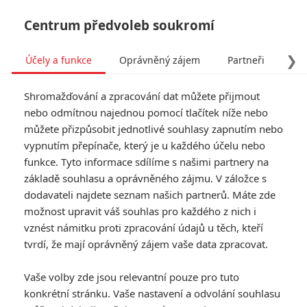
Centrum předvoleb soukromí
❯
Účely a funkce
Oprávněný zájem
Partneři
Pro
Tog
Shromažďování a zpracování dat můžete přijmout
navi
nebo odmítnou najednou pomocí tlačítek níže nebo
můžete přizpůsobit jednotlivé souhlasy zapnutím nebo
Cizinci: Kapitola 2 – První
vypnutím přepínače, který je u každého účelu nebo
funkce. Tyto informace sdílíme s našimi partnery na
trailer hororového
základě souhlasu a oprávněného zájmu. V záložce s
pokračování
dodavateli najdete seznam našich partnerů. Máte zde
možnost upravit váš souhlas pro každého z nich i
vznést námitku proti zpracování údajů u těch, kteří
Napsal:
Petr Slavík - (Anarvin)
, 20.10.2024 15:30
tvrdí, že mají oprávněný zájem vaše data zpracovat.
KOMENTÁŘE
0
Vaše volby zde jsou relevantní pouze pro tuto
konkrétní stránku. Vaše nastavení a odvolání souhlasu