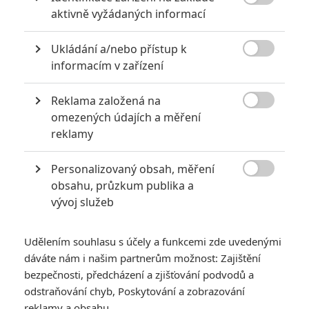

aktivně vyžádaných informací
6
Recenze: Godzilla x Kong: Nové
impérium
Ukládání a/nebo přístup k

informacím v zařízení
8
Recenze: Opičí muž
Reklama založená na

omezených údajích a měření
reklamy
POSLEDNÍ KOMENTOVANÉ
Personalizovaný obsah, měření

obsahu, průzkum publika a
3
ČLÁNEK | 01.08.2026 16:40
vývoj služeb
Marvel nečekaně zrušil již schválené pokračování
433
FILM | 01.08.2026 07:11
Udělením souhlasu s účely a funkcemi zde uvedenými
拆彈專家
dáváte nám i našim partnerům možnost: Zajištění
1
bezpečnosti, předcházení a zjišťování podvodů a
ČLÁNEK | 30.07.2026 20:14
Děti krve a kostí: Regulérní trailer představuje akční fantasy
odstraňování chyb, Poskytování a zobrazování
dobrodružství s vůní Afriky
reklamy a obsahu