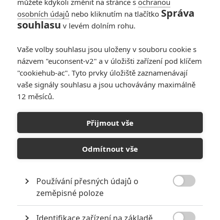
můžete kdykoli změnit na stránce s
ochranou
Správa
osobních údajů
nebo kliknutím na tlačítko
souhlasu
v levém dolním rohu.
PŘIDAT NOVÝ KOMENTÁŘ
Vaše volby souhlasu jsou uloženy v souboru cookie s
názvem "euconsent-v2" a v úložišti zařízení pod klíčem
Pro psaní komentářů, se přihlašte.
"cookiehub-ac". Tyto prvky úložiště zaznamenávají
vaše signály souhlasu a jsou uchovávány maximálně
RECENZE FILMŮ
12 měsíců.
10
Recenze: Zcela výjimečná Gerta
Přijmout vše
Schnirch nebarví hnus českých dějin
narůžovo
Odmítnout vše
5
Recenze: Záhada strašidelného
zámku úroveň štědrovečerních
pohádek nepozvedla
Používání přesných údajů o

zeměpisné poloze
8
Recenze: Občanská válka
Identifikace zařízení na základě