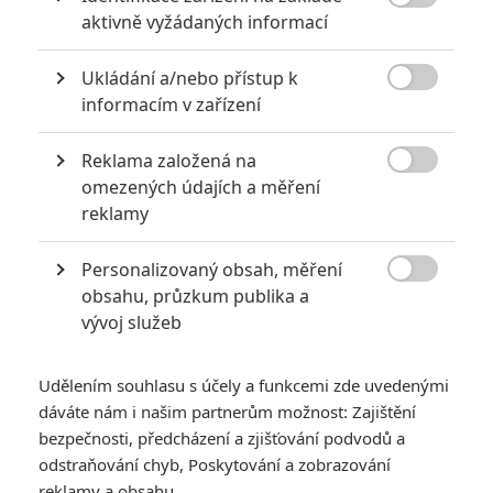

aktivně vyžádaných informací
6
Recenze: Godzilla x Kong: Nové
impérium
Ukládání a/nebo přístup k

informacím v zařízení
8
Recenze: Opičí muž
Reklama založená na

omezených údajích a měření
reklamy
POSLEDNÍ KOMENTOVANÉ
Personalizovaný obsah, měření

obsahu, průzkum publika a
3
ČLÁNEK | 01.08.2026 16:40
vývoj služeb
Marvel nečekaně zrušil již schválené pokračování
433
FILM | 01.08.2026 07:11
Udělením souhlasu s účely a funkcemi zde uvedenými
拆彈專家
dáváte nám i našim partnerům možnost: Zajištění
1
bezpečnosti, předcházení a zjišťování podvodů a
ČLÁNEK | 30.07.2026 20:14
Děti krve a kostí: Regulérní trailer představuje akční fantasy
odstraňování chyb, Poskytování a zobrazování
dobrodružství s vůní Afriky
reklamy a obsahu