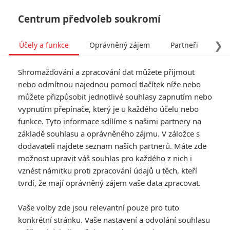
Centrum předvoleb soukromí
❯
Účely a funkce
Oprávněný zájem
Partneři
Pro
Tog
Shromažďování a zpracování dat můžete přijmout
navi
nebo odmítnou najednou pomocí tlačítek níže nebo
můžete přizpůsobit jednotlivé souhlasy zapnutím nebo
Lee: Fotografka v první linii
vypnutím přepínače, který je u každého účelu nebo
funkce. Tyto informace sdílíme s našimi partnery na
- Dokument představuje
základě souhlasu a oprávněného zájmu. V záložce s
skutečný příběh
dodavateli najdete seznam našich partnerů. Máte zde
možnost upravit váš souhlas pro každého z nich i
vznést námitku proti zpracování údajů u těch, kteří
Napsal:
Petr Slavík - (Anarvin)
, 09.10.2024 23:55
tvrdí, že mají oprávněný zájem vaše data zpracovat.
KOMENTÁŘE
0
Vaše volby zde jsou relevantní pouze pro tuto
konkrétní stránku. Vaše nastavení a odvolání souhlasu