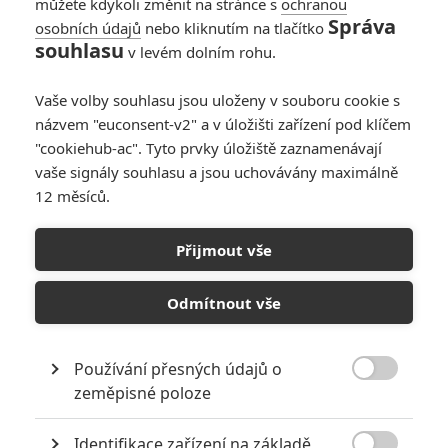
můžete kdykoli změnit na stránce s
ochranou
Správa
osobních údajů
nebo kliknutím na tlačítko
souhlasu
v levém dolním rohu.
PŘIDAT NOVÝ KOMENTÁŘ
Vaše volby souhlasu jsou uloženy v souboru cookie s
názvem "euconsent-v2" a v úložišti zařízení pod klíčem
Pro psaní komentářů, se přihlašte.
"cookiehub-ac". Tyto prvky úložiště zaznamenávají
vaše signály souhlasu a jsou uchovávány maximálně
RECENZE FILMŮ
12 měsíců.
10
Recenze: Zcela výjimečná Gerta
Přijmout vše
Schnirch nebarví hnus českých dějin
narůžovo
Odmítnout vše
5
Recenze: Záhada strašidelného
zámku úroveň štědrovečerních
pohádek nepozvedla
Používání přesných údajů o

zeměpisné poloze
8
Recenze: Občanská válka
Identifikace zařízení na základě