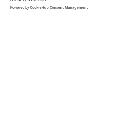
8
Recenze: Občanská válka
Powered by
CookieHub Consent Management
6
Recenze: Godzilla x Kong: Nové
impérium
8
Recenze: Opičí muž
POSLEDNÍ KOMENTOVANÉ
3
ČLÁNEK | 01.08.2026 16:40
Marvel nečekaně zrušil již schválené pokračování
433
FILM | 01.08.2026 07:11
拆彈專家