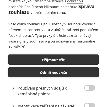
můžete kdykoli změnit na stránce s
ochranou
Správa
osobních údajů
nebo kliknutím na tlačítko
souhlasu
v levém dolním rohu.
PŘIDAT NOVÝ KOMENTÁŘ
Vaše volby souhlasu jsou uloženy v souboru cookie s
názvem "euconsent-v2" a v úložišti zařízení pod klíčem
Pro psaní komentářů, se přihlašte.
"cookiehub-ac". Tyto prvky úložiště zaznamenávají
vaše signály souhlasu a jsou uchovávány maximálně
RECENZE FILMŮ
12 měsíců.
10
Recenze: Zcela výjimečná Gerta
Přijmout vše
Schnirch nebarví hnus českých dějin
narůžovo
Odmítnout vše
5
Recenze: Záhada strašidelného
zámku úroveň štědrovečerních
pohádek nepozvedla
Používání přesných údajů o

zeměpisné poloze
8
Recenze: Občanská válka
Identifikace zařízení na základě