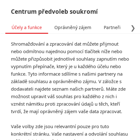
Centrum předvoleb soukromí
❯
Účely a funkce
Oprávněný zájem
Partneři
Pro
Tog
Shromažďování a zpracování dat můžete přijmout
navi
nebo odmítnou najednou pomocí tlačítek níže nebo
můžete přizpůsobit jednotlivé souhlasy zapnutím nebo
The Assessment: V děsivé
vypnutím přepínače, který je u každého účelu nebo
funkce. Tyto informace sdílíme s našimi partnery na
budoucnosti se děti plodí
základě souhlasu a oprávněného zájmu. V záložce s
pod dohledem
dodavateli najdete seznam našich partnerů. Máte zde
možnost upravit váš souhlas pro každého z nich i
vznést námitku proti zpracování údajů u těch, kteří
Napsal:
Petr Slavík - (Anarvin)
, 11.09.2024 13:02
tvrdí, že mají oprávněný zájem vaše data zpracovat.
KOMENTÁŘE
0
Vaše volby zde jsou relevantní pouze pro tuto
konkrétní stránku. Vaše nastavení a odvolání souhlasu