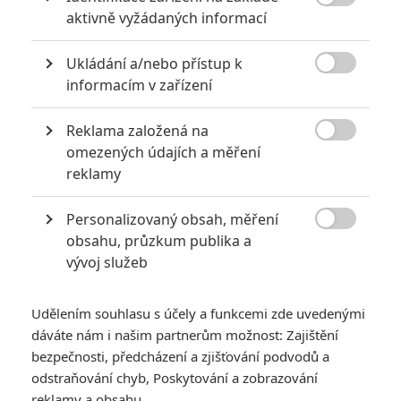

aktivně vyžádaných informací
6
Recenze: Godzilla x Kong: Nové
impérium
Ukládání a/nebo přístup k

informacím v zařízení
8
Recenze: Opičí muž
Reklama založená na

omezených údajích a měření
reklamy
POSLEDNÍ KOMENTOVANÉ
Personalizovaný obsah, měření

obsahu, průzkum publika a
3
ČLÁNEK | 01.08.2026 16:40
vývoj služeb
Marvel nečekaně zrušil již schválené pokračování
433
FILM | 01.08.2026 07:11
Udělením souhlasu s účely a funkcemi zde uvedenými
拆彈專家
dáváte nám i našim partnerům možnost: Zajištění
1
bezpečnosti, předcházení a zjišťování podvodů a
ČLÁNEK | 30.07.2026 20:14
Děti krve a kostí: Regulérní trailer představuje akční fantasy
odstraňování chyb, Poskytování a zobrazování
dobrodružství s vůní Afriky
reklamy a obsahu