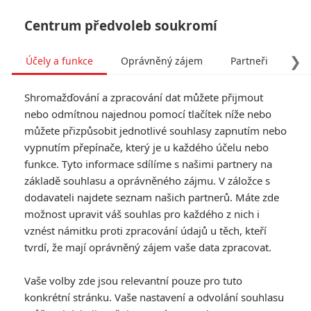
Centrum předvoleb soukromí
❯
Účely a funkce
Oprávněný zájem
Partneři
Pro
Tog
Shromažďování a zpracování dat můžete přijmout
navi
nebo odmítnou najednou pomocí tlačítek níže nebo
můžete přizpůsobit jednotlivé souhlasy zapnutím nebo
The Killer: První trailer pro
vypnutím přepínače, který je u každého účelu nebo
funkce. Tyto informace sdílíme s našimi partnery na
remake legendární akční
základě souhlasu a oprávněného zájmu. V záložce s
řežby
dodavateli najdete seznam našich partnerů. Máte zde
možnost upravit váš souhlas pro každého z nich i
vznést námitku proti zpracování údajů u těch, kteří
Napsal:
Petr Slavík - (Anarvin)
, 21.07.2024 06:00
tvrdí, že mají oprávněný zájem vaše data zpracovat.
KOMENTÁŘE
0
Vaše volby zde jsou relevantní pouze pro tuto
konkrétní stránku. Vaše nastavení a odvolání souhlasu