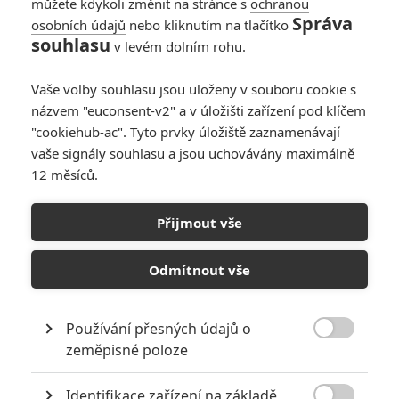
můžete kdykoli změnit na stránce s
ochranou
Správa
osobních údajů
nebo kliknutím na tlačítko
souhlasu
v levém dolním rohu.
PŘIDAT NOVÝ KOMENTÁŘ
Vaše volby souhlasu jsou uloženy v souboru cookie s
názvem "euconsent-v2" a v úložišti zařízení pod klíčem
Pro psaní komentářů, se přihlašte.
"cookiehub-ac". Tyto prvky úložiště zaznamenávají
vaše signály souhlasu a jsou uchovávány maximálně
RECENZE FILMŮ
12 měsíců.
10
Recenze: Zcela výjimečná Gerta
Přijmout vše
Schnirch nebarví hnus českých dějin
narůžovo
Odmítnout vše
5
Recenze: Záhada strašidelného
zámku úroveň štědrovečerních
pohádek nepozvedla
Používání přesných údajů o

zeměpisné poloze
8
Recenze: Občanská válka
Identifikace zařízení na základě