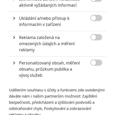

aktivně vyžádaných informací
6
Recenze: Godzilla x Kong: Nové
impérium
Ukládání a/nebo přístup k

informacím v zařízení
8
Recenze: Opičí muž
Reklama založená na

omezených údajích a měření
reklamy
POSLEDNÍ KOMENTOVANÉ
Personalizovaný obsah, měření

obsahu, průzkum publika a
3
ČLÁNEK | 01.08.2026 16:40
vývoj služeb
Marvel nečekaně zrušil již schválené pokračování
433
FILM | 01.08.2026 07:11
Udělením souhlasu s účely a funkcemi zde uvedenými
拆彈專家
dáváte nám i našim partnerům možnost: Zajištění
1
bezpečnosti, předcházení a zjišťování podvodů a
ČLÁNEK | 30.07.2026 20:14
Děti krve a kostí: Regulérní trailer představuje akční fantasy
odstraňování chyb, Poskytování a zobrazování
dobrodružství s vůní Afriky
reklamy a obsahu