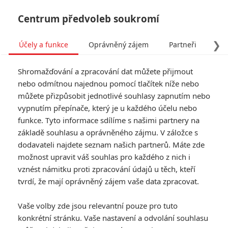
Centrum předvoleb soukromí
❯
Účely a funkce
Oprávněný zájem
Partneři
Pro
Tog
Shromažďování a zpracování dat můžete přijmout
navi
nebo odmítnou najednou pomocí tlačítek níže nebo
můžete přizpůsobit jednotlivé souhlasy zapnutím nebo
Transformers Jedna:
vypnutím přepínače, který je u každého účelu nebo
funkce. Tyto informace sdílíme s našimi partnery na
Optimus a spol. Se poprvé
základě souhlasu a oprávněného zájmu. V záložce s
transformují v nové
dodavateli najdete seznam našich partnerů. Máte zde
možnost upravit váš souhlas pro každého z nich i
upoutávce
vznést námitku proti zpracování údajů u těch, kteří
tvrdí, že mají oprávněný zájem vaše data zpracovat.
Napsal:
Petr Slavík - (Anarvin)
, 16.07.2024 06:00
Vaše volby zde jsou relevantní pouze pro tuto
KOMENTÁŘE
0
konkrétní stránku. Vaše nastavení a odvolání souhlasu