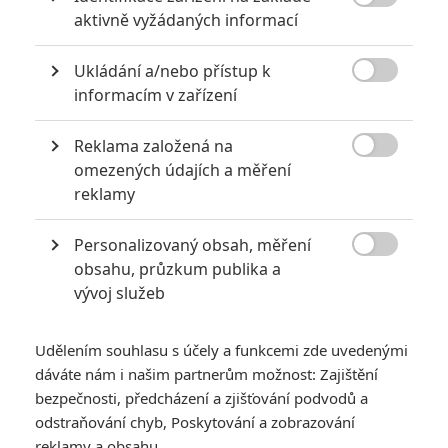
8

aktivně vyžádaných informací
6
Recenze: Godzilla x Kong: Nové
Ukládání a/nebo přístup k
impérium

informacím v zařízení
8
Recenze: Opičí muž
Reklama založená na

omezených údajích a měření
reklamy
Personalizovaný obsah, měření
POSLEDNÍ KOMENTOVANÉ

obsahu, průzkum publika a
vývoj služeb
3
ČLÁNEK | 01.08.2026 16:40
Marvel nečekaně zrušil již schválené pokračování
Udělením souhlasu s účely a funkcemi zde uvedenými
433
dáváte nám i našim partnerům možnost: Zajištění
FILM | 01.08.2026 07:11
拆彈專家
bezpečnosti, předcházení a zjišťování podvodů a
odstraňování chyb, Poskytování a zobrazování
1
ČLÁNEK | 30.07.2026 20:14
reklamy a obsahu