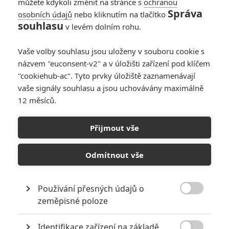
můžete kdykoli změnit na stránce s
ochranou
Správa
osobních údajů
nebo kliknutím na tlačítko
souhlasu
v levém dolním rohu.
Vaše volby souhlasu jsou uloženy v souboru cookie s
názvem "euconsent-v2" a v úložišti zařízení pod klíčem
PŘIDAT NOVÝ KOMENTÁŘ
"cookiehub-ac". Tyto prvky úložiště zaznamenávají
Pro psaní komentářů, se přihlašte.
vaše signály souhlasu a jsou uchovávány maximálně
12 měsíců.
RECENZE FILMŮ
Přijmout vše
10
Recenze: Zcela výjimečná Gerta
Schnirch nebarví hnus českých dějin
Odmítnout vše
narůžovo
5
Recenze: Záhada strašidelného
Používání přesných údajů o
zámku úroveň štědrovečerních

zeměpisné poloze
pohádek nepozvedla
Recenze: Občanská válka
Identifikace zařízení na základě