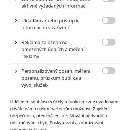

aktivně vyžádaných informací
6
Recenze: Godzilla x Kong: Nové
impérium
Ukládání a/nebo přístup k

informacím v zařízení
8
Recenze: Opičí muž
Reklama založená na

omezených údajích a měření
reklamy
POSLEDNÍ KOMENTOVANÉ
Personalizovaný obsah, měření

obsahu, průzkum publika a
3
ČLÁNEK | 01.08.2026 16:40
vývoj služeb
Marvel nečekaně zrušil již schválené pokračování
433
FILM | 01.08.2026 07:11
Udělením souhlasu s účely a funkcemi zde uvedenými
拆彈專家
dáváte nám i našim partnerům možnost: Zajištění
1
bezpečnosti, předcházení a zjišťování podvodů a
ČLÁNEK | 30.07.2026 20:14
Děti krve a kostí: Regulérní trailer představuje akční fantasy
odstraňování chyb, Poskytování a zobrazování
dobrodružství s vůní Afriky
reklamy a obsahu