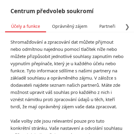
Centrum předvoleb soukromí
❯
Účely a funkce
Oprávněný zájem
Partneři
Pro
Tog
Shromažďování a zpracování dat můžete přijmout
navi
nebo odmítnou najednou pomocí tlačítek níže nebo
můžete přizpůsobit jednotlivé souhlasy zapnutím nebo
Box Office: Kong odolal v
vypnutím přepínače, který je u každého účelu nebo
funkce. Tyto informace sdílíme s našimi partnery na
pokladnách náporu Opičího
základě souhlasu a oprávněného zájmu. V záložce s
muže
dodavateli najdete seznam našich partnerů. Máte zde
možnost upravit váš souhlas pro každého z nich i
vznést námitku proti zpracování údajů u těch, kteří
Napsal:
Petr Slavík - (Anarvin)
, 07.04.2024 23:43
tvrdí, že mají oprávněný zájem vaše data zpracovat.
KOMENTÁŘE
0
Vaše volby zde jsou relevantní pouze pro tuto
konkrétní stránku. Vaše nastavení a odvolání souhlasu