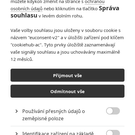
můžete kdykoli změnit na stránce s
ochranou
Správa
osobních údajů
nebo kliknutím na tlačítko
souhlasu
v levém dolním rohu.
PŘIDAT NOVÝ KOMENTÁŘ
Vaše volby souhlasu jsou uloženy v souboru cookie s
názvem "euconsent-v2" a v úložišti zařízení pod klíčem
Pro psaní komentářů, se přihlašte.
"cookiehub-ac". Tyto prvky úložiště zaznamenávají
vaše signály souhlasu a jsou uchovávány maximálně
RECENZE FILMŮ
12 měsíců.
10
Recenze: Zcela výjimečná Gerta
Přijmout vše
Schnirch nebarví hnus českých dějin
narůžovo
Odmítnout vše
5
Recenze: Záhada strašidelného
zámku úroveň štědrovečerních
pohádek nepozvedla
Používání přesných údajů o

zeměpisné poloze
8
Recenze: Občanská válka
Identifikace zařízení na základě