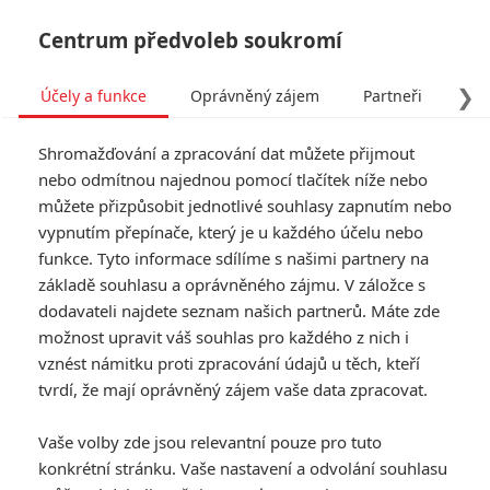
Centrum předvoleb soukromí
❯
Účely a funkce
Oprávněný zájem
Partneři
Pro
Tog
Shromažďování a zpracování dat můžete přijmout
navi
nebo odmítnou najednou pomocí tlačítek níže nebo
můžete přizpůsobit jednotlivé souhlasy zapnutím nebo
Box Office: Noví Krotitelé
vypnutím přepínače, který je u každého účelu nebo
funkce. Tyto informace sdílíme s našimi partnery na
duchů zkrotili i pokladny
základě souhlasu a oprávněného zájmu. V záložce s
kin
dodavateli najdete seznam našich partnerů. Máte zde
možnost upravit váš souhlas pro každého z nich i
vznést námitku proti zpracování údajů u těch, kteří
Napsal:
Petr Slavík - (Anarvin)
, 25.03.2024 06:00
tvrdí, že mají oprávněný zájem vaše data zpracovat.
KOMENTÁŘE
0
Vaše volby zde jsou relevantní pouze pro tuto
konkrétní stránku. Vaše nastavení a odvolání souhlasu