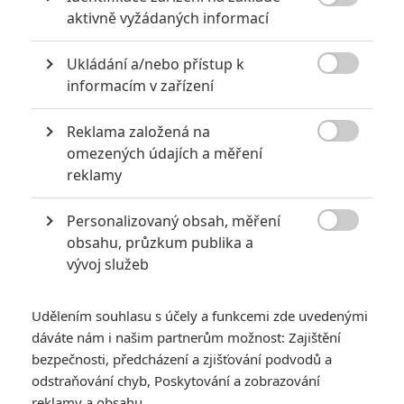

aktivně vyžádaných informací
6
Recenze: Godzilla x Kong: Nové
impérium
Ukládání a/nebo přístup k

informacím v zařízení
8
Recenze: Opičí muž
Reklama založená na

omezených údajích a měření
reklamy
POSLEDNÍ KOMENTOVANÉ
Personalizovaný obsah, měření

obsahu, průzkum publika a
3
ČLÁNEK | 01.08.2026 16:40
vývoj služeb
Marvel nečekaně zrušil již schválené pokračování
433
FILM | 01.08.2026 07:11
Udělením souhlasu s účely a funkcemi zde uvedenými
拆彈專家
dáváte nám i našim partnerům možnost: Zajištění
1
bezpečnosti, předcházení a zjišťování podvodů a
ČLÁNEK | 30.07.2026 20:14
Děti krve a kostí: Regulérní trailer představuje akční fantasy
odstraňování chyb, Poskytování a zobrazování
dobrodružství s vůní Afriky
reklamy a obsahu