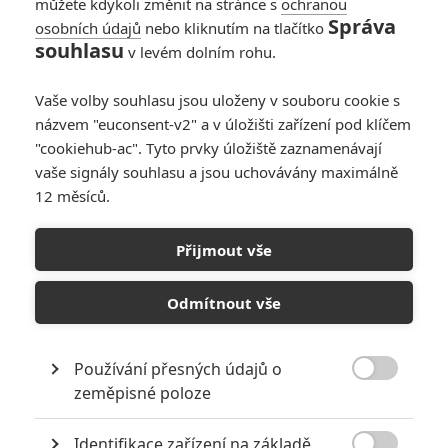
můžete kdykoli změnit na stránce s
ochranou
Správa
osobních údajů
nebo kliknutím na tlačítko
souhlasu
v levém dolním rohu.
PŘIDAT NOVÝ KOMENTÁŘ
Vaše volby souhlasu jsou uloženy v souboru cookie s
názvem "euconsent-v2" a v úložišti zařízení pod klíčem
Pro psaní komentářů, se přihlašte.
"cookiehub-ac". Tyto prvky úložiště zaznamenávají
vaše signály souhlasu a jsou uchovávány maximálně
RECENZE FILMŮ
12 měsíců.
10
Recenze: Zcela výjimečná Gerta
Přijmout vše
Schnirch nebarví hnus českých dějin
narůžovo
Odmítnout vše
5
Recenze: Záhada strašidelného
zámku úroveň štědrovečerních
pohádek nepozvedla
Používání přesných údajů o

zeměpisné poloze
8
Recenze: Občanská válka
Identifikace zařízení na základě