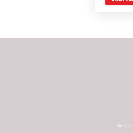
Reklam
Person
služeb
Udělením sou
možnost: Zaji
Poskytování 
Máte-li 