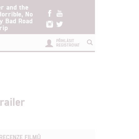
er and the
Horrible, No
ry Bad Road
rip
PŘIHLÁSIT
REGISTROVAT
railer
RECENZE FILMŮ