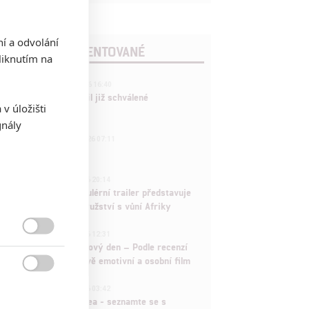
ní a odvolání
POSLEDNÍ KOMENTOVANÉ
iknutím na
3
ČLÁNEK | 01.08.2026 16:40
Marvel nečekaně zrušil již schválené
v úložišti
pokračování
gnály
433
FILM | 01.08.2026 07:11
拆彈專家
1
ČLÁNEK | 30.07.2026 20:14
Děti krve a kostí: Regulérní trailer představuje
akční fantasy dobrodružství s vůní Afriky
1
ČLÁNEK | 30.07.2026 12:31

Spider-Man: Zbrusu nový den – Podle recenzí
máme čekat překvapivě emotivní a osobní film

1
ČLÁNEK | 30.07.2026 03:42
Velké preview: Odyssea - seznamte se s