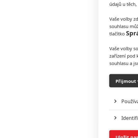
údajů u těch,
Vaše volby zd
souhlasu můž
Spr
tlačítko
Vaše volby so
zařízení pod 
souhlasu a j
Přijmout 
Použív
Identif
Ukládán
Uložit na