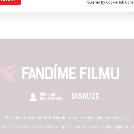
Powered by
CookieHub Cons
a založená na omezených údajích a měření reklamy
alizovaný obsah, měření obsahu, průzkum publika a vývoj
hlasu s účely a funkcemi zde uvedenými dáváte nám i našim pa
štění bezpečnosti, předcházení a zjišťování podvodů a odstraňov
a zobrazování reklamy a obsahu
DISKUZE
PŘIHLÁSIT
REGISTROVAT
Šéfredaktor webu je
Petr Slavík
, e-mail
redakce@fandimefilmu.cz
zájem o inzerci na našem webu napište nám na e-mail
redakce@fandime