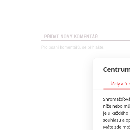
PŘIDAT NOVÝ KOMENTÁŘ
Pro psaní komentářů, se přihlašte.
Centrum
Účely a fu
Shromažďován
níže nebo mů
je u každého 
souhlasu a op
Máte zde možn