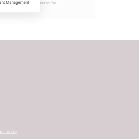
ent Management

maximálně nabitým obsazením


rtnerům
ání chyb,
filmu.cz