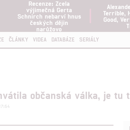
Recenze: Zcela
Alexand
výjimečná Gerta
Terrible, 
Schnirch nebarví hnus
Good, Ve
českých dějin
T
narůžovo
ZE
ČLÁNKY
VIDEA
DATABÁZE
SERIÁLY
vátila občanská válka, je tu t
17:54