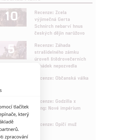
10
Recenze: Zcela
výjimečná Gerta
Schnirch nebarví hnus
českých dějin narůžovo
5
Recenze: Záhada
strašidelného zámku
úroveň štědrovečerních
pohádek nepozvedla
8
Recenze: Občanská válka
s
6
Recenze: Godzilla x
mocí tlačítek
Kong: Nové impérium
pínače, který
základě
8
Recenze: Opičí muž
partnerů.
ti zpracování