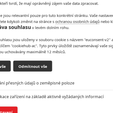
 kteří tvrdí, že mají oprávněný zájem vaše data zpracovat.
e jsou relevantní pouze pro tuto konkrétní stránku. Vaše nastave
ete kdykoli změnit na stránce s
ochranou osobních údajů
nebo kl
áva souhlasu
v levém dolním rohu.
uhlasu jsou uloženy v souboru cookie s názvem "euconsent-v2" a 
klíčem "cookiehub-ac". Tyto prvky úložiště zaznamenávají vaše si
sou uchovávány maximálně 12 měsíců.
vše
Odmítnout vše
ání přesných údajů o zeměpisné poloze
ikace zařízení na základě aktivně vyžádaných informací
í a/nebo přístup k informacím v zařízení
stavení