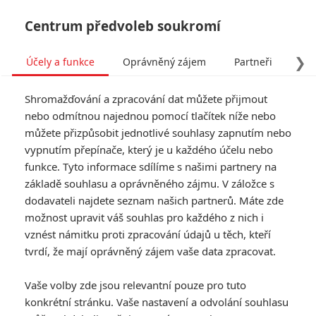
Centrum předvoleb soukromí
❯
Účely a funkce
Oprávněný zájem
Partneři
Pro
Tog
Shromažďování a zpracování dat můžete přijmout
navi
nebo odmítnou najednou pomocí tlačítek níže nebo
můžete přizpůsobit jednotlivé souhlasy zapnutím nebo
Farang: Akční řežba přináší
vypnutím přepínače, který je u každého účelu nebo
funkce. Tyto informace sdílíme s našimi partnery na
klasický příběh o násilné
základě souhlasu a oprávněného zájmu. V záložce s
pomstě
dodavateli najdete seznam našich partnerů. Máte zde
možnost upravit váš souhlas pro každého z nich i
vznést námitku proti zpracování údajů u těch, kteří
Napsal:
Petr Slavík - (Anarvin)
, 26.07.2023 16:33
tvrdí, že mají oprávněný zájem vaše data zpracovat.
KOMENTÁŘE
0
Vaše volby zde jsou relevantní pouze pro tuto
konkrétní stránku. Vaše nastavení a odvolání souhlasu