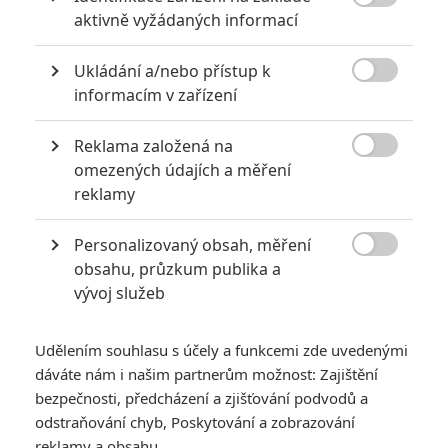

aktivně vyžádaných informací
6
Recenze: Godzilla x Kong: Nové
impérium
Ukládání a/nebo přístup k

informacím v zařízení
8
Recenze: Opičí muž
Reklama založená na

omezených údajích a měření
reklamy
POSLEDNÍ KOMENTOVANÉ
Personalizovaný obsah, měření

obsahu, průzkum publika a
3
ČLÁNEK | 01.08.2026 16:40
vývoj služeb
Marvel nečekaně zrušil již schválené pokračování
433
FILM | 01.08.2026 07:11
Udělením souhlasu s účely a funkcemi zde uvedenými
拆彈專家
dáváte nám i našim partnerům možnost: Zajištění
1
bezpečnosti, předcházení a zjišťování podvodů a
ČLÁNEK | 30.07.2026 20:14
Děti krve a kostí: Regulérní trailer představuje akční fantasy
odstraňování chyb, Poskytování a zobrazování
dobrodružství s vůní Afriky
reklamy a obsahu