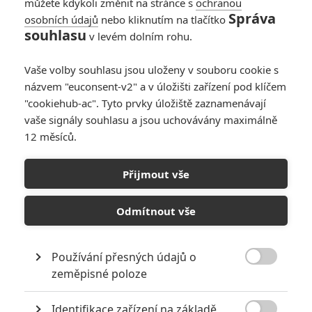
můžete kdykoli změnit na stránce s
ochranou
Správa
osobních údajů
nebo kliknutím na tlačítko
souhlasu
v levém dolním rohu.
PŘIDAT NOVÝ KOMENTÁŘ
Vaše volby souhlasu jsou uloženy v souboru cookie s
názvem "euconsent-v2" a v úložišti zařízení pod klíčem
Pro psaní komentářů, se přihlašte.
"cookiehub-ac". Tyto prvky úložiště zaznamenávají
vaše signály souhlasu a jsou uchovávány maximálně
RECENZE FILMŮ
12 měsíců.
10
Recenze: Zcela výjimečná Gerta
Přijmout vše
Schnirch nebarví hnus českých dějin
narůžovo
Odmítnout vše
5
Recenze: Záhada strašidelného
zámku úroveň štědrovečerních
pohádek nepozvedla
Používání přesných údajů o

zeměpisné poloze
8
Recenze: Občanská válka
Identifikace zařízení na základě