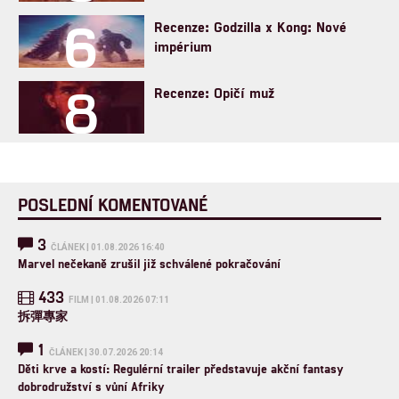
6
Recenze: Godzilla x Kong: Nové
impérium
8
Recenze: Opičí muž
POSLEDNÍ KOMENTOVANÉ
3
ČLÁNEK | 01.08.2026 16:40
Marvel nečekaně zrušil již schválené pokračování
433
FILM | 01.08.2026 07:11
拆彈專家
1
ČLÁNEK | 30.07.2026 20:14
Děti krve a kostí: Regulérní trailer představuje akční fantasy
dobrodružství s vůní Afriky