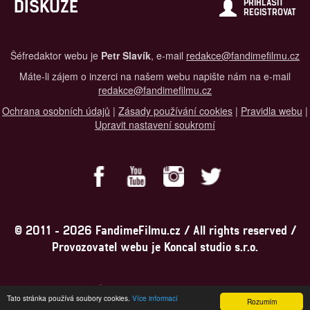
DISKUZE
PŘIHLÁSIT
REGISTROVAT
Šéfredaktor webu je
Petr Slavík
, e-mail
redakce@fandimefilmu.cz
Máte-li zájem o inzerci na našem webu napište nám na e-mail
redakce@fandimefilmu.cz
Ochrana osobních údajů
|
Zásady používání cookies
|
Pravidla webu
|
Upravit nastavení soukromí
© 2011 - 2026 FandimeFilmu.cz / All rights reserved /
Provozovatel webu je Koncal studio s.r.o.
Koncal studio s.r.o., IČO: 03604071, Lýskova 2073/57, Stodůlky, 155
Tato stránka používá soubory cookies.
Více informací
00, Praha 5
Rozumím