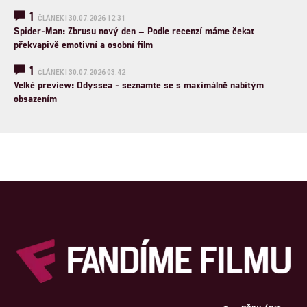
1
ČLÁNEK | 30.07.2026 12:31
Spider-Man: Zbrusu nový den – Podle recenzí máme čekat
překvapivě emotivní a osobní film
1
ČLÁNEK | 30.07.2026 03:42
Velké preview: Odyssea - seznamte se s maximálně nabitým
obsazením