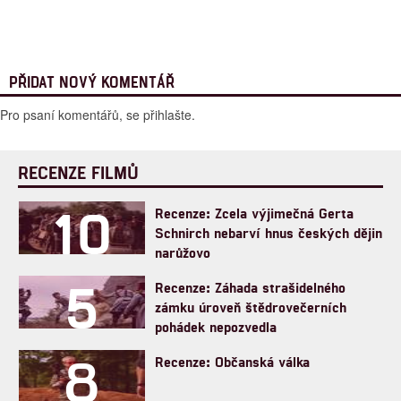
PŘIDAT NOVÝ KOMENTÁŘ
Pro psaní komentářů, se přihlašte.
RECENZE FILMŮ
10
Recenze: Zcela výjimečná Gerta
Schnirch nebarví hnus českých dějin
narůžovo
5
Recenze: Záhada strašidelného
zámku úroveň štědrovečerních
pohádek nepozvedla
8
Recenze: Občanská válka