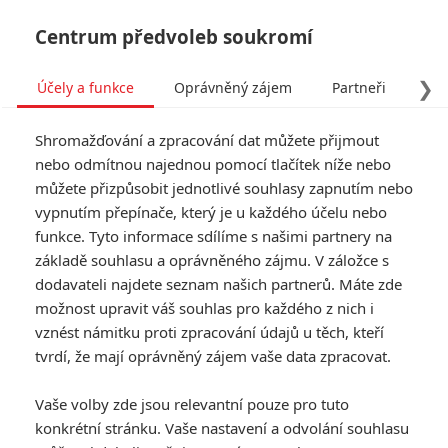
Centrum předvoleb soukromí
❯
Účely a funkce
Oprávněný zájem
Partneři
Pro
Tog
Shromažďování a zpracování dat můžete přijmout
navi
nebo odmítnou najednou pomocí tlačítek níže nebo
můžete přizpůsobit jednotlivé souhlasy zapnutím nebo
Nejlepší prosluněné filmy
vypnutím přepínače, který je u každého účelu nebo
funkce. Tyto informace sdílíme s našimi partnery na
pro stinné dny v karanténě
základě souhlasu a oprávněného zájmu. V záložce s
dodavateli najdete seznam našich partnerů. Máte zde
Napsal:
Jaroslav Mrázek - (Jaaaara)
, 17.04.2020 20:30
možnost upravit váš souhlas pro každého z nich i
vznést námitku proti zpracování údajů u těch, kteří
KOMENTÁŘE
15
tvrdí, že mají oprávněný zájem vaše data zpracovat.
Vaše volby zde jsou relevantní pouze pro tuto
konkrétní stránku. Vaše nastavení a odvolání souhlasu
Tom | 2013-08-06 10:47:43 |
0
0