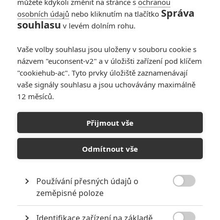
můžete kdykoli změnit na stránce s
ochranou
Ja som nenáročný. Pre mňa je hotovou letnou peckou
Správa
Slnce, seno,...
osobních údajů
nebo kliknutím na tlačítko
souhlasu
v levém dolním rohu.
Vaše volby souhlasu jsou uloženy v souboru cookie s
názvem "euconsent-v2" a v úložišti zařízení pod klíčem
Jaaaara
| 2013-07-30 09:04:20 |
0
0
"cookiehub-ac". Tyto prvky úložiště zaznamenávají
"Hříšňák" je fajn, nicméně ten sjíždím po celý rok ;-) Ale
vaše signály souhlasu a jsou uchovávány maximálně
jasné, letní pecka se vším všudy. Příště... :-)
12 měsíců.
Přijmout vše
Lucas | 2013-07-29 21:25:39 |
0
0
Odmítnout vše
Tiež k letu u mňa patria Prcicky, Zhave strely či Policajt z
Beverly Hills. Tiež Surfarka, Pirati na vlnách, Miami Vice či
Spencerovky :)
Používání přesných údajů o

zeměpisné poloze
Identifikace zařízení na základě