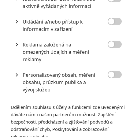

aktivně vyžádaných informací
ZaparenyAlien | 2013-07-29 06:51:45 |
0
0
A co romanticka vecerni prochazka kolem tepelnych
vymeniku v Aliens?
Ukládání a/nebo přístup k

informacím v zařízení
Reklama založená na

omezených údajích a měření
Martin | 2013-07-29 05:46:08 |
0
0
reklamy
Hříšný Tanec souhlas
Personalizovaný obsah, měření

obsahu, průzkum publika a
vývoj služeb
Jaaaara
| 2013-07-28 23:57:45 |
0
0
DfD: Zvolil jsem holt jinou perspektivu ;-) Nelze vyhovět
Udělením souhlasu s účely a funkcemi zde uvedenými
každému...
dáváte nám i našim partnerům možnost: Zajištění
bezpečnosti, předcházení a zjišťování podvodů a
odstraňování chyb, Poskytování a zobrazování
reklamy a obsahu