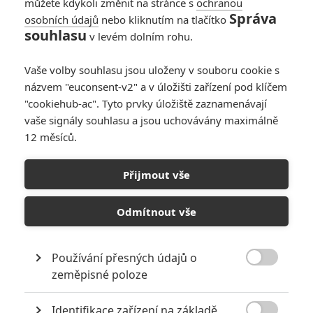
můžete kdykoli změnit na stránce s
ochranou
Správa
osobních údajů
nebo kliknutím na tlačítko
souhlasu
v levém dolním rohu.
Vaše volby souhlasu jsou uloženy v souboru cookie s
názvem "euconsent-v2" a v úložišti zařízení pod klíčem
"cookiehub-ac". Tyto prvky úložiště zaznamenávají
vaše signály souhlasu a jsou uchovávány maximálně
12 měsíců.
Oscar 2023 zúžil výběr v
10 kategoriích, vedou Black
Přijmout vše
Panther a Na západní
Odmítnout vše
frontě klid
Používání přesných údajů o
Napsal:
Petr Slavík - (Anarvin)
, 22.12.2022 22:21

zeměpisné poloze
KOMENTÁŘE
2
Identifikace zařízení na základě