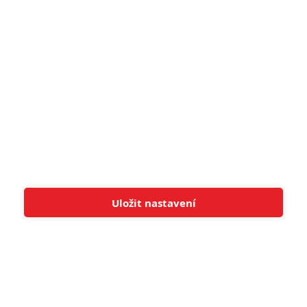
8
Recenze: Občanská válka
6
Recenze: Godzilla x Kong: Nové
impérium
8
Recenze: Opičí muž
POSLEDNÍ KOMENTOVANÉ
Uložit nastavení
Tato stránka používá soubory cookies.
Více informací
Rozumím
3
ČLÁNEK | 01.08.2026 16:40
Marvel nečekaně zrušil již schválené pokračování
433
FILM | 01.08.2026 07:11
拆彈專家