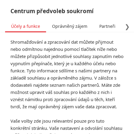
Centrum předvoleb soukromí
❯
Účely a funkce
Oprávněný zájem
Partneři
Pro
Tog
Shromažďování a zpracování dat můžete přijmout
navi
nebo odmítnou najednou pomocí tlačítek níže nebo
můžete přizpůsobit jednotlivé souhlasy zapnutím nebo
vypnutím přepínače, který je u každého účelu nebo
funkce. Tyto informace sdílíme s našimi partnery na
základě souhlasu a oprávněného zájmu. V záložce s
dodavateli najdete seznam našich partnerů. Máte zde
možnost upravit váš souhlas pro každého z nich i
vznést námitku proti zpracování údajů u těch, kteří
tvrdí, že mají oprávněný zájem vaše data zpracovat.
Vaše volby zde jsou relevantní pouze pro tuto
konkrétní stránku. Vaše nastavení a odvolání souhlasu