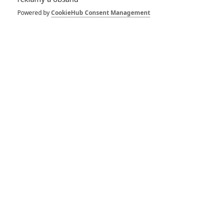
Pro psaní komentářů, se přihlašte.
Powered by
CookieHub Consent Management