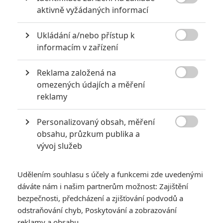

aktivně vyžádaných informací
TucnakNik
| 2022-12-23 11:09:21 |
0
0
Ukládání a/nebo přístup k
U písně a masek se to dá pochopit. U efektů už nevím, tam

informacím v zařízení
bych ho snad nedal ani do finální pětky.
Reklama založená na

omezených údajích a měření
reklamy
Martin
| 2022-12-23 10:17:39 |
0
0
Nevidím jediný důvod proč by měl v těch kategoriích vyhrát
Personalizovaný obsah, měření
Black Panther Wakanda navždy .

obsahu, průzkum publika a
vývoj služeb
Udělením souhlasu s účely a funkcemi zde uvedenými
dáváte nám i našim partnerům možnost: Zajištění
bezpečnosti, předcházení a zjišťování podvodů a
PŘIDAT NOVÝ KOMENTÁŘ
odstraňování chyb, Poskytování a zobrazování
reklamy a obsahu