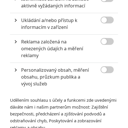

aktivně vyžádaných informací
A už neotravuj s tím věkem. Ano Depp vizuálně zestárnul,
ale vzledem k tomu, že pětka se odehrává asi 20 let po
Ukládání a/nebo přístup k
trojce, tak už tam ta postava měla bejt stará.

informacím v zařízení
Reklama založená na

omezených údajích a měření
Spidey3
| 2022-12-17 18:35:05 |
1
0
reklamy
antik: Co máš pořád s tím věkem? Navíc jeho věk je to
nejmenší. Piráti nemají být atraktivní mladíci. A ano Jack
Personalizovaný obsah, měření
byl jen koření a o to šlo. Davy Jones nemá co nabídnout.

obsahu, průzkum publika a
Porazili ho, proč ho zase vytahovat. Orlando a Keira ať se
vývoj služeb
klidně vrátí, ale Johnny byl ten největší tahák, ať si každý
říká co chce a navíc by stejně neměl prominentní roli.
Udělením souhlasu s účely a funkcemi zde uvedenými
dáváte nám i našim partnerům možnost: Zajištění
bezpečnosti, předcházení a zjišťování podvodů a
odstraňování chyb, Poskytování a zobrazování
antikantik
| 2022-12-17 06:41:21 |
0
3
reklamy a obsahu