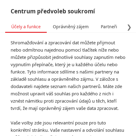
Centrum předvoleb soukromí
❯
Účely a funkce
Oprávněný zájem
Partneři
Pro
Tog
Shromažďování a zpracování dat můžete přijmout
navi
nebo odmítnou najednou pomocí tlačítek níže nebo
můžete přizpůsobit jednotlivé souhlasy zapnutím nebo
Piráti z Karibiku 6:
vypnutím přepínače, který je u každého účelu nebo
funkce. Tyto informace sdílíme s našimi partnery na
Producent nevyloučil návrat
základě souhlasu a oprávněného zájmu. V záložce s
Johnnyho Deppa
dodavateli najdete seznam našich partnerů. Máte zde
možnost upravit váš souhlas pro každého z nich i
vznést námitku proti zpracování údajů u těch, kteří
Napsal:
Petr Slavík - (Anarvin)
, 16.12.2022 19:09
tvrdí, že mají oprávněný zájem vaše data zpracovat.
KOMENTÁŘE
5
Vaše volby zde jsou relevantní pouze pro tuto
konkrétní stránku. Vaše nastavení a odvolání souhlasu