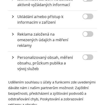

aktivně vyžádaných informací
6
Recenze: Godzilla x Kong: Nové
impérium
Ukládání a/nebo přístup k

informacím v zařízení
8
Recenze: Opičí muž
Reklama založená na

omezených údajích a měření
reklamy
POSLEDNÍ KOMENTOVANÉ
Personalizovaný obsah, měření

obsahu, průzkum publika a
3
ČLÁNEK | 01.08.2026 16:40
vývoj služeb
Marvel nečekaně zrušil již schválené pokračování
433
FILM | 01.08.2026 07:11
Udělením souhlasu s účely a funkcemi zde uvedenými
拆彈專家
dáváte nám i našim partnerům možnost: Zajištění
1
bezpečnosti, předcházení a zjišťování podvodů a
ČLÁNEK | 30.07.2026 20:14
Děti krve a kostí: Regulérní trailer představuje akční fantasy
odstraňování chyb, Poskytování a zobrazování
dobrodružství s vůní Afriky
reklamy a obsahu