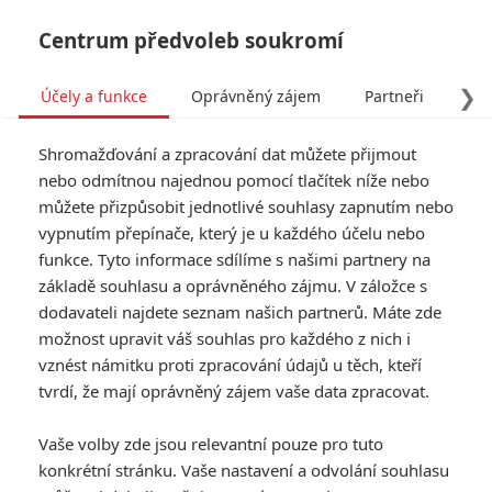
Centrum předvoleb soukromí
❯
Účely a funkce
Oprávněný zájem
Partneři
Pro
Tog
Shromažďování a zpracování dat můžete přijmout
navi
nebo odmítnou najednou pomocí tlačítek níže nebo
můžete přizpůsobit jednotlivé souhlasy zapnutím nebo
High Heat: Olga Kurylenko
vypnutím přepínače, který je u každého účelu nebo
funkce. Tyto informace sdílíme s našimi partnery na
jako zabijačka likviduje
základě souhlasu a oprávněného zájmu. V záložce s
oponenty v kuchyni
dodavateli najdete seznam našich partnerů. Máte zde
možnost upravit váš souhlas pro každého z nich i
vznést námitku proti zpracování údajů u těch, kteří
Napsal:
Petr Slavík - (Anarvin)
, 09.11.2022 18:22
tvrdí, že mají oprávněný zájem vaše data zpracovat.
KOMENTÁŘE
0
Vaše volby zde jsou relevantní pouze pro tuto
konkrétní stránku. Vaše nastavení a odvolání souhlasu