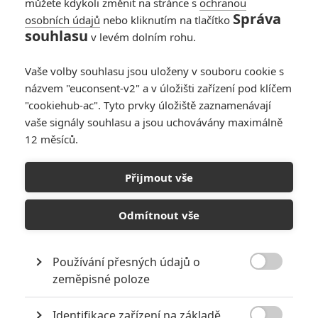
můžete kdykoli změnit na stránce s
ochranou
Správa
osobních údajů
nebo kliknutím na tlačítko
souhlasu
v levém dolním rohu.
PŘIDAT NOVÝ KOMENTÁŘ
Vaše volby souhlasu jsou uloženy v souboru cookie s
názvem "euconsent-v2" a v úložišti zařízení pod klíčem
Pro psaní komentářů, se přihlašte.
"cookiehub-ac". Tyto prvky úložiště zaznamenávají
vaše signály souhlasu a jsou uchovávány maximálně
RECENZE FILMŮ
12 měsíců.
10
Recenze: Zcela výjimečná Gerta
Přijmout vše
Schnirch nebarví hnus českých dějin
narůžovo
Odmítnout vše
5
Recenze: Záhada strašidelného
zámku úroveň štědrovečerních
pohádek nepozvedla
Používání přesných údajů o

zeměpisné poloze
8
Recenze: Občanská válka
Identifikace zařízení na základě