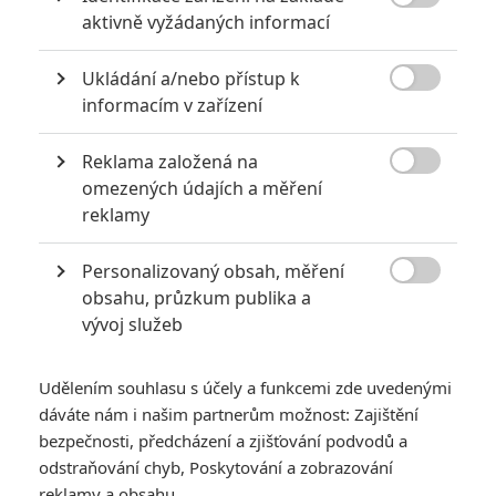

aktivně vyžádaných informací
Ukládání a/nebo přístup k
PŘIDAT NOVÝ KOMENTÁŘ

informacím v zařízení
Pro psaní komentářů, se přihlašte.
Reklama založená na

omezených údajích a měření
RECENZE FILMŮ
reklamy
10
Recenze: Zcela výjimečná Gerta
Personalizovaný obsah, měření
Schnirch nebarví hnus českých dějin

obsahu, průzkum publika a
narůžovo
vývoj služeb
5
Recenze: Záhada strašidelného
zámku úroveň štědrovečerních
Udělením souhlasu s účely a funkcemi zde uvedenými
pohádek nepozvedla
dáváte nám i našim partnerům možnost: Zajištění
8
bezpečnosti, předcházení a zjišťování podvodů a
Recenze: Občanská válka
odstraňování chyb, Poskytování a zobrazování
reklamy a obsahu