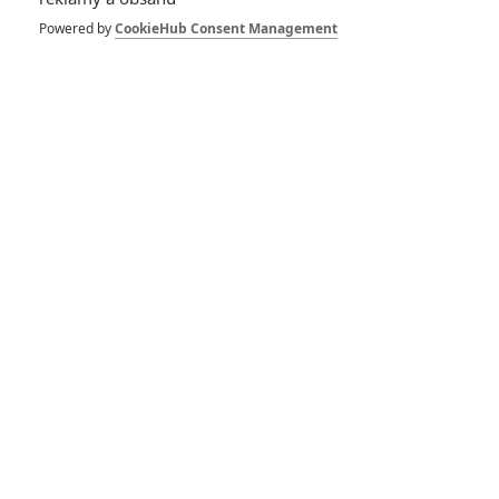
6
Powered by
CookieHub Consent Management
Recenze: Godzilla x Kong: Nové
impérium
8
Recenze: Opičí muž
POSLEDNÍ KOMENTOVANÉ
3
ČLÁNEK | 01.08.2026 16:40
Marvel nečekaně zrušil již schválené pokračování
433
FILM | 01.08.2026 07:11
拆彈專家
1
ČLÁNEK | 30.07.2026 20:14
Děti krve a kostí: Regulérní trailer představuje akční fantasy
dobrodružství s vůní Afriky