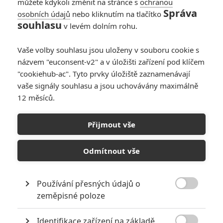
můžete kdykoli změnit na stránce s
ochranou
pbd
| 2022-08-17 09:29:21 |
0
0
Správa
osobních údajů
nebo kliknutím na tlačítko
Jako jelikož to má mít 9-10 epizod nebo kolik, tak už
souhlasu
v levém dolním rohu.
hodnotit jestli tam je nebo není antagonista a směr asi
nedává smysl. Jsem zvědavý, snad to nezklame, sitcom
Vaše volby souhlasu jsou uloženy v souboru cookie s
zvládnu.
názvem "euconsent-v2" a v úložišti zařízení pod klíčem
"cookiehub-ac". Tyto prvky úložiště zaznamenávají
vaše signály souhlasu a jsou uchovávány maximálně
12 měsíců.
Carnage
| 2022-08-17 00:15:48 |
0
0
Těšim se, věřim že to bude fakt dobrý.
Přijmout vše
Odmítnout vše
Martin
| 2022-08-16 23:30:56 |
1
0
Používání přesných údajů o
Snad to bude lepší než Ms Marvel.

zeměpisné poloze
Identifikace zařízení na základě