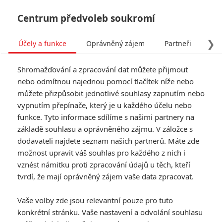
Centrum předvoleb soukromí
❯
Účely a funkce
Oprávněný zájem
Partneři
Pro
Tog
Shromažďování a zpracování dat můžete přijmout
navi
nebo odmítnou najednou pomocí tlačítek níže nebo
můžete přizpůsobit jednotlivé souhlasy zapnutím nebo
She-Hulk: Podle prvních
vypnutím přepínače, který je u každého účelu nebo
funkce. Tyto informace sdílíme s našimi partnery na
ohlasů natočil Marvel
základě souhlasu a oprávněného zájmu. V záložce s
čistokrevný sitcom
dodavateli najdete seznam našich partnerů. Máte zde
možnost upravit váš souhlas pro každého z nich i
vznést námitku proti zpracování údajů u těch, kteří
Napsal:
Petr Slavík - (Anarvin)
, 16.08.2022 22:34
tvrdí, že mají oprávněný zájem vaše data zpracovat.
KOMENTÁŘE
3
Vaše volby zde jsou relevantní pouze pro tuto
konkrétní stránku. Vaše nastavení a odvolání souhlasu