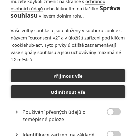
můžete kdykoli změnit na stránce s
ochranou
Správa
osobních údajů
nebo kliknutím na tlačítko
souhlasu
v levém dolním rohu.
Vaše volby souhlasu jsou uloženy v souboru cookie s
názvem "euconsent-v2" a v úložišti zařízení pod klíčem
PŘIDAT NOVÝ KOMENTÁŘ
"cookiehub-ac". Tyto prvky úložiště zaznamenávají
Pro psaní komentářů, se přihlašte.
vaše signály souhlasu a jsou uchovávány maximálně
12 měsíců.
RECENZE FILMŮ
Přijmout vše
10
Recenze: Zcela výjimečná Gerta
Schnirch nebarví hnus českých dějin
Odmítnout vše
narůžovo
5
Recenze: Záhada strašidelného
Používání přesných údajů o
zámku úroveň štědrovečerních

zeměpisné poloze
pohádek nepozvedla
Recenze: Občanská válka
Identifikace zařízení na základě