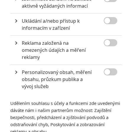
8

aktivně vyžádaných informací
6
Recenze: Godzilla x Kong: Nové
Ukládání a/nebo přístup k
impérium

informacím v zařízení
8
Recenze: Opičí muž
Reklama založená na

omezených údajích a měření
reklamy
Personalizovaný obsah, měření
POSLEDNÍ KOMENTOVANÉ

obsahu, průzkum publika a
vývoj služeb
3
ČLÁNEK | 01.08.2026 16:40
Marvel nečekaně zrušil již schválené pokračování
Udělením souhlasu s účely a funkcemi zde uvedenými
433
dáváte nám i našim partnerům možnost: Zajištění
FILM | 01.08.2026 07:11
拆彈專家
bezpečnosti, předcházení a zjišťování podvodů a
odstraňování chyb, Poskytování a zobrazování
1
ČLÁNEK | 30.07.2026 20:14
reklamy a obsahu