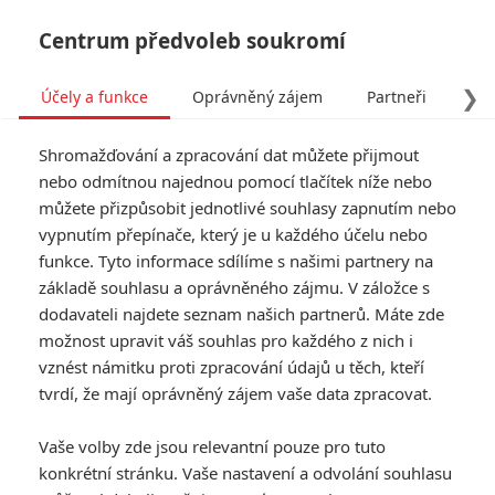
Centrum předvoleb soukromí
❯
Účely a funkce
Oprávněný zájem
Partneři
Pro
Tog
Shromažďování a zpracování dat můžete přijmout
navi
nebo odmítnou najednou pomocí tlačítek níže nebo
můžete přizpůsobit jednotlivé souhlasy zapnutím nebo
You Won't Be Alone:
vypnutím přepínače, který je u každého účelu nebo
funkce. Tyto informace sdílíme s našimi partnery na
Výtečně hodnocený
základě souhlasu a oprávněného zájmu. V záložce s
čarodějnický horor je citlivý
dodavateli najdete seznam našich partnerů. Máte zde
možnost upravit váš souhlas pro každého z nich i
i děsivý
vznést námitku proti zpracování údajů u těch, kteří
tvrdí, že mají oprávněný zájem vaše data zpracovat.
Napsal:
Vojtěch Tulek - (kotilion)
, 15.03.2022 18:45
Vaše volby zde jsou relevantní pouze pro tuto
KOMENTÁŘE
0
konkrétní stránku. Vaše nastavení a odvolání souhlasu