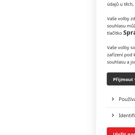
údajů u těch,
Vaše volby zd
souhlasu můž
Spr
tlačítko
Vaše volby so
zařízení pod 
souhlasu a j
Přijmout 
Použív
Identif
Ukládán
Uložit na