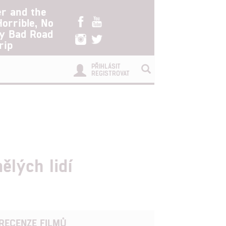
er and the
Horrible, No
ry Bad Road
rip
PŘIHLÁSIT
REGISTROVAT
ělých lidí
RECENZE FILMŮ