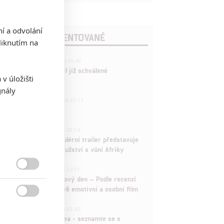
ní a odvolání
POSLEDNÍ KOMENTOVANÉ
iknutím na
3
ČLÁNEK | 01.08.2026 16:40
Marvel nečekaně zrušil již schválené
v úložišti
pokračování
gnály
433
FILM | 01.08.2026 07:11
拆彈專家
1
ČLÁNEK | 30.07.2026 20:14
Děti krve a kostí: Regulérní trailer představuje
akční fantasy dobrodružství s vůní Afriky
1
ČLÁNEK | 30.07.2026 12:31

Spider-Man: Zbrusu nový den – Podle recenzí
máme čekat překvapivě emotivní a osobní film

1
ČLÁNEK | 30.07.2026 03:42
Velké preview: Odyssea - seznamte se s