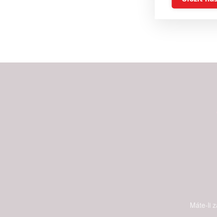
Reklam
Person
služeb
Udělením sou
možnost: Zaji
Poskytování 
Máte-li 