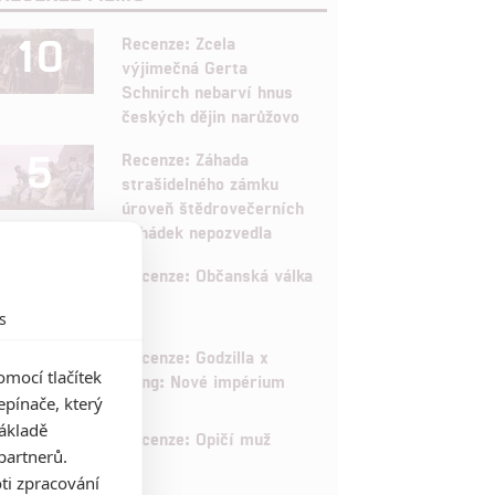
10
Recenze: Zcela
výjimečná Gerta
Schnirch nebarví hnus
českých dějin narůžovo
5
Recenze: Záhada
strašidelného zámku
úroveň štědrovečerních
pohádek nepozvedla
8
Recenze: Občanská válka
s
6
Recenze: Godzilla x
mocí tlačítek
Kong: Nové impérium
pínače, který
základě
8
Recenze: Opičí muž
partnerů.
ti zpracování