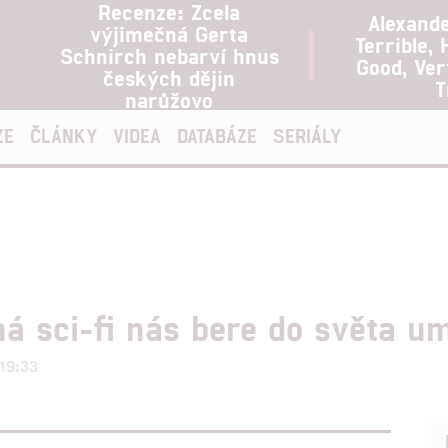
Recenze: Zcela
Alexand
výjimečná Gerta
Terrible, 
Schnirch nebarví hnus
Good, Ve
českých dějin
T
narůžovo
ZE
ČLÁNKY
VIDEA
DATABÁZE
SERIÁLY
á sci-fi nás bere do světa um
 19:33