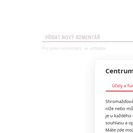
PŘIDAT NOVÝ KOMENTÁŘ
Pro psaní komentářů, se přihlašte.
Centrum
Účely a fu
Shromažďován
níže nebo mů
je u každého 
souhlasu a op
Máte zde možn