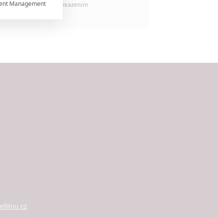
ent Management

maximálně nabitým obsazením


rtnerům
ání chyb,
filmu.cz