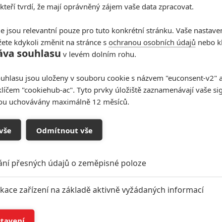
 kteří tvrdí, že mají oprávněný zájem vaše data zpracovat.
e jsou relevantní pouze pro tuto konkrétní stránku. Vaše nastave
ete kdykoli změnit na stránce s
ochranou osobních údajů
nebo kl
áva souhlasu
v levém dolním rohu.
uhlasu jsou uloženy v souboru cookie s názvem "euconsent-v2" a 
klíčem "cookiehub-ac". Tyto prvky úložiště zaznamenávají vaše si
sou uchovávány maximálně 12 měsíců.
vše
Odmítnout vše
ání přesných údajů o zeměpisné poloze
ikace zařízení na základě aktivně vyžádaných informací
í a/nebo přístup k informacím v zařízení
stavení