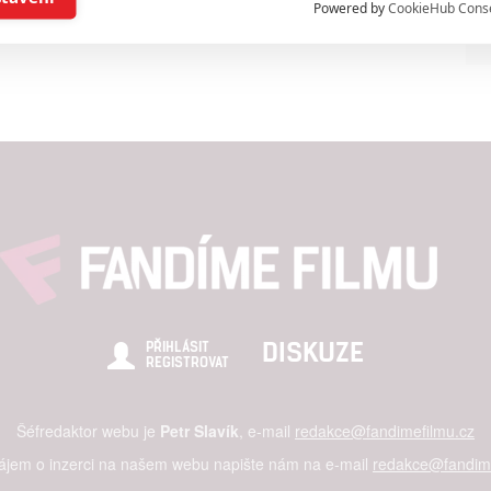
Powered by
CookieHub Cons
a založená na omezených údajích a měření reklamy
alizovaný obsah, měření obsahu, průzkum publika a vývoj
hlasu s účely a funkcemi zde uvedenými dáváte nám i našim pa
štění bezpečnosti, předcházení a zjišťování podvodů a odstraňov
a zobrazování reklamy a obsahu
DISKUZE
PŘIHLÁSIT
REGISTROVAT
Šéfredaktor webu je
Petr Slavík
, e-mail
redakce@fandimefilmu.cz
zájem o inzerci na našem webu napište nám na e-mail
redakce@fandime