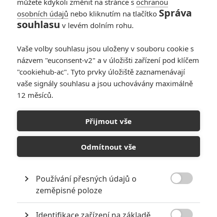
můžete kdykoli změnit na stránce s
ochranou
Správa
osobních údajů
nebo kliknutím na tlačítko
souhlasu
v levém dolním rohu.
PŘIDAT NOVÝ KOMENTÁŘ
Vaše volby souhlasu jsou uloženy v souboru cookie s
názvem "euconsent-v2" a v úložišti zařízení pod klíčem
Pro psaní komentářů, se přihlašte.
"cookiehub-ac". Tyto prvky úložiště zaznamenávají
vaše signály souhlasu a jsou uchovávány maximálně
RECENZE FILMŮ
12 měsíců.
10
Recenze: Zcela výjimečná Gerta
Přijmout vše
Schnirch nebarví hnus českých dějin
narůžovo
Odmítnout vše
5
Recenze: Záhada strašidelného
zámku úroveň štědrovečerních
pohádek nepozvedla
Používání přesných údajů o

zeměpisné poloze
8
Recenze: Občanská válka
Identifikace zařízení na základě