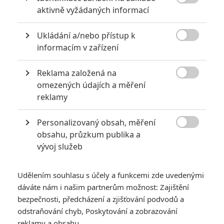

aktivně vyžádaných informací
6
Recenze: Godzilla x Kong: Nové
impérium
Ukládání a/nebo přístup k

informacím v zařízení
8
Recenze: Opičí muž
Reklama založená na

omezených údajích a měření
reklamy
POSLEDNÍ KOMENTOVANÉ
Personalizovaný obsah, měření

obsahu, průzkum publika a
3
ČLÁNEK | 01.08.2026 16:40
vývoj služeb
Marvel nečekaně zrušil již schválené pokračování
433
FILM | 01.08.2026 07:11
Udělením souhlasu s účely a funkcemi zde uvedenými
拆彈專家
dáváte nám i našim partnerům možnost: Zajištění
1
bezpečnosti, předcházení a zjišťování podvodů a
ČLÁNEK | 30.07.2026 20:14
Děti krve a kostí: Regulérní trailer představuje akční fantasy
odstraňování chyb, Poskytování a zobrazování
dobrodružství s vůní Afriky
reklamy a obsahu