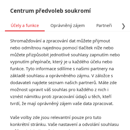
Centrum předvoleb soukromí
❯
Účely a funkce
Oprávněný zájem
Partneři
Pro
Tog
Shromažďování a zpracování dat můžete přijmout
navi
nebo odmítnou najednou pomocí tlačítek níže nebo
můžete přizpůsobit jednotlivé souhlasy zapnutím nebo
Civil War: Autor Ex Machiny
vypnutím přepínače, který je u každého účelu nebo
funkce. Tyto informace sdílíme s našimi partnery na
či 28 dní poté chystá akční
základě souhlasu a oprávněného zájmu. V záložce s
epos
dodavateli najdete seznam našich partnerů. Máte zde
možnost upravit váš souhlas pro každého z nich i
vznést námitku proti zpracování údajů u těch, kteří
Napsal:
Petr Slavík - (Anarvin)
, 24.01.2022 09:33
tvrdí, že mají oprávněný zájem vaše data zpracovat.
KOMENTÁŘE
0
Vaše volby zde jsou relevantní pouze pro tuto
konkrétní stránku. Vaše nastavení a odvolání souhlasu