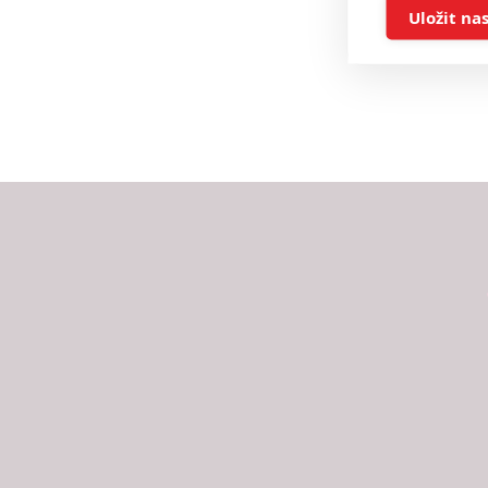
Ukládán
Uložit na
Reklam
Person
služeb
Udělením sou
možnost: Zaji
Poskytování 