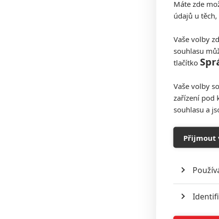
Máte zde možn
údajů u těch,
Vaše volby zd
souhlasu můž
Spr
tlačítko
Vaše volby so
zařízení pod 
souhlasu a j
Přijmout 
Použív
Identif