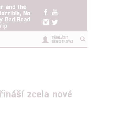
er and the
Horrible, No
ry Bad Road
rip
PŘIHLÁSIT
REGISTROVAT
řináší zcela nové