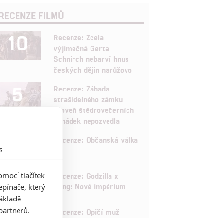
RECENZE FILMŮ
10
Recenze: Zcela
výjimečná Gerta
Schnirch nebarví hnus
českých dějin narůžovo
5
Recenze: Záhada
strašidelného zámku
úroveň štědrovečerních
pohádek nepozvedla
8
Recenze: Občanská válka
s
6
mocí tlačítek
Recenze: Godzilla x
Kong: Nové impérium
pínače, který
základě
8
partnerů.
Recenze: Opičí muž