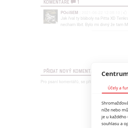
KOMENTÁŘE
1
POciSEM
| 2021-06-22 12:08:10 |
Jak řval ty bláboly na Pitta XD Tenk
necham líbit. Bylo mi divný že tam M
PŘIDAT NOVÝ KOMENTÁŘ
Centrum
Pro psaní komentářů, se přihlašte.
Účely a fu
Shromažďován
níže nebo mů
je u každého 
souhlasu a op