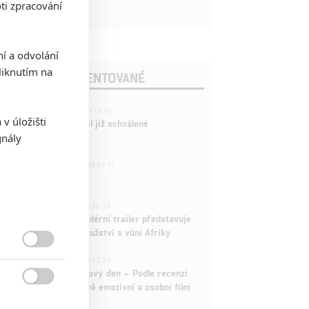
ti zpracování
ní a odvolání
iknutím na
POSLEDNÍ KOMENTOVANÉ
3
ČLÁNEK | 01.08.2026 16:40
v úložišti
Marvel nečekaně zrušil již schválené
gnály
pokračování
433
FILM | 01.08.2026 07:11
拆彈專家
1
ČLÁNEK | 30.07.2026 20:14
Děti krve a kostí: Regulérní trailer představuje
akční fantasy dobrodružství s vůní Afriky

1
ČLÁNEK | 30.07.2026 12:31
Spider-Man: Zbrusu nový den – Podle recenzí
máme čekat překvapivě emotivní a osobní film
