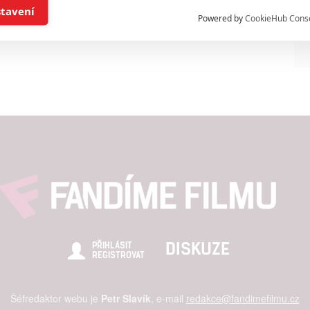
í a/nebo přístup k informacím v zařízení
stavení
Powered by
CookieHub Cons
a založená na omezených údajích a měření reklamy
alizovaný obsah, měření obsahu, průzkum publika a vývoj
hlasu s účely a funkcemi zde uvedenými dáváte nám i našim pa
štění bezpečnosti, předcházení a zjišťování podvodů a odstraňov
a zobrazování reklamy a obsahu
DISKUZE
PŘIHLÁSIT
REGISTROVAT
Šéfredaktor webu je
Petr Slavík
, e-mail
redakce@fandimefilmu.cz