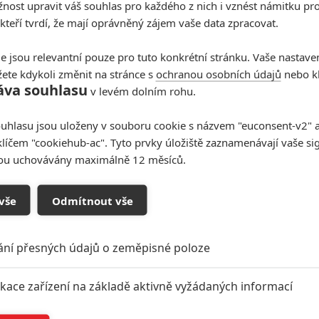
ost upravit váš souhlas pro každého z nich i vznést námitku pro
 kteří tvrdí, že mají oprávněný zájem vaše data zpracovat.
e jsou relevantní pouze pro tuto konkrétní stránku. Vaše nastave
ete kdykoli změnit na stránce s
ochranou osobních údajů
nebo kl
áva souhlasu
v levém dolním rohu.
uhlasu jsou uloženy v souboru cookie s názvem "euconsent-v2" a 
klíčem "cookiehub-ac". Tyto prvky úložiště zaznamenávají vaše si
sou uchovávány maximálně 12 měsíců.
vše
Odmítnout vše
ání přesných údajů o zeměpisné poloze
ikace zařízení na základě aktivně vyžádaných informací