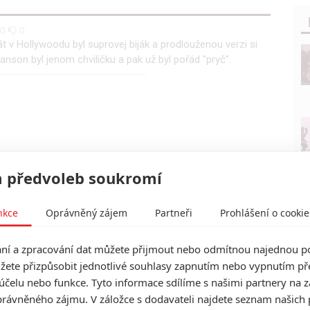
0
0
rát v Hollywoodu byl suprovej biják a prodlouženou verzi si
anson byl jenom chviličku a pak už byl pořád "pryč".
 předvoleb soukromí
nkce
Oprávněný zájem
Partneři
Prohlášení o cookie
í a zpracování dat můžete přijmout nebo odmítnou najednou po
žete přizpůsobit jednotlivé souhlasy zapnutím nebo vypnutím pře
účelu nebo funkce. Tyto informace sdílíme s našimi partnery na 
rávněného zájmu. V záložce s dodavateli najdete seznam našich 