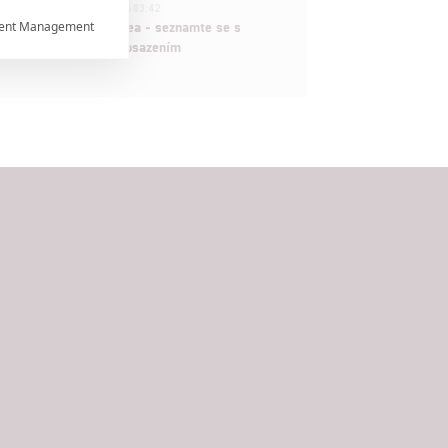
1
ČLÁNEK | 30.07.2026 03:42
ent Management
Velké preview: Odyssea - seznamte se s

maximálně nabitým obsazením


rtnerům
ání chyb,