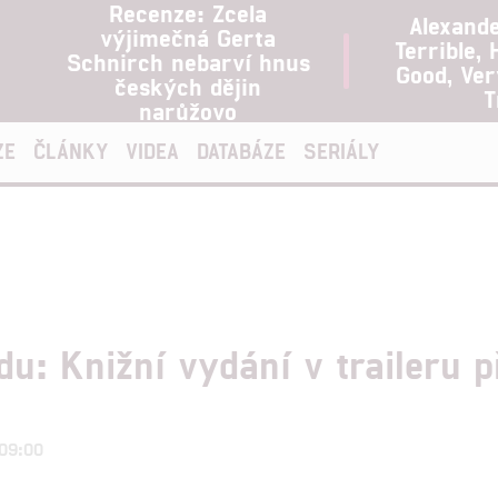
Recenze: Zcela
Alexand
výjimečná Gerta
Terrible, 
Schnirch nebarví hnus
Good, Ve
českých dějin
T
narůžovo
ZE
ČLÁNKY
VIDEA
DATABÁZE
SERIÁLY
u: Knižní vydání v traileru p
 09:00