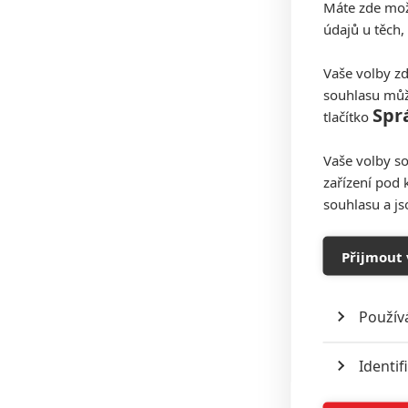
Máte zde možn
údajů u těch,
Vaše volby zd
souhlasu můž
Spr
tlačítko
Vaše volby so
zařízení pod 
souhlasu a j
Přijmout 
Použív
Identif