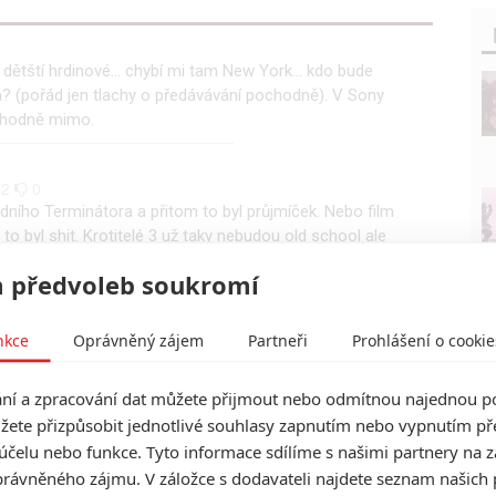
dětští hrdinové... chybí mi tam New York... kdo bude
ka? (pořád jen tlachy o předávávání pochodně). V Sony
y hodně mimo.
2
0
edního Terminátora a přitom to byl průjmíček. Nebo film
l to byl shit. Krotitelé 3 už taky nebudou old school ale
em zamlouvalo. Uvidíme co junior nafilmoval.
 předvoleb soukromí
nkce
Oprávněný zájem
Partneři
Prohlášení o cookie
í a zpracování dat můžete přijmout nebo odmítnou najednou po
žete přizpůsobit jednotlivé souhlasy zapnutím nebo vypnutím pře
účelu nebo funkce. Tyto informace sdílíme s našimi partnery na 
rávněného zájmu. V záložce s dodavateli najdete seznam našich 