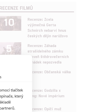
RECENZE FILMŮ
10
Recenze: Zcela
výjimečná Gerta
Schnirch nebarví hnus
českých dějin narůžovo
5
Recenze: Záhada
strašidelného zámku
úroveň štědrovečerních
pohádek nepozvedla
8
Recenze: Občanská válka
s
6
mocí tlačítek
Recenze: Godzilla x
Kong: Nové impérium
pínače, který
základě
8
partnerů.
Recenze: Opičí muž