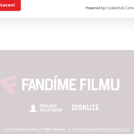
í a/nebo přístup k informacím v zařízení
stavení
Powered by
CookieHub Cons
a založená na omezených údajích a měření reklamy
alizovaný obsah, měření obsahu, průzkum publika a vývoj
hlasu s účely a funkcemi zde uvedenými dáváte nám i našim pa
štění bezpečnosti, předcházení a zjišťování podvodů a odstraňov
a zobrazování reklamy a obsahu
DISKUZE
PŘIHLÁSIT
REGISTROVAT
Šéfredaktor webu je
Petr Slavík
, e-mail
redakce@fandimefilmu.cz