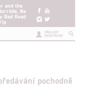
er and the
Horrible, No
ry Bad Road
rip
PŘIHLÁSIT
REGISTROVAT
 předávání pochodně