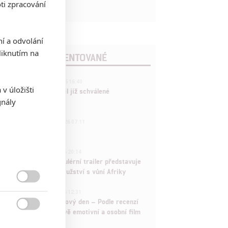
ti zpracování
ní a odvolání
iknutím na
POSLEDNÍ KOMENTOVANÉ
3
ČLÁNEK | 01.08.2026 16:40
v úložišti
Marvel nečekaně zrušil již schválené
gnály
pokračování
433
FILM | 01.08.2026 07:11
拆彈專家
1
ČLÁNEK | 30.07.2026 20:14
Děti krve a kostí: Regulérní trailer představuje
akční fantasy dobrodružství s vůní Afriky

1
ČLÁNEK | 30.07.2026 12:31
Spider-Man: Zbrusu nový den – Podle recenzí
máme čekat překvapivě emotivní a osobní film
