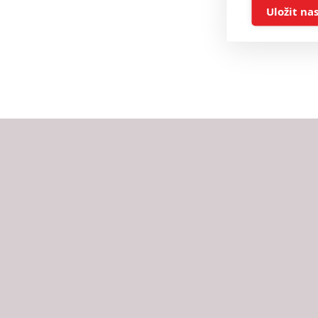
Ukládán
Uložit na
Reklam
Person
služeb
Udělením sou
možnost: Zaji
Poskytování 