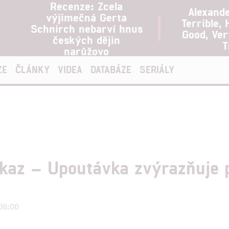
Recenze: Zcela
Alexand
výjimečná Gerta
Terrible, 
Schnirch nebarví hnus
Good, Ve
českých dějin
T
narůžovo
ZE
ČLÁNKY
VIDEA
DATABÁZE
SERIÁLY
dkaz – Upoutávka zvýrazňuje
 06:00