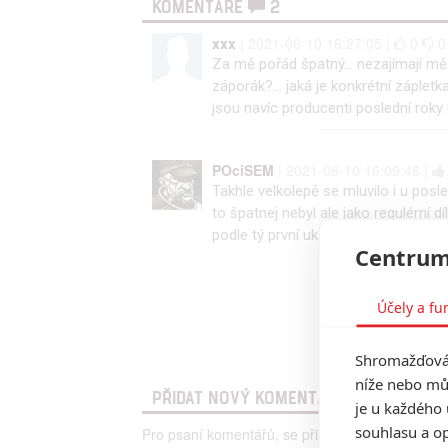
KOMENTÁŘE
2
xxx
| 2021-06-10 18:27:05 |
0
0
Za mě pořád špatný... nezajímají mě 
záporák?... jaká je konkrétní záplet
jsou navíc producenti poslední rok
POciSEM
| 2021-06-10 16:09:46 |
Takhle velkolepě se mluvilo i u posl
to špatnej nebyl ale jako regulérní dí
podle tý první ukázky se mi to celk
Centrum
Účely a fu
Shromažďován
níže nebo mů
PŘIDAT NOVÝ KOMENTÁŘ
je u každého 
souhlasu a op
Pro psaní komentářů, se přihlašte.