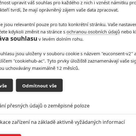
ost upravit váš souhlas pro každého z nich i vznést námitku pro
 kteří tvrdí, že mají oprávněný zájem vaše data zpracovat.
e jsou relevantní pouze pro tuto konkrétní stránku. Vaše nastave
ete kdykoli změnit na stránce s
ochranou osobních údajů
nebo kl
áva souhlasu
v levém dolním rohu.
uhlasu jsou uloženy v souboru cookie s názvem "euconsent-v2" a 
klíčem "cookiehub-ac". Tyto prvky úložiště zaznamenávají vaše si
sou uchovávány maximálně 12 měsíců.
vše
Odmítnout vše
ání přesných údajů o zeměpisné poloze
ikace zařízení na základě aktivně vyžádaných informací