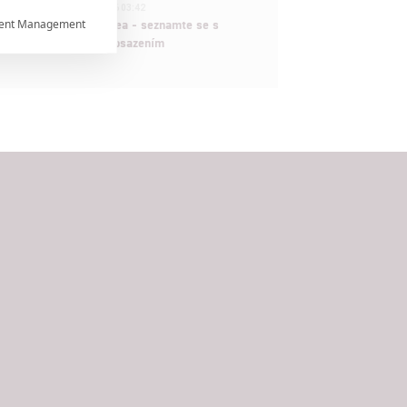
1
ČLÁNEK | 30.07.2026 03:42
ent Management
Velké preview: Odyssea - seznamte se s

maximálně nabitým obsazením


rtnerům
ání chyb,