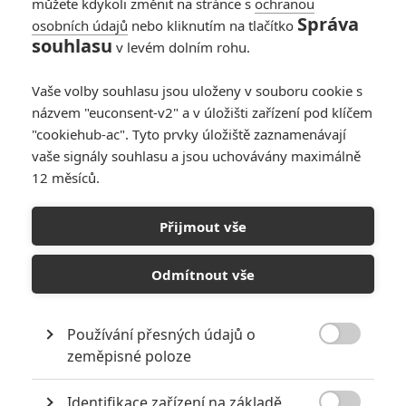
můžete kdykoli změnit na stránce s
ochranou
Pane, tohle je pořádná západní animace. Kam se hrabe
Správa
Pixar:
osobních údajů
nebo kliknutím na tlačítko
souhlasu
https://youtu.be/L7iWXfZzEMc
v levém dolním rohu.
Vaše volby souhlasu jsou uloženy v souboru cookie s
názvem "euconsent-v2" a v úložišti zařízení pod klíčem
"cookiehub-ac". Tyto prvky úložiště zaznamenávají
ukulelembo
| 2021-04-29 18:59:59 |
0
0
vaše signály souhlasu a jsou uchovávány maximálně
No samozřejmě, že animace nezná hranice. Japonci to
12 měsíců.
vědí už dávno.
Přijmout vše
Odmítnout vše
PŘIDAT NOVÝ KOMENTÁŘ
Používání přesných údajů o

zeměpisné poloze
Pro psaní komentářů, se přihlašte.
Identifikace zařízení na základě