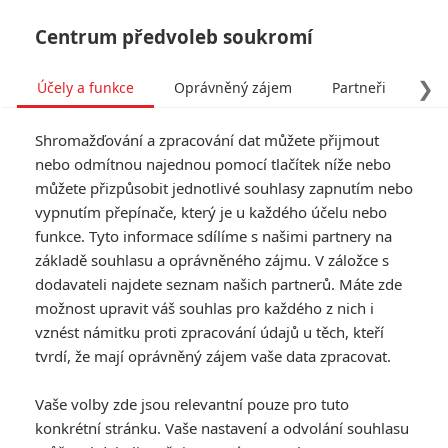
Centrum předvoleb soukromí
❯
Účely a funkce
Oprávněný zájem
Partneři
Pro
Tog
Shromažďování a zpracování dat můžete přijmout
navi
nebo odmítnou najednou pomocí tlačítek níže nebo
můžete přizpůsobit jednotlivé souhlasy zapnutím nebo
Luca: Nový trailer ukázal,
vypnutím přepínače, který je u každého účelu nebo
funkce. Tyto informace sdílíme s našimi partnery na
že animace nezná hranice
základě souhlasu a oprávněného zájmu. V záložce s
dodavateli najdete seznam našich partnerů. Máte zde
Napsal:
Petr Slavík - (Anarvin)
, 29.04.2021 12:50
možnost upravit váš souhlas pro každého z nich i
vznést námitku proti zpracování údajů u těch, kteří
KOMENTÁŘE
2
tvrdí, že mají oprávněný zájem vaše data zpracovat.
Vaše volby zde jsou relevantní pouze pro tuto
konkrétní stránku. Vaše nastavení a odvolání souhlasu
ukulelembo
| 2021-05-01 16:16:34 |
0
0