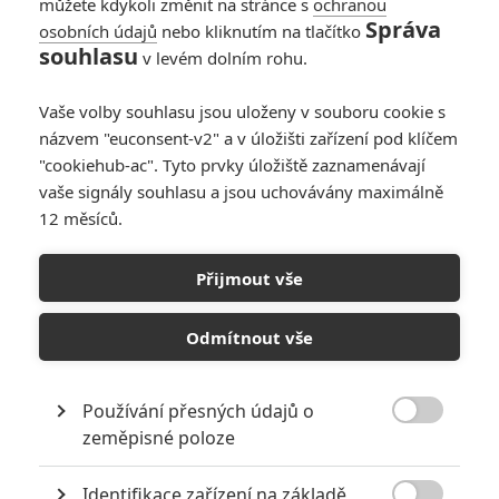
můžete kdykoli změnit na stránce s
ochranou
Správa
osobních údajů
nebo kliknutím na tlačítko
souhlasu
v levém dolním rohu.
Vaše volby souhlasu jsou uloženy v souboru cookie s
názvem "euconsent-v2" a v úložišti zařízení pod klíčem
PŘIDAT NOVÝ KOMENTÁŘ
"cookiehub-ac". Tyto prvky úložiště zaznamenávají
Pro psaní komentářů, se přihlašte.
vaše signály souhlasu a jsou uchovávány maximálně
12 měsíců.
RECENZE FILMŮ
Přijmout vše
10
Recenze: Zcela výjimečná Gerta
Schnirch nebarví hnus českých dějin
Odmítnout vše
narůžovo
5
Recenze: Záhada strašidelného
Používání přesných údajů o
zámku úroveň štědrovečerních

zeměpisné poloze
pohádek nepozvedla
Recenze: Občanská válka
Identifikace zařízení na základě