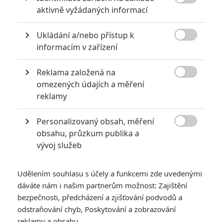
8

aktivně vyžádaných informací
6
Recenze: Godzilla x Kong: Nové
Ukládání a/nebo přístup k
impérium

informacím v zařízení
8
Recenze: Opičí muž
Reklama založená na

omezených údajích a měření
reklamy
Personalizovaný obsah, měření
POSLEDNÍ KOMENTOVANÉ

obsahu, průzkum publika a
vývoj služeb
3
ČLÁNEK | 01.08.2026 16:40
Marvel nečekaně zrušil již schválené pokračování
Udělením souhlasu s účely a funkcemi zde uvedenými
433
dáváte nám i našim partnerům možnost: Zajištění
FILM | 01.08.2026 07:11
拆彈專家
bezpečnosti, předcházení a zjišťování podvodů a
odstraňování chyb, Poskytování a zobrazování
1
ČLÁNEK | 30.07.2026 20:14
reklamy a obsahu