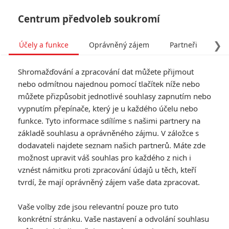
Centrum předvoleb soukromí
❯
Účely a funkce
Oprávněný zájem
Partneři
Pro
Tog
Shromažďování a zpracování dat můžete přijmout
navi
nebo odmítnou najednou pomocí tlačítek níže nebo
můžete přizpůsobit jednotlivé souhlasy zapnutím nebo
Night of Camp David:
vypnutím přepínače, který je u každého účelu nebo
funkce. Tyto informace sdílíme s našimi partnery na
Režisér Bournea chystá
základě souhlasu a oprávněného zájmu. V záložce s
thriller s paranoidním
dodavateli najdete seznam našich partnerů. Máte zde
možnost upravit váš souhlas pro každého z nich i
prezidentem
vznést námitku proti zpracování údajů u těch, kteří
tvrdí, že mají oprávněný zájem vaše data zpracovat.
Napsal:
Marián Majtán - (meufo)
, 23.04.2021 11:53
Vaše volby zde jsou relevantní pouze pro tuto
KOMENTÁŘE
0
konkrétní stránku. Vaše nastavení a odvolání souhlasu