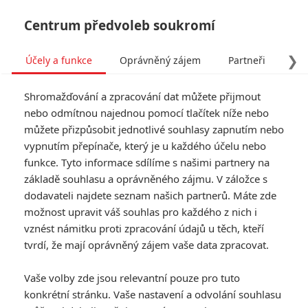
Centrum předvoleb soukromí
❯
Účely a funkce
Oprávněný zájem
Partneři
Pro
Tog
Shromažďování a zpracování dat můžete přijmout
navi
nebo odmítnou najednou pomocí tlačítek níže nebo
můžete přizpůsobit jednotlivé souhlasy zapnutím nebo
Spider-Man: Alfred Molina
vypnutím přepínače, který je u každého účelu nebo
funkce. Tyto informace sdílíme s našimi partnery na
odhalil podrobnosti návratu
základě souhlasu a oprávněného zájmu. V záložce s
Doctora Octopuse
dodavateli najdete seznam našich partnerů. Máte zde
možnost upravit váš souhlas pro každého z nich i
vznést námitku proti zpracování údajů u těch, kteří
Napsal:
Petr Slavík - (Anarvin)
, 18.04.2021 13:29
tvrdí, že mají oprávněný zájem vaše data zpracovat.
KOMENTÁŘE
13
Vaše volby zde jsou relevantní pouze pro tuto
konkrétní stránku. Vaše nastavení a odvolání souhlasu