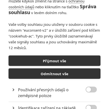
můžete kdykoli změnit na stránce s
ochranou
G36F40
| 2021-04-19 20:27:56 |
0
0
Správa
osobních údajů
nebo kliknutím na tlačítko
Hohoho tak "spadnout do řeky" je hodně mírně řečené.
souhlasu
v levém dolním rohu.
Regulérně se utopil v hlubinách!! Což i video k připomenutí.
Ovšem je mi to jedno, jsem natěšenej jak prase a bude to
Vaše volby souhlasu jsou uloženy v souboru cookie s
šílená nostalgie a silnej zážitek ať už z toho vznikne
názvem "euconsent-v2" a v úložišti zařízení pod klíčem
cokoliv..
"cookiehub-ac". Tyto prvky úložiště zaznamenávají
vaše signály souhlasu a jsou uchovávány maximálně
12 měsíců.
Martin
| 2021-04-19 04:12:12 |
0
0
Přijmout vše
Já bych to uhrál na to nějak, že ztratil paměť někdo ho
našel zachránil a naverboval.
Odmítnout vše
Používání přesných údajů o

zeměpisné poloze
ukulelembo
| 2021-04-18 19:05:49 |
0
0
Tomosaurus: Mno ono s Marvelem jeden nikdy neví. V
jejich scénáristických plánech je opravdu kumšt se vyznat,
Identifikace zařízení na základě