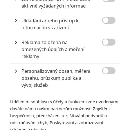
co je pravé a co, jen zavádějící informace na odvedení

aktivně vyžádaných informací
pozornosti. Do toho nejednou dokážou udělat čáry i v
postprodukci, takže přesně předpovědět, co z čeho jest,
Ukládání a/nebo přístup k
se mnohdy nedá až do vydání samotné epizody/filmu. Bůh

informacím v zařízení
ví, jestli sám Molina vůbec ví, co točí. Osobně bych se
nedivil, kdyby se ukázalo, že celá jeho účast bude sotva
Reklama založená na
minutové cameo, kdy Spidey, proskočí z jednoho vesmíru

do druhého, a pak zase zpět.
omezených údajích a měření
reklamy
Personalizovaný obsah, měření

obsahu, průzkum publika a
Tomosaurus
| 2021-04-18 18:42:42 |
0
0
vývoj služeb
ukule: No mne teda rozhodne nepríde divné, že chcú oživiť
asi najlepšieho filmového Spidermanovho záporáka(Doc
Oc) a zároveň najhoršieho nechcú a chcú urobiť lepšiu
Udělením souhlasu s účely a funkcemi zde uvedenými
verziu(Electro)
dáváte nám i našim partnerům možnost: Zajištění
bezpečnosti, předcházení a zjišťování podvodů a
odstraňování chyb, Poskytování a zobrazování
reklamy a obsahu