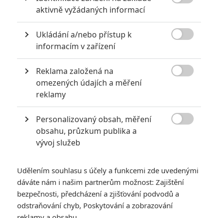

aktivně vyžádaných informací
6
Recenze: Godzilla x Kong: Nové
impérium
Ukládání a/nebo přístup k

informacím v zařízení
8
Recenze: Opičí muž
Reklama založená na

omezených údajích a měření
reklamy
POSLEDNÍ KOMENTOVANÉ
Personalizovaný obsah, měření

obsahu, průzkum publika a
3
ČLÁNEK | 01.08.2026 16:40
vývoj služeb
Marvel nečekaně zrušil již schválené pokračování
433
FILM | 01.08.2026 07:11
Udělením souhlasu s účely a funkcemi zde uvedenými
拆彈專家
dáváte nám i našim partnerům možnost: Zajištění
1
bezpečnosti, předcházení a zjišťování podvodů a
ČLÁNEK | 30.07.2026 20:14
Děti krve a kostí: Regulérní trailer představuje akční fantasy
odstraňování chyb, Poskytování a zobrazování
dobrodružství s vůní Afriky
reklamy a obsahu