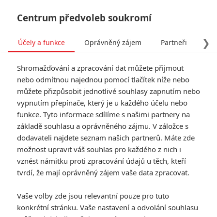
Centrum předvoleb soukromí
❯
Účely a funkce
Oprávněný zájem
Partneři
Pro
Tog
Shromažďování a zpracování dat můžete přijmout
navi
nebo odmítnou najednou pomocí tlačítek níže nebo
můžete přizpůsobit jednotlivé souhlasy zapnutím nebo
Želvy Ninja budou pod
vypnutím přepínače, který je u každého účelu nebo
funkce. Tyto informace sdílíme s našimi partnery na
dohledem Setha Rogena
základě souhlasu a oprávněného zájmu. V záložce s
skutečnými puberťáky
dodavateli najdete seznam našich partnerů. Máte zde
možnost upravit váš souhlas pro každého z nich i
vznést námitku proti zpracování údajů u těch, kteří
Napsal:
Marián Majtán - (meufo)
, 17.04.2021 06:00
tvrdí, že mají oprávněný zájem vaše data zpracovat.
KOMENTÁŘE
0
Vaše volby zde jsou relevantní pouze pro tuto
konkrétní stránku. Vaše nastavení a odvolání souhlasu