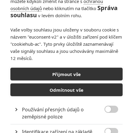
můžete kdykoli změnit na stránce s
ochranou
Správa
osobních údajů
nebo kliknutím na tlačítko
souhlasu
v levém dolním rohu.
PŘIDAT NOVÝ KOMENTÁŘ
Vaše volby souhlasu jsou uloženy v souboru cookie s
názvem "euconsent-v2" a v úložišti zařízení pod klíčem
Pro psaní komentářů, se přihlašte.
"cookiehub-ac". Tyto prvky úložiště zaznamenávají
vaše signály souhlasu a jsou uchovávány maximálně
RECENZE FILMŮ
12 měsíců.
10
Recenze: Zcela výjimečná Gerta
Přijmout vše
Schnirch nebarví hnus českých dějin
narůžovo
Odmítnout vše
5
Recenze: Záhada strašidelného
zámku úroveň štědrovečerních
pohádek nepozvedla
Používání přesných údajů o

zeměpisné poloze
8
Recenze: Občanská válka
Identifikace zařízení na základě