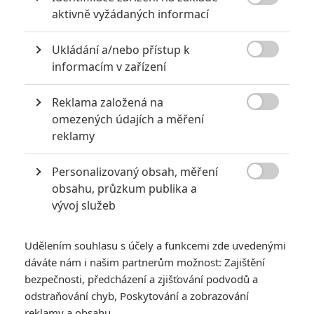
8

aktivně vyžádaných informací
6
Recenze: Godzilla x Kong: Nové
Ukládání a/nebo přístup k
impérium

informacím v zařízení
8
Recenze: Opičí muž
Reklama založená na

omezených údajích a měření
reklamy
Personalizovaný obsah, měření
POSLEDNÍ KOMENTOVANÉ

obsahu, průzkum publika a
vývoj služeb
3
ČLÁNEK | 01.08.2026 16:40
Marvel nečekaně zrušil již schválené pokračování
Udělením souhlasu s účely a funkcemi zde uvedenými
433
dáváte nám i našim partnerům možnost: Zajištění
FILM | 01.08.2026 07:11
拆彈專家
bezpečnosti, předcházení a zjišťování podvodů a
odstraňování chyb, Poskytování a zobrazování
1
ČLÁNEK | 30.07.2026 20:14
reklamy a obsahu