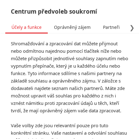
Centrum předvoleb soukromí
❯
Účely a funkce
Oprávněný zájem
Partneři
Pro
Tog
Shromažďování a zpracování dat můžete přijmout
navi
nebo odmítnou najednou pomocí tlačítek níže nebo
můžete přizpůsobit jednotlivé souhlasy zapnutím nebo
Killers of the Flower Moon:
vypnutím přepínače, který je u každého účelu nebo
funkce. Tyto informace sdílíme s našimi partnery na
Scorsese doplnil rozsáhlé
základě souhlasu a oprávněného zájmu. V záložce s
obsazení svého drahého
dodavateli najdete seznam našich partnerů. Máte zde
možnost upravit váš souhlas pro každého z nich i
westernu
vznést námitku proti zpracování údajů u těch, kteří
tvrdí, že mají oprávněný zájem vaše data zpracovat.
Napsal:
Prokop Válek - (Prokopio)
, 18.04.2021 08:57
Vaše volby zde jsou relevantní pouze pro tuto
KOMENTÁŘE
0
konkrétní stránku. Vaše nastavení a odvolání souhlasu