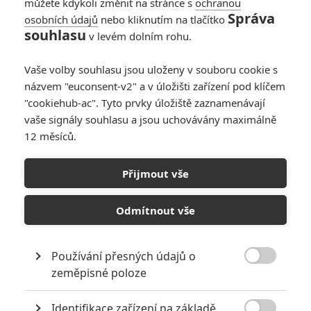
můžete kdykoli změnit na stránce s
ochranou
Správa
osobních údajů
nebo kliknutím na tlačítko
souhlasu
v levém dolním rohu.
Vaše volby souhlasu jsou uloženy v souboru cookie s
názvem "euconsent-v2" a v úložišti zařízení pod klíčem
PŘIDAT NOVÝ KOMENTÁŘ
"cookiehub-ac". Tyto prvky úložiště zaznamenávají
Pro psaní komentářů, se přihlašte.
vaše signály souhlasu a jsou uchovávány maximálně
12 měsíců.
RECENZE FILMŮ
Přijmout vše
10
Recenze: Zcela výjimečná Gerta
Schnirch nebarví hnus českých dějin
Odmítnout vše
narůžovo
5
Recenze: Záhada strašidelného
Používání přesných údajů o
zámku úroveň štědrovečerních

zeměpisné poloze
pohádek nepozvedla
Recenze: Občanská válka
Identifikace zařízení na základě