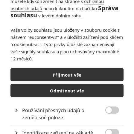
můžete kdykoli změnit na stránce s
ochranou
Karel
| 2021-04-14 09:32:28 |
0
0
Správa
osobních údajů
nebo kliknutím na tlačítko
Tohle si představuju pod pojmem fanouškovský film. Ne ty
souhlasu
v levém dolním rohu.
prázdný fráze od Kathleen Kennedy, Jara Jara Abramse a
spol.
Vaše volby souhlasu jsou uloženy v souboru cookie s
Doug Jones taky příjemně překvapil, nejen Michael
názvem "euconsent-v2" a v úložišti zařízení pod klíčem
Madsen.
"cookiehub-ac". Tyto prvky úložiště zaznamenávají
vaše signály souhlasu a jsou uchovávány maximálně
12 měsíců.
Přijmout vše
PŘIDAT NOVÝ KOMENTÁŘ
Odmítnout vše
Pro psaní komentářů, se přihlašte.
Používání přesných údajů o

RECENZE FILMŮ
zeměpisné poloze
Recenze: Zcela výjimečná Gerta
Identifikace zařízení na základě