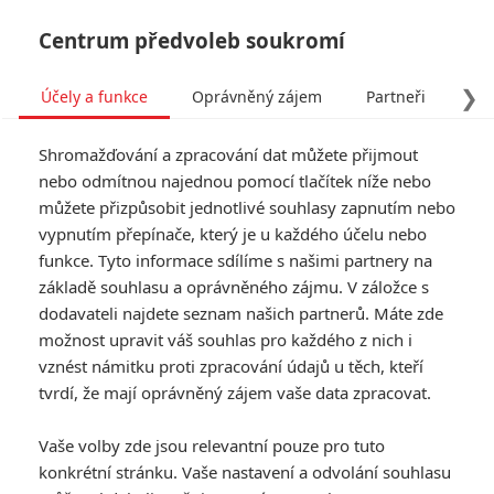
Centrum předvoleb soukromí
❯
Účely a funkce
Oprávněný zájem
Partneři
Pro
Tog
Shromažďování a zpracování dat můžete přijmout
navi
nebo odmítnou najednou pomocí tlačítek níže nebo
můžete přizpůsobit jednotlivé souhlasy zapnutím nebo
Batman: Fanouškovský film
vypnutím přepínače, který je u každého účelu nebo
funkce. Tyto informace sdílíme s našimi partnery na
ukazuje temnější stránku
základě souhlasu a oprávněného zájmu. V záložce s
netopýřího hrdiny
dodavateli najdete seznam našich partnerů. Máte zde
možnost upravit váš souhlas pro každého z nich i
vznést námitku proti zpracování údajů u těch, kteří
Napsal:
Prokop Válek - (Prokopio)
, 14.04.2021 06:00
tvrdí, že mají oprávněný zájem vaše data zpracovat.
KOMENTÁŘE
1
Vaše volby zde jsou relevantní pouze pro tuto
konkrétní stránku. Vaše nastavení a odvolání souhlasu