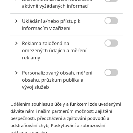
10
Schnirch nebarví hnus českých dějin

aktivně vyžádaných informací
narůžovo
5
Ukládání a/nebo přístup k
Recenze: Záhada strašidelného

informacím v zařízení
zámku úroveň štědrovečerních
pohádek nepozvedla
Reklama založená na
8
Recenze: Občanská válka

omezených údajích a měření
reklamy
6
Recenze: Godzilla x Kong: Nové
Personalizovaný obsah, měření
impérium

obsahu, průzkum publika a
vývoj služeb
8
Recenze: Opičí muž
Udělením souhlasu s účely a funkcemi zde uvedenými
dáváte nám i našim partnerům možnost: Zajištění
bezpečnosti, předcházení a zjišťování podvodů a
odstraňování chyb, Poskytování a zobrazování
POSLEDNÍ KOMENTOVANÉ
reklamy a obsahu