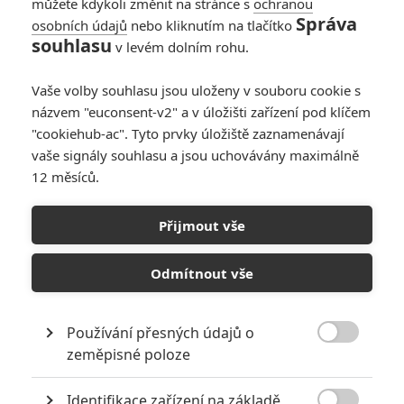
můžete kdykoli změnit na stránce s
ochranou
werne11
| 2021-02-08 10:21:41 |
0
0
Správa
osobních údajů
nebo kliknutím na tlačítko
Konecne Residen t ako ma byt a ďalší anime film super
souhlasu
v levém dolním rohu.
dúfam že sa v toto štýle vrhnú aj na Assassins creed čo
by bolo top a nie ten odpad 2016/teho.
Vaše volby souhlasu jsou uloženy v souboru cookie s
názvem "euconsent-v2" a v úložišti zařízení pod klíčem
"cookiehub-ac". Tyto prvky úložiště zaznamenávají
vaše signály souhlasu a jsou uchovávány maximálně
12 měsíců.
PŘIDAT NOVÝ KOMENTÁŘ
Přijmout vše
Pro psaní komentářů, se přihlašte.
Odmítnout vše
RECENZE FILMŮ
Používání přesných údajů o
10

zeměpisné poloze
Recenze: Zcela výjimečná Gerta
Schnirch nebarví hnus českých dějin
narůžovo
Identifikace zařízení na základě