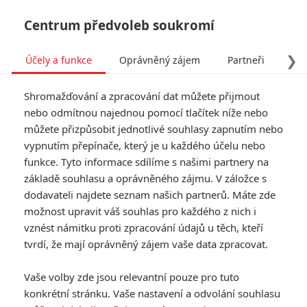
Centrum předvoleb soukromí
❯
Účely a funkce
Oprávněný zájem
Partneři
Pro
Tog
Shromažďování a zpracování dat můžete přijmout
navi
nebo odmítnou najednou pomocí tlačítek níže nebo
můžete přizpůsobit jednotlivé souhlasy zapnutím nebo
Resident Evil: Víme, kdy se
vypnutím přepínače, který je u každého účelu nebo
funkce. Tyto informace sdílíme s našimi partnery na
hororová značka vrátí s
základě souhlasu a oprávněného zájmu. V záložce s
dalším filmem
dodavateli najdete seznam našich partnerů. Máte zde
možnost upravit váš souhlas pro každého z nich i
vznést námitku proti zpracování údajů u těch, kteří
Napsal:
Michal Janoušek - (Rudmen)
, 07.02.2021 11:30
tvrdí, že mají oprávněný zájem vaše data zpracovat.
KOMENTÁŘE
1
Vaše volby zde jsou relevantní pouze pro tuto
konkrétní stránku. Vaše nastavení a odvolání souhlasu