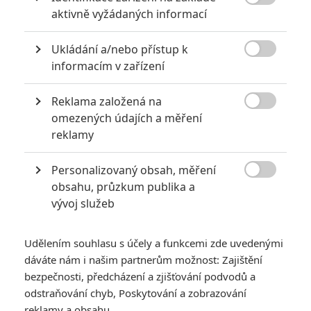

aktivně vyžádaných informací
5
Recenze: Záhada strašidelného
zámku úroveň štědrovečerních
Ukládání a/nebo přístup k
pohádek nepozvedla

informacím v zařízení
8
Recenze: Občanská válka
Reklama založená na

omezených údajích a měření
6
Recenze: Godzilla x Kong: Nové
reklamy
impérium
Personalizovaný obsah, měření
8
Recenze: Opičí muž

obsahu, průzkum publika a
vývoj služeb
Udělením souhlasu s účely a funkcemi zde uvedenými
dáváte nám i našim partnerům možnost: Zajištění
POSLEDNÍ KOMENTOVANÉ
bezpečnosti, předcházení a zjišťování podvodů a
odstraňování chyb, Poskytování a zobrazování
3
ČLÁNEK | 01.08.2026 16:40
reklamy a obsahu