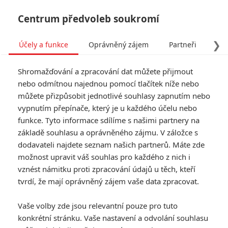
Centrum předvoleb soukromí
❯
Účely a funkce
Oprávněný zájem
Partneři
Pro
Tog
Shromažďování a zpracování dat můžete přijmout
navi
nebo odmítnou najednou pomocí tlačítek níže nebo
můžete přizpůsobit jednotlivé souhlasy zapnutím nebo
Box Office: Jak si Wonder
vypnutím přepínače, který je u každého účelu nebo
funkce. Tyto informace sdílíme s našimi partnery na
Woman 1984 a Duše vedou
základě souhlasu a oprávněného zájmu. V záložce s
v online distribuci
dodavateli najdete seznam našich partnerů. Máte zde
možnost upravit váš souhlas pro každého z nich i
vznést námitku proti zpracování údajů u těch, kteří
Napsal:
Petr Slavík - (Anarvin)
, 01.02.2021 06:00
tvrdí, že mají oprávněný zájem vaše data zpracovat.
KOMENTÁŘE
1
Vaše volby zde jsou relevantní pouze pro tuto
konkrétní stránku. Vaše nastavení a odvolání souhlasu