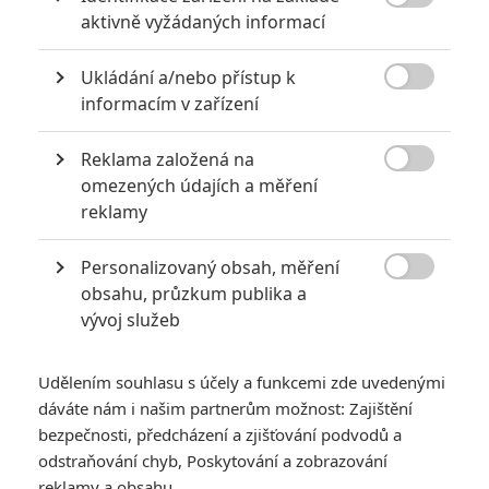
10
Schnirch nebarví hnus českých dějin

aktivně vyžádaných informací
narůžovo
5
Ukládání a/nebo přístup k
Recenze: Záhada strašidelného

informacím v zařízení
zámku úroveň štědrovečerních
pohádek nepozvedla
Reklama založená na
8
Recenze: Občanská válka

omezených údajích a měření
reklamy
6
Recenze: Godzilla x Kong: Nové
Personalizovaný obsah, měření
impérium

obsahu, průzkum publika a
vývoj služeb
8
Recenze: Opičí muž
Udělením souhlasu s účely a funkcemi zde uvedenými
dáváte nám i našim partnerům možnost: Zajištění
bezpečnosti, předcházení a zjišťování podvodů a
odstraňování chyb, Poskytování a zobrazování
POSLEDNÍ KOMENTOVANÉ
reklamy a obsahu