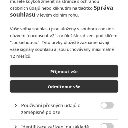
můžete kdykoli změnit na stránce s
ochranou
Johny77
| 2021-02-01 15:31:25 |
0
0
Správa
osobních údajů
nebo kliknutím na tlačítko
Zatím je to slabé ,-rozhodujici pro budoucnost kin a
souhlasu
v levém dolním rohu.
streamu světla na konci tunelu budu Čísla pro Disney+ s
Raya a drak a pro HBO MAX Tom a Jarry Mortal KOmbat
Vaše volby souhlasu jsou uloženy v souboru cookie s
Godzila and KOng a hlavne vybuch či uspech Zack Snyder
názvem "euconsent-v2" a v úložišti zařízení pod klíčem
Ligue ,-a Pro apple tv Tom Holand a CHerry,-
"cookiehub-ac". Tyto prvky úložiště zaznamenávají
vaše signály souhlasu a jsou uchovávány maximálně
12 měsíců.
Přijmout vše
PŘIDAT NOVÝ KOMENTÁŘ
Odmítnout vše
Pro psaní komentářů, se přihlašte.
Používání přesných údajů o

RECENZE FILMŮ
zeměpisné poloze
Recenze: Zcela výjimečná Gerta
Identifikace zařízení na základě