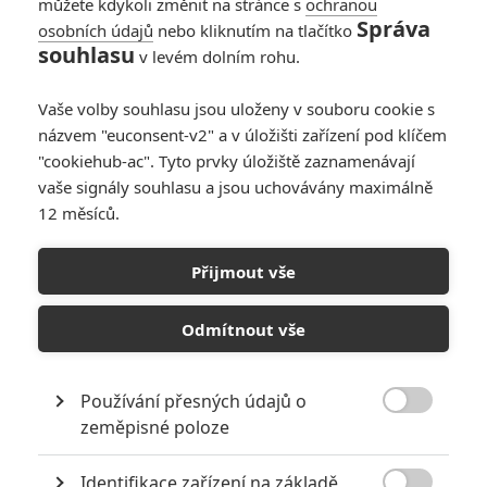
můžete kdykoli změnit na stránce s
ochranou
Správa
osobních údajů
nebo kliknutím na tlačítko
souhlasu
v levém dolním rohu.
PŘIDAT NOVÝ KOMENTÁŘ
Vaše volby souhlasu jsou uloženy v souboru cookie s
názvem "euconsent-v2" a v úložišti zařízení pod klíčem
Pro psaní komentářů, se přihlašte.
"cookiehub-ac". Tyto prvky úložiště zaznamenávají
vaše signály souhlasu a jsou uchovávány maximálně
RECENZE FILMŮ
12 měsíců.
10
Recenze: Zcela výjimečná Gerta
Přijmout vše
Schnirch nebarví hnus českých dějin
narůžovo
Odmítnout vše
5
Recenze: Záhada strašidelného
zámku úroveň štědrovečerních
pohádek nepozvedla
Používání přesných údajů o

zeměpisné poloze
8
Recenze: Občanská válka
Identifikace zařízení na základě