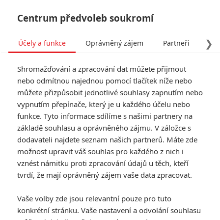
Centrum předvoleb soukromí
❯
Účely a funkce
Oprávněný zájem
Partneři
Pro
Tog
Shromažďování a zpracování dat můžete přijmout
navi
nebo odmítnou najednou pomocí tlačítek níže nebo
můžete přizpůsobit jednotlivé souhlasy zapnutím nebo
The Flood: Rasismus vůči
vypnutím přepínače, který je u každého účelu nebo
funkce. Tyto informace sdílíme s našimi partnery na
australským domorodců
základě souhlasu a oprávněného zájmu. V záložce s
vyústí v krvavou pomstu
dodavateli najdete seznam našich partnerů. Máte zde
možnost upravit váš souhlas pro každého z nich i
vznést námitku proti zpracování údajů u těch, kteří
Napsal:
Jaroslav Mrázek - (Jaaaara)
, 04.12.2020 14:23
tvrdí, že mají oprávněný zájem vaše data zpracovat.
KOMENTÁŘE
0
Vaše volby zde jsou relevantní pouze pro tuto
konkrétní stránku. Vaše nastavení a odvolání souhlasu