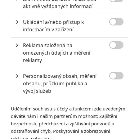

aktivně vyžádaných informací
6
Recenze: Godzilla x Kong: Nové
impérium
Ukládání a/nebo přístup k

informacím v zařízení
8
Recenze: Opičí muž
Reklama založená na

omezených údajích a měření
reklamy
POSLEDNÍ KOMENTOVANÉ
Personalizovaný obsah, měření

obsahu, průzkum publika a
3
ČLÁNEK | 01.08.2026 16:40
vývoj služeb
Marvel nečekaně zrušil již schválené pokračování
433
FILM | 01.08.2026 07:11
Udělením souhlasu s účely a funkcemi zde uvedenými
拆彈專家
dáváte nám i našim partnerům možnost: Zajištění
1
bezpečnosti, předcházení a zjišťování podvodů a
ČLÁNEK | 30.07.2026 20:14
Děti krve a kostí: Regulérní trailer představuje akční fantasy
odstraňování chyb, Poskytování a zobrazování
dobrodružství s vůní Afriky
reklamy a obsahu