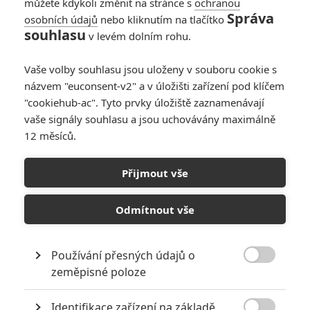
můžete kdykoli změnit na stránce s
ochranou
Správa
osobních údajů
nebo kliknutím na tlačítko
souhlasu
v levém dolním rohu.
Vaše volby souhlasu jsou uloženy v souboru cookie s
názvem "euconsent-v2" a v úložišti zařízení pod klíčem
PŘIDAT NOVÝ KOMENTÁŘ
"cookiehub-ac". Tyto prvky úložiště zaznamenávají
Pro psaní komentářů, se přihlašte.
vaše signály souhlasu a jsou uchovávány maximálně
12 měsíců.
Terminátor 2: Den
zúčtování
Přijmout vše
01.07.1991 | USA, Francie
Akční, Sci-Fi, Thriller
Odmítnout vše
Info o filmu
Používání přesných údajů o

zeměpisné poloze
Identifikace zařízení na základě