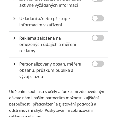

aktivně vyžádaných informací
Ukládání a/nebo přístup k

informacím v zařízení
RECENZE FILMŮ
Reklama založená na
10
Recenze: Zcela výjimečná Gerta

omezených údajích a měření
Schnirch nebarví hnus českých dějin
reklamy
narůžovo
5
Personalizovaný obsah, měření
Recenze: Záhada strašidelného

zámku úroveň štědrovečerních
obsahu, průzkum publika a
pohádek nepozvedla
vývoj služeb
8
Recenze: Občanská válka
Udělením souhlasu s účely a funkcemi zde uvedenými
dáváte nám i našim partnerům možnost: Zajištění
6
bezpečnosti, předcházení a zjišťování podvodů a
Recenze: Godzilla x Kong: Nové
odstraňování chyb, Poskytování a zobrazování
impérium
reklamy a obsahu