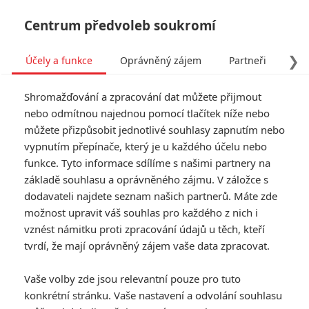
Centrum předvoleb soukromí
❯
Účely a funkce
Oprávněný zájem
Partneři
Pro
Tog
Shromažďování a zpracování dat můžete přijmout
navi
nebo odmítnou najednou pomocí tlačítek níže nebo
můžete přizpůsobit jednotlivé souhlasy zapnutím nebo
Terminátor 2: Producenti
vypnutím přepínače, který je u každého účelu nebo
funkce. Tyto informace sdílíme s našimi partnery na
chtěli kvůli nakynutému
základě souhlasu a oprávněného zájmu. V záložce s
rozpočtu vypustit jednu z
dodavateli najdete seznam našich partnerů. Máte zde
možnost upravit váš souhlas pro každého z nich i
legendárních scén
vznést námitku proti zpracování údajů u těch, kteří
tvrdí, že mají oprávněný zájem vaše data zpracovat.
Napsal:
Jaroslav Mrázek - (Jaaaara)
, 31.10.2020 16:26
Vaše volby zde jsou relevantní pouze pro tuto
KOMENTÁŘE
0
konkrétní stránku. Vaše nastavení a odvolání souhlasu