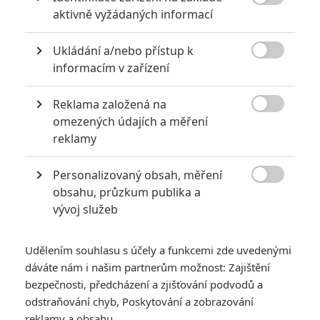

aktivně vyžádaných informací
Ukládání a/nebo přístup k

informacím v zařízení
Reklama založená na

omezených údajích a měření
RECENZE FILMŮ
reklamy
10
Recenze: Zcela výjimečná Gerta
Personalizovaný obsah, měření
Schnirch nebarví hnus českých dějin

obsahu, průzkum publika a
narůžovo
vývoj služeb
5
Recenze: Záhada strašidelného
zámku úroveň štědrovečerních
Udělením souhlasu s účely a funkcemi zde uvedenými
pohádek nepozvedla
dáváte nám i našim partnerům možnost: Zajištění
8
bezpečnosti, předcházení a zjišťování podvodů a
Recenze: Občanská válka
odstraňování chyb, Poskytování a zobrazování
reklamy a obsahu