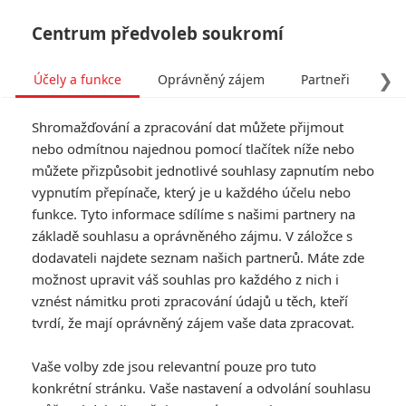
Centrum předvoleb soukromí
❯
Účely a funkce
Oprávněný zájem
Partneři
Pro
Tog
Shromažďování a zpracování dat můžete přijmout
navi
nebo odmítnou najednou pomocí tlačítek níže nebo
můžete přizpůsobit jednotlivé souhlasy zapnutím nebo
Keira Knightley zapomněla,
vypnutím přepínače, který je u každého účelu nebo
funkce. Tyto informace sdílíme s našimi partnery na
jakou roli hrála ve Star
základě souhlasu a oprávněného zájmu. V záložce s
Wars
dodavateli najdete seznam našich partnerů. Máte zde
možnost upravit váš souhlas pro každého z nich i
vznést námitku proti zpracování údajů u těch, kteří
Napsal:
David Křída - (davi.k)
, 02.11.2020 06:00
tvrdí, že mají oprávněný zájem vaše data zpracovat.
KOMENTÁŘE
1
Vaše volby zde jsou relevantní pouze pro tuto
konkrétní stránku. Vaše nastavení a odvolání souhlasu