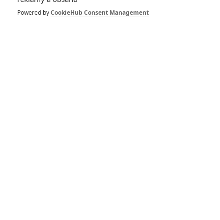
6
Recenze: Godzilla x Kong: Nové
Powered by
CookieHub Consent Management
impérium
8
Recenze: Opičí muž
POSLEDNÍ KOMENTOVANÉ
3
ČLÁNEK | 01.08.2026 16:40
Marvel nečekaně zrušil již schválené pokračování
433
FILM | 01.08.2026 07:11
拆彈專家
1
ČLÁNEK | 30.07.2026 20:14
Děti krve a kostí: Regulérní trailer představuje akční fantasy
dobrodružství s vůní Afriky