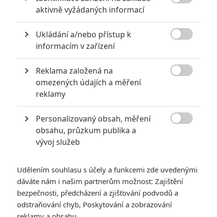
8

aktivně vyžádaných informací
6
Recenze: Godzilla x Kong: Nové
Ukládání a/nebo přístup k
impérium

informacím v zařízení
8
Recenze: Opičí muž
Reklama založená na

omezených údajích a měření
reklamy
Personalizovaný obsah, měření
POSLEDNÍ KOMENTOVANÉ

obsahu, průzkum publika a
vývoj služeb
3
ČLÁNEK | 01.08.2026 16:40
Marvel nečekaně zrušil již schválené pokračování
Udělením souhlasu s účely a funkcemi zde uvedenými
433
dáváte nám i našim partnerům možnost: Zajištění
FILM | 01.08.2026 07:11
拆彈專家
bezpečnosti, předcházení a zjišťování podvodů a
odstraňování chyb, Poskytování a zobrazování
1
ČLÁNEK | 30.07.2026 20:14
reklamy a obsahu