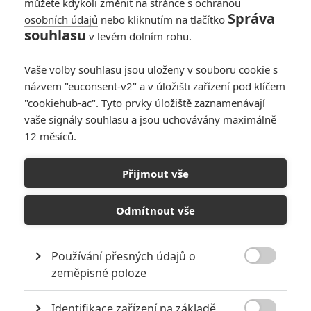
můžete kdykoli změnit na stránce s
ochranou
Správa
osobních údajů
nebo kliknutím na tlačítko
souhlasu
v levém dolním rohu.
Vaše volby souhlasu jsou uloženy v souboru cookie s
názvem "euconsent-v2" a v úložišti zařízení pod klíčem
PŘIDAT NOVÝ KOMENTÁŘ
"cookiehub-ac". Tyto prvky úložiště zaznamenávají
Pro psaní komentářů, se přihlašte.
vaše signály souhlasu a jsou uchovávány maximálně
12 měsíců.
RECENZE FILMŮ
Přijmout vše
10
Recenze: Zcela výjimečná Gerta
Schnirch nebarví hnus českých dějin
Odmítnout vše
narůžovo
5
Recenze: Záhada strašidelného
Používání přesných údajů o
zámku úroveň štědrovečerních

zeměpisné poloze
pohádek nepozvedla
Recenze: Občanská válka
Identifikace zařízení na základě