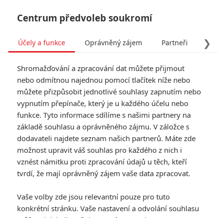
Centrum předvoleb soukromí
❯
Účely a funkce
Oprávněný zájem
Partneři
Pro
Tog
Shromažďování a zpracování dat můžete přijmout
navi
nebo odmítnou najednou pomocí tlačítek níže nebo
můžete přizpůsobit jednotlivé souhlasy zapnutím nebo
Occupation: Rainfall: Trailer
vypnutím přepínače, který je u každého účelu nebo
funkce. Tyto informace sdílíme s našimi partnery na
láká na masivní bitvu
základě souhlasu a oprávněného zájmu. V záložce s
pozemšťanů s
dodavateli najdete seznam našich partnerů. Máte zde
možnost upravit váš souhlas pro každého z nich i
mimozemšťany
vznést námitku proti zpracování údajů u těch, kteří
tvrdí, že mají oprávněný zájem vaše data zpracovat.
Napsal:
Petr Slavík - (Anarvin)
, 28.09.2020 21:45
Vaše volby zde jsou relevantní pouze pro tuto
KOMENTÁŘE
0
konkrétní stránku. Vaše nastavení a odvolání souhlasu