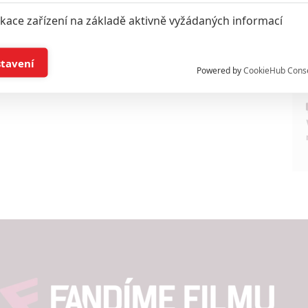
ikace zařízení na základě aktivně vyžádaných informací
í a/nebo přístup k informacím v zařízení
stavení
Powered by
CookieHub Cons
a založená na omezených údajích a měření reklamy
alizovaný obsah, měření obsahu, průzkum publika a vývoj
hlasu s účely a funkcemi zde uvedenými dáváte nám i našim pa
štění bezpečnosti, předcházení a zjišťování podvodů a odstraňov
a zobrazování reklamy a obsahu