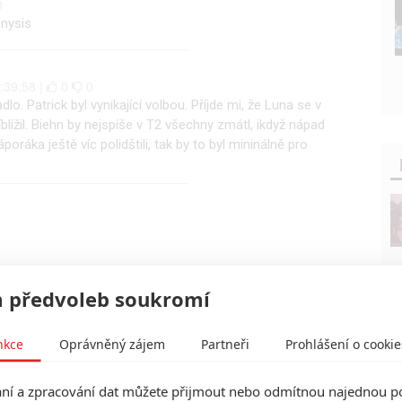
0
enysis
:39:58 |
0
0
lo. Patrick byl vynikající volbou. Příjde mi, že Luna se v
lížil. Biehn by nejspíše v T2 všechny zmátl, ikdyž nápad
ráka ještě víc polidštili, tak by to byl mininálně pro
 předvoleb soukromí
nkce
Oprávněný zájem
Partneři
Prohlášení o cookie
í a zpracování dat můžete přijmout nebo odmítnou najednou po