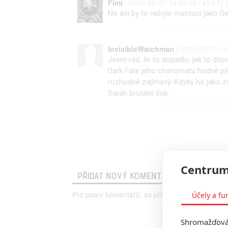
Fimi
| 2020-09-21 14:54:09 |
0
No asi by to nebylo matoucí jako G
InvisibleWatchman
| 2020-09-21 12
Jsem rád, že to dopadlo, jak to dopad
Dark Fate jeho charismatu hodně příb
rozhodně zajímavý. Kdyby ho jako zápo
Sarah brutální šok.
Centrum
PŘIDAT NOVÝ KOMENTÁŘ
Pro psaní komentářů, se přihlašte.
Účely a fu
Shromažďován