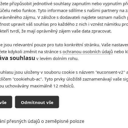
žete přizpůsobit jednotlivé souhlasy zapnutím nebo vypnutím pře
účelu nebo funkce. Tyto informace sdílíme s našimi partnery na 
rávněného zájmu. V záložce s dodavateli najdete seznam našich 
ost upravit váš souhlas pro každého z nich i vznést námitku pro
 kteří tvrdí, že mají oprávněný zájem vaše data zpracovat.
e jsou relevantní pouze pro tuto konkrétní stránku. Vaše nastave
ete kdykoli změnit na stránce s
ochranou osobních údajů
nebo kl
áva souhlasu
v levém dolním rohu.
uhlasu jsou uloženy v souboru cookie s názvem "euconsent-v2" a 
klíčem "cookiehub-ac". Tyto prvky úložiště zaznamenávají vaše si
sou uchovávány maximálně 12 měsíců.
vše
Odmítnout vše
ání přesných údajů o zeměpisné poloze