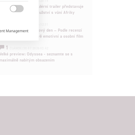
ČLÁNEK | 30.07.2026 20:14
Děti krve a kostí: Regulérní trailer představuje
akční fantasy dobrodružství s vůní Afriky

1
ČLÁNEK | 30.07.2026 12:31
Spider-Man: Zbrusu nový den – Podle recenzí
ent Management

máme čekat překvapivě emotivní a osobní film
1

ČLÁNEK | 30.07.2026 03:42
Velké preview: Odyssea - seznamte se s
maximálně nabitým obsazením

rtnerům
ání chyb,