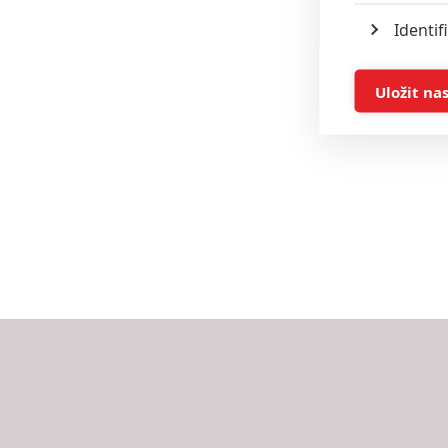
Identif
Ukládán
Uložit na
Reklam
Person
služeb
Udělením sou
možnost: Zaji
Poskytování 