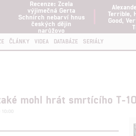
Recenze: Zcela
Alexand
výjimečná Gerta
Terrible, 
Schnirch nebarví hnus
Good, Ve
českých dějin
T
narůžovo
ZE
ČLÁNKY
VIDEA
DATABÁZE
SERIÁLY
také mohl hrát smrtícího T-1
0 10:00