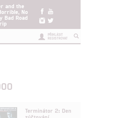
er and the
Horrible, No
ry Bad Road
rip
PŘIHLÁSIT
REGISTROVAT
000
Terminátor 2: Den
zúčtování