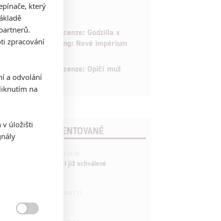
8
pínače, který
základě
partnerů.
6
Recenze: Godzilla x
ti zpracování
Kong: Nové impérium
8
Recenze: Opičí muž
ní a odvolání
iknutím na
v úložišti
POSLEDNÍ KOMENTOVANÉ
gnály
3
ČLÁNEK | 01.08.2026 16:40
Marvel nečekaně zrušil již schválené
pokračování
433
FILM | 01.08.2026 07:11
拆彈專家

1