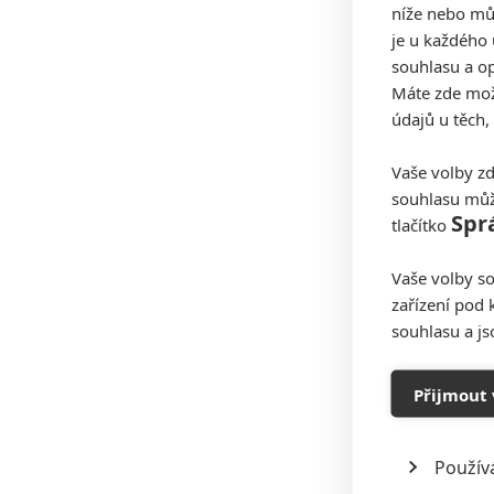
níže nebo mů
je u každého 
souhlasu a op
Máte zde možn
údajů u těch,
Vaše volby zd
souhlasu můž
Spr
tlačítko
Vaše volby so
zařízení pod 
souhlasu a j
Přijmout 
Použív