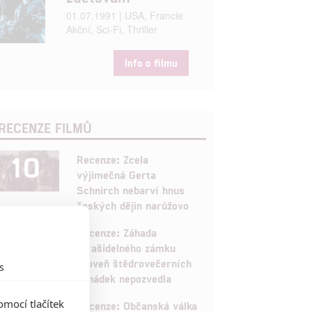
01.07.1991 | USA, Francie
Akční, Sci-Fi, Thriller
Info o filmu
RECENZE FILMŮ
10
Recenze: Zcela
výjimečná Gerta
Schnirch nebarví hnus
českých dějin narůžovo
5
Recenze: Záhada
strašidelného zámku
úroveň štědrovečerních
s
pohádek nepozvedla
mocí tlačítek
Recenze: Občanská válka