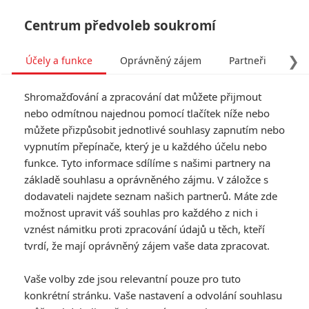
Centrum předvoleb soukromí
❯
Účely a funkce
Oprávněný zájem
Partneři
Pro
Tog
Shromažďování a zpracování dat můžete přijmout
navi
nebo odmítnou najednou pomocí tlačítek níže nebo
můžete přizpůsobit jednotlivé souhlasy zapnutím nebo
Judy & Punch: Mia
vypnutím přepínače, který je u každého účelu nebo
funkce. Tyto informace sdílíme s našimi partnery na
Wasikowska se v dávné
základě souhlasu a oprávněného zájmu. V záložce s
historii mstí svému
dodavateli najdete seznam našich partnerů. Máte zde
možnost upravit váš souhlas pro každého z nich i
bývalému
vznést námitku proti zpracování údajů u těch, kteří
tvrdí, že mají oprávněný zájem vaše data zpracovat.
Napsal:
Jaroslav Mrázek - (Jaaaara)
, 04.06.2020 20:04
Vaše volby zde jsou relevantní pouze pro tuto
KOMENTÁŘE
0
konkrétní stránku. Vaše nastavení a odvolání souhlasu