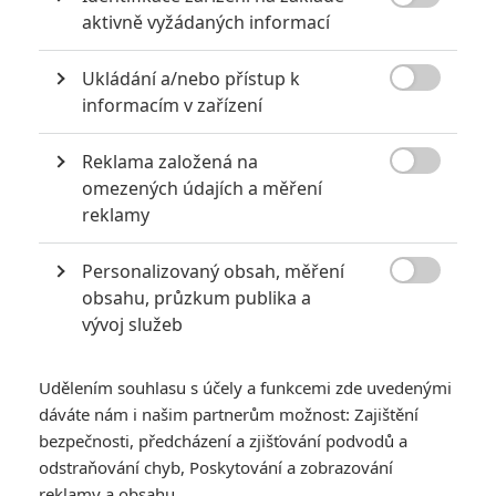
8

aktivně vyžádaných informací
6
Recenze: Godzilla x Kong: Nové
Ukládání a/nebo přístup k
impérium

informacím v zařízení
8
Recenze: Opičí muž
Reklama založená na

omezených údajích a měření
reklamy
Personalizovaný obsah, měření
POSLEDNÍ KOMENTOVANÉ

obsahu, průzkum publika a
vývoj služeb
3
ČLÁNEK | 01.08.2026 16:40
Marvel nečekaně zrušil již schválené pokračování
Udělením souhlasu s účely a funkcemi zde uvedenými
433
dáváte nám i našim partnerům možnost: Zajištění
FILM | 01.08.2026 07:11
拆彈專家
bezpečnosti, předcházení a zjišťování podvodů a
odstraňování chyb, Poskytování a zobrazování
1
ČLÁNEK | 30.07.2026 20:14
reklamy a obsahu