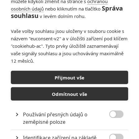
můžete kdykoli změnit na stránce s
ochranou
Správa
osobních údajů
nebo kliknutím na tlačítko
souhlasu
v levém dolním rohu.
Vaše volby souhlasu jsou uloženy v souboru cookie s
názvem "euconsent-v2" a v úložišti zařízení pod klíčem
PŘIDAT NOVÝ KOMENTÁŘ
"cookiehub-ac". Tyto prvky úložiště zaznamenávají
Pro psaní komentářů, se přihlašte.
vaše signály souhlasu a jsou uchovávány maximálně
12 měsíců.
RECENZE FILMŮ
Přijmout vše
10
Recenze: Zcela výjimečná Gerta
Schnirch nebarví hnus českých dějin
Odmítnout vše
narůžovo
5
Recenze: Záhada strašidelného
Používání přesných údajů o
zámku úroveň štědrovečerních

zeměpisné poloze
pohádek nepozvedla
Recenze: Občanská válka
Identifikace zařízení na základě