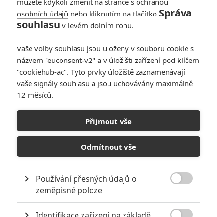
můžete kdykoli změnit na stránce s
ochranou
Správa
osobních údajů
nebo kliknutím na tlačítko
souhlasu
v levém dolním rohu.
Vaše volby souhlasu jsou uloženy v souboru cookie s
názvem "euconsent-v2" a v úložišti zařízení pod klíčem
PŘIDAT NOVÝ KOMENTÁŘ
"cookiehub-ac". Tyto prvky úložiště zaznamenávají
vaše signály souhlasu a jsou uchovávány maximálně
Pro psaní komentářů, se přihlašte.
12 měsíců.
Přijmout vše
Odmítnout vše
Používání přesných údajů o

zeměpisné poloze
Identifikace zařízení na základě