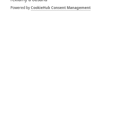
10
Recenze: Zcela výjimečná Gerta
Powered by
CookieHub Consent Management
Schnirch nebarví hnus českých dějin
narůžovo
5
Recenze: Záhada strašidelného
zámku úroveň štědrovečerních
pohádek nepozvedla
8
Recenze: Občanská válka
6
Recenze: Godzilla x Kong: Nové
impérium
8
Recenze: Opičí muž