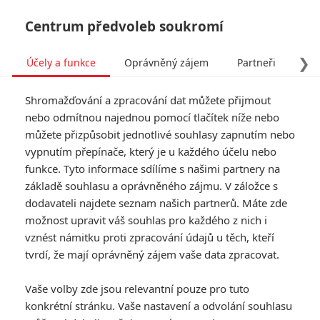
Centrum předvoleb soukromí
❯
Účely a funkce
Oprávněný zájem
Partneři
Pro
Tog
Shromažďování a zpracování dat můžete přijmout
navi
nebo odmítnou najednou pomocí tlačítek níže nebo
můžete přizpůsobit jednotlivé souhlasy zapnutím nebo
vypnutím přepínače, který je u každého účelu nebo
funkce. Tyto informace sdílíme s našimi partnery na
základě souhlasu a oprávněného zájmu. V záložce s
dodavateli najdete seznam našich partnerů. Máte zde
Animal Rescue: Tom Hardy,
možnost upravit váš souhlas pro každého z nich i
vznést námitku proti zpracování údajů u těch, kteří
Noomi Rapace, pes a vražda
tvrdí, že mají oprávněný zájem vaše data zpracovat.
Napsal:
Daniel Z. - (Danny)
, 31.01.2013 19:45
Vaše volby zde jsou relevantní pouze pro tuto
konkrétní stránku. Vaše nastavení a odvolání souhlasu
KOMENTÁŘE
0