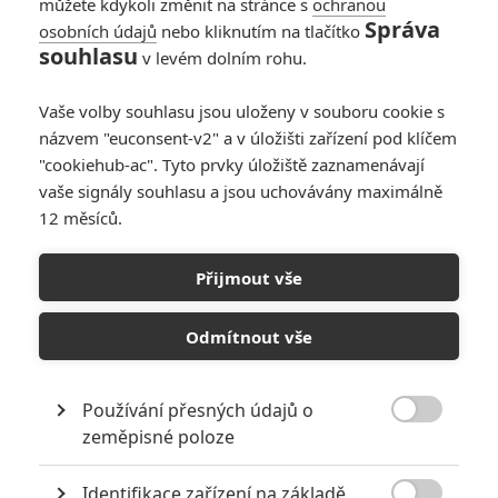
můžete kdykoli změnit na stránce s
ochranou
Správa
osobních údajů
nebo kliknutím na tlačítko
souhlasu
v levém dolním rohu.
Gorko
| 2020-05-01 17:15:40 |
0
0
Ti skrulove vypadaji jak mini hulkove. Celkem vtipne.
Vaše volby souhlasu jsou uloženy v souboru cookie s
názvem "euconsent-v2" a v úložišti zařízení pod klíčem
"cookiehub-ac". Tyto prvky úložiště zaznamenávají
vaše signály souhlasu a jsou uchovávány maximálně
12 měsíců.
PŘIDAT NOVÝ KOMENTÁŘ
Přijmout vše
Pro psaní komentářů, se přihlašte.
Odmítnout vše
Captain Marvel
08.03.2019 | USA
Používání přesných údajů o
Akční, Sci-Fi, Dobrodružný

zeměpisné poloze
Info o filmu
Identifikace zařízení na základě