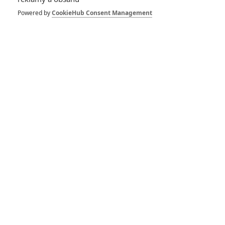
8
Recenze: Občanská válka
Powered by
CookieHub Consent Management
6
Recenze: Godzilla x Kong: Nové
impérium
8
Recenze: Opičí muž
POSLEDNÍ KOMENTOVANÉ
3
ČLÁNEK | 01.08.2026 16:40
Marvel nečekaně zrušil již schválené pokračování
433
FILM | 01.08.2026 07:11
拆彈專家