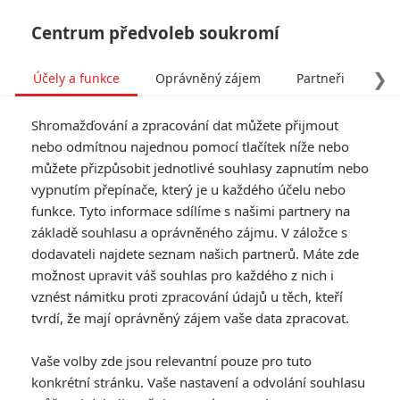
Centrum předvoleb soukromí
❯
Účely a funkce
Oprávněný zájem
Partneři
Pro
Tog
Shromažďování a zpracování dat můžete přijmout
navi
nebo odmítnou najednou pomocí tlačítek níže nebo
můžete přizpůsobit jednotlivé souhlasy zapnutím nebo
Captain Marvel mohla
vypnutím přepínače, který je u každého účelu nebo
funkce. Tyto informace sdílíme s našimi partnery na
vypadat úplně jinak a video
základě souhlasu a oprávněného zájmu. V záložce s
ukazuje její první den
dodavateli najdete seznam našich partnerů. Máte zde
možnost upravit váš souhlas pro každého z nich i
natáčení
vznést námitku proti zpracování údajů u těch, kteří
tvrdí, že mají oprávněný zájem vaše data zpracovat.
Napsal:
Michal Janoušek - (Rudmen)
, 01.05.2020 16:01
Vaše volby zde jsou relevantní pouze pro tuto
KOMENTÁŘE
1
konkrétní stránku. Vaše nastavení a odvolání souhlasu