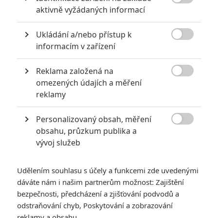

aktivně vyžádaných informací
Ukládání a/nebo přístup k

informacím v zařízení
Reklama založená na

omezených údajích a měření
reklamy
Personalizovaný obsah, měření
RECENZE FILMŮ

obsahu, průzkum publika a
10
vývoj služeb
Recenze: Zcela výjimečná Gerta
Schnirch nebarví hnus českých dějin
narůžovo
Udělením souhlasu s účely a funkcemi zde uvedenými
5
dáváte nám i našim partnerům možnost: Zajištění
Recenze: Záhada strašidelného
bezpečnosti, předcházení a zjišťování podvodů a
zámku úroveň štědrovečerních
pohádek nepozvedla
odstraňování chyb, Poskytování a zobrazování
reklamy a obsahu