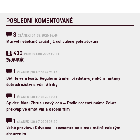
POSLEDNÍ KOMENTOVANÉ
3
ČLÁNEK | 01.08.2026 16:40
Marvel nečekaně zrušil již schválené pokračování
433
FILM | 01.08.2026 07:11
拆彈專家
1
ČLÁNEK | 30.07.2026 20:14
Děti krve a kostí: Regulérní trailer představuje akční fantasy
dobrodružství s vůní Afriky
1
ČLÁNEK | 30.07.2026 12:31
Spider-Man: Zbrusu nový den – Podle recenzí máme čekat
překvapivě emotivní a osobní film
1
ČLÁNEK | 30.07.2026 03:42
Velké preview: Odyssea - seznamte se s maximálně nabitým
obsazením