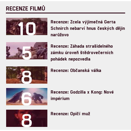
RECENZE FILMŮ
10
Recenze: Zcela výjimečná Gerta
Schnirch nebarví hnus českých dějin
narůžovo
5
Recenze: Záhada strašidelného
zámku úroveň štědrovečerních
pohádek nepozvedla
8
Recenze: Občanská válka
6
Recenze: Godzilla x Kong: Nové
impérium
8
Recenze: Opičí muž