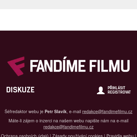
DISKUZE
PŘIHLÁSIT
REGISTROVAT
Šéfredaktor webu je
Petr Slavík
, e-mail
redakce@fandimefilmu.cz
Máte-li zájem o inzerci na našem webu napište nám na e-mail
redakce@fandimefilmu.cz
Ochrana osobních údajů
|
Zásady používání cookies
|
Pravidla webu
|