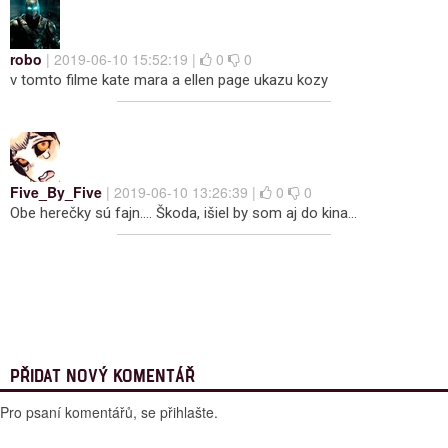
robo
| 2019-06-10 15:52:19 |
0
0
v tomto filme kate mara a ellen page ukazu kozy
Five_By_Five
| 2019-06-10 13:26:39 |
0
0
Obe herečky sú fajn.... Škoda, išiel by som aj do kina...
PŘIDAT NOVÝ KOMENTÁŘ
Pro psaní komentářů, se přihlašte.