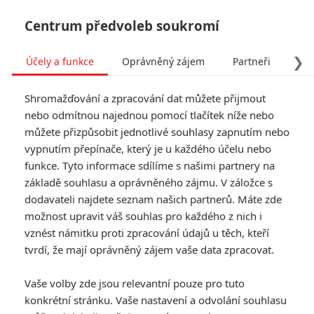
Centrum předvoleb soukromí
❯
Účely a funkce
Oprávněný zájem
Partneři
Pro
Tog
Shromažďování a zpracování dat můžete přijmout
navi
nebo odmítnou najednou pomocí tlačítek níže nebo
můžete přizpůsobit jednotlivé souhlasy zapnutím nebo
Batman: Zack Snyder se
vypnutím přepínače, který je u každého účelu nebo
funkce. Tyto informace sdílíme s našimi partnery na
diví lidem, kterým se nelíbí,
základě souhlasu a oprávněného zájmu. V záložce s
že je Batman zabiják
dodavateli najdete seznam našich partnerů. Máte zde
možnost upravit váš souhlas pro každého z nich i
vznést námitku proti zpracování údajů u těch, kteří
Napsal:
Jan Lysý - (Lee)
, 25.03.2019 19:52
tvrdí, že mají oprávněný zájem vaše data zpracovat.
KOMENTÁŘE
21
Vaše volby zde jsou relevantní pouze pro tuto
konkrétní stránku. Vaše nastavení a odvolání souhlasu