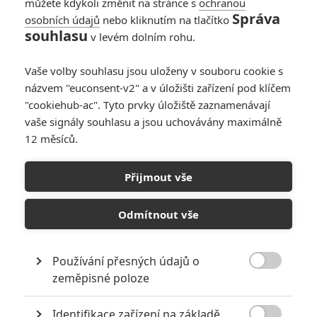
můžete kdykoli změnit na stránce s
ochranou
Fimi
| 2019-03-26 14:45:02 |
0
0
Správa
osobních údajů
nebo kliknutím na tlačítko
Roman je spíš zajímavý že i to jsme tu řešili, buď neumíš
souhlasu
v levém dolním rohu.
číst nebo jsi retardovaný a nechápeš psaný text, takže jak
to teda je?
Vaše volby souhlasu jsou uloženy v souboru cookie s
názvem "euconsent-v2" a v úložišti zařízení pod klíčem
"cookiehub-ac". Tyto prvky úložiště zaznamenávají
vaše signály souhlasu a jsou uchovávány maximálně
12 měsíců.
Roman
| 2019-03-26 14:42:28 |
0
0
najlepsi Batman proste epic Affleck zaujimave je ze
keaton aj bale tiez zabijali ale to nikomu nevadi sak vieme
Přijmout vše
preco
Odmítnout vše
Používání přesných údajů o
Fimi
| 2019-03-26 12:47:31 |
0
0

zeměpisné poloze
Carnage to říkám právě, kdyby před BvS byl Batman, vyzněl
by BvS mnohem lépe
Identifikace zařízení na základě