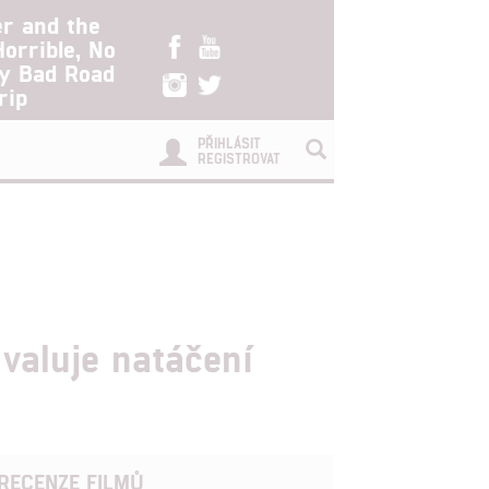
er and the
Horrible, No
ry Bad Road
rip
PŘIHLÁSIT
REGISTROVAT
valuje natáčení
RECENZE FILMŮ