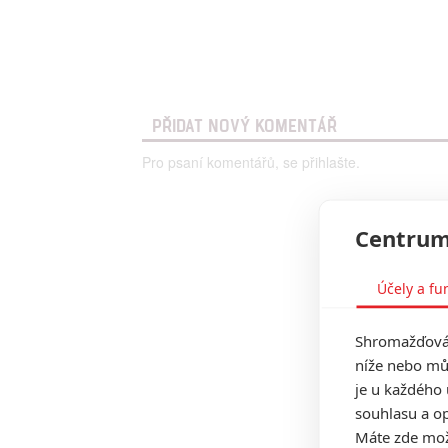
PŘIDAT NOVÝ KOMENTÁŘ
Pro psaní komentářů, se přihlašte.
Centrum
Účely a fu
Shromažďován
níže nebo mů
je u každého 
souhlasu a op
Máte zde možn