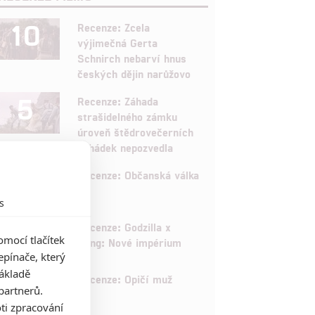
10
Recenze: Zcela
výjimečná Gerta
Schnirch nebarví hnus
českých dějin narůžovo
5
Recenze: Záhada
strašidelného zámku
úroveň štědrovečerních
pohádek nepozvedla
8
Recenze: Občanská válka
s
6
Recenze: Godzilla x
mocí tlačítek
Kong: Nové impérium
pínače, který
základě
8
Recenze: Opičí muž
partnerů.
ti zpracování