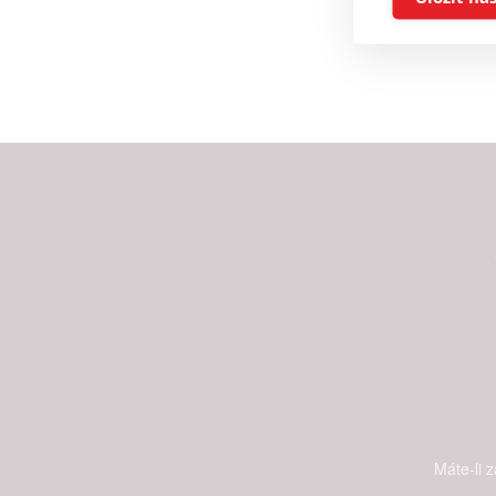
Advert
Person
and se
Udělením sou
možnost: Ensu
advertising a
Máte-li 