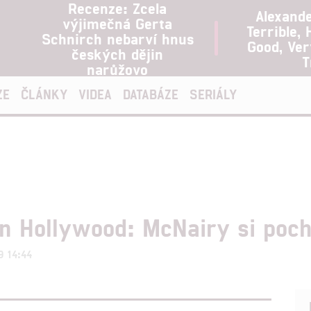
Recenze: Zcela
Alexand
výjimečná Gerta
Terrible, 
Schnirch nebarví hnus
Good, Ve
českých dějin
T
narůžovo
ZE
ČLÁNKY
VIDEA
DATABÁZE
SERIÁLY
n Hollywood: McNairy si poch
9 14:44