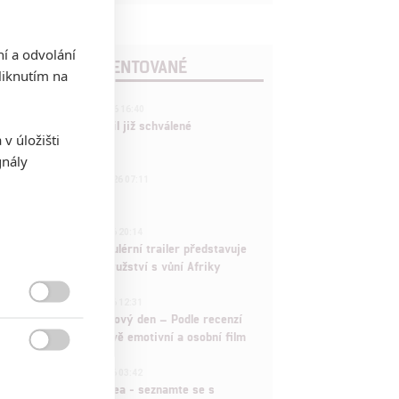
ní a odvolání
POSLEDNÍ KOMENTOVANÉ
iknutím na
3
ČLÁNEK | 01.08.2026 16:40
Marvel nečekaně zrušil již schválené
v úložišti
pokračování
gnály
433
FILM | 01.08.2026 07:11
拆彈專家
1
ČLÁNEK | 30.07.2026 20:14
Děti krve a kostí: Regulérní trailer představuje
akční fantasy dobrodružství s vůní Afriky
1
ČLÁNEK | 30.07.2026 12:31

Spider-Man: Zbrusu nový den – Podle recenzí
máme čekat překvapivě emotivní a osobní film

1
ČLÁNEK | 30.07.2026 03:42
Velké preview: Odyssea - seznamte se s