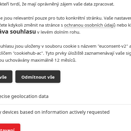
 kteří tvrdí, že mají oprávněný zájem vaše data zpracovat.
e jsou relevantní pouze pro tuto konkrétní stránku. Vaše nastave
ete kdykoli změnit na stránce s
ochranou osobních údajů
nebo kl
áva souhlasu
v levém dolním rohu.
uhlasu jsou uloženy v souboru cookie s názvem "euconsent-v2" a 
klíčem "cookiehub-ac". Tyto prvky úložiště zaznamenávají vaše si
sou uchovávány maximálně 12 měsíců.
vše
Odmítnout vše
ecise geolocation data
y devices based on information actively requested
and/or access information on a device
stavení