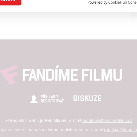
Powered by
CookieHub Cons
ising based on limited data and advertising measurement
alised content, content measurement, audience research,
rvices development
hlasu s účely a funkcemi zde uvedenými dáváte nám i našim pa
re security, prevent and detect fraud, and fix errors, Deliver and
nd content
DISKUZE
PŘIHLÁSIT
REGISTROVAT
Šéfredaktor webu je
Petr Slavík
, e-mail
redakce@fandimefilmu.cz
zájem o inzerci na našem webu napište nám na e-mail
redakce@fandime