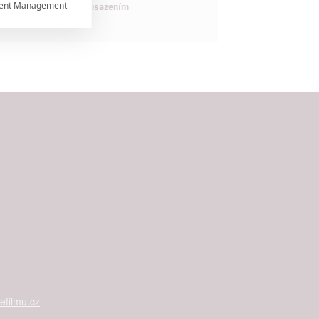
ent Management

maximálně nabitým obsazením


rtnerům
 present
filmu.cz