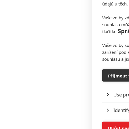
údajů u těch,
Vaše volby zd
souhlasu můž
Spr
tlačítko
Vaše volby so
zařízení pod 
souhlasu a j
Přijmout 
Use pr
Identif
Store 
Uložit na