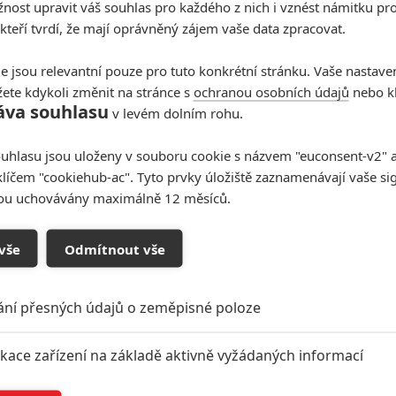
ost upravit váš souhlas pro každého z nich i vznést námitku pro
 kteří tvrdí, že mají oprávněný zájem vaše data zpracovat.
e jsou relevantní pouze pro tuto konkrétní stránku. Vaše nastave
ete kdykoli změnit na stránce s
ochranou osobních údajů
nebo kl
áva souhlasu
v levém dolním rohu.
uhlasu jsou uloženy v souboru cookie s názvem "euconsent-v2" a 
klíčem "cookiehub-ac". Tyto prvky úložiště zaznamenávají vaše si
sou uchovávány maximálně 12 měsíců.
vše
Odmítnout vše
ání přesných údajů o zeměpisné poloze
ikace zařízení na základě aktivně vyžádaných informací