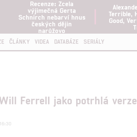
Recenze: Zcela
Alexand
výjimečná Gerta
Terrible, 
Schnirch nebarví hnus
Good, Ve
českých dějin
T
narůžovo
ZE
ČLÁNKY
VIDEA
DATABÁZE
SERIÁLY
ll Ferrell jako potrhlá verze
 16:30