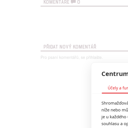
KOMENTÁŘE
0
PŘIDAT NOVÝ KOMENTÁŘ
Pro psaní komentářů, se přihlašte.
Centrum
Účely a fu
Shromažďován
níže nebo mů
je u každého 
souhlasu a op