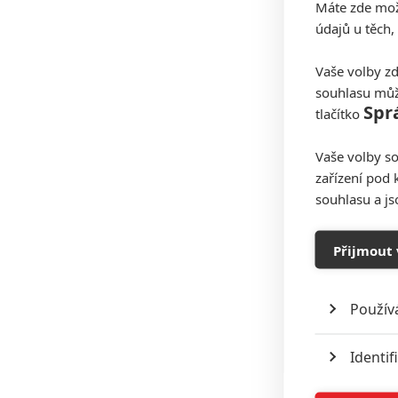
Máte zde možn
údajů u těch,
Vaše volby zd
souhlasu můž
Spr
tlačítko
Vaše volby so
zařízení pod 
souhlasu a j
Přijmout 
Použív
Identif