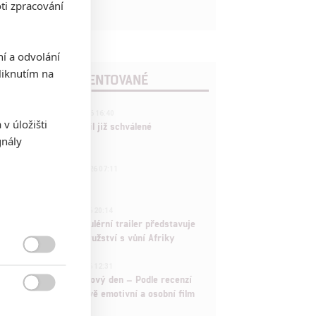
ti zpracování
ní a odvolání
iknutím na
POSLEDNÍ KOMENTOVANÉ
3
ČLÁNEK | 01.08.2026 16:40
v úložišti
Marvel nečekaně zrušil již schválené
gnály
pokračování
433
FILM | 01.08.2026 07:11
拆彈專家
1
ČLÁNEK | 30.07.2026 20:14
Děti krve a kostí: Regulérní trailer představuje
akční fantasy dobrodružství s vůní Afriky

1
ČLÁNEK | 30.07.2026 12:31
Spider-Man: Zbrusu nový den – Podle recenzí
máme čekat překvapivě emotivní a osobní film
