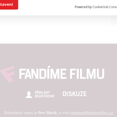
í a/nebo přístup k informacím v zařízení
stavení
Powered by
CookieHub Cons
a založená na omezených údajích a měření reklamy
alizovaný obsah, měření obsahu, průzkum publika a vývoj
hlasu s účely a funkcemi zde uvedenými dáváte nám i našim pa
štění bezpečnosti, předcházení a zjišťování podvodů a odstraňov
a zobrazování reklamy a obsahu
DISKUZE
PŘIHLÁSIT
REGISTROVAT
Šéfredaktor webu je
Petr Slavík
, e-mail
redakce@fandimefilmu.cz