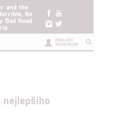
er and the
Horrible, No
ry Bad Road
rip
PŘIHLÁSIT
REGISTROVAT
 nejlepšího