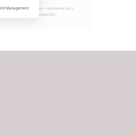
1
ČLÁNEK | 30.07.2026 03:42
ent Management
Velké preview: Odyssea - seznamte se s

maximálně nabitým obsazením


rtnerům
ání chyb,