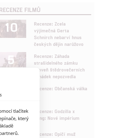
RECENZE FILMŮ
10
Recenze: Zcela
výjimečná Gerta
Schnirch nebarví hnus
českých dějin narůžovo
5
Recenze: Záhada
strašidelného zámku
úroveň štědrovečerních
pohádek nepozvedla
8
Recenze: Občanská válka
s
6
mocí tlačítek
Recenze: Godzilla x
Kong: Nové impérium
pínače, který
základě
8
partnerů.
Recenze: Opičí muž