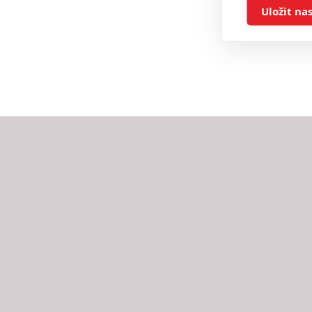
Ukládán
Uložit na
Reklam
Person
služeb
Udělením sou
možnost: Zaji
Poskytování 