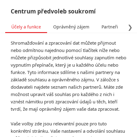
Centrum předvoleb soukromí
❯
Účely a funkce
Oprávněný zájem
Partneři
Pro
Tog
Shromažďování a zpracování dat můžete přijmout
navi
nebo odmítnou najednou pomocí tlačítek níže nebo
můžete přizpůsobit jednotlivé souhlasy zapnutím nebo
Malý, ale šikovný: 5
vypnutím přepínače, který je u každého účelu nebo
funkce. Tyto informace sdílíme s našimi partnery na
nejvýdělečnějších minifilmů
základě souhlasu a oprávněného zájmu. V záložce s
roku 2017
dodavateli najdete seznam našich partnerů. Máte zde
možnost upravit váš souhlas pro každého z nich i
vznést námitku proti zpracování údajů u těch, kteří
Napsal:
Petr Slavík - (Anarvin)
, 05.05.2018 16:43
tvrdí, že mají oprávněný zájem vaše data zpracovat.
KOMENTÁŘE
5
Vaše volby zde jsou relevantní pouze pro tuto
konkrétní stránku. Vaše nastavení a odvolání souhlasu