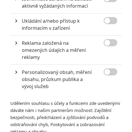
Fakt by ma zaujimal matematicky popis jak sa to pocitalo,

aktivně vyžádaných informací
pretoze vysledok bez ohladu na vsetko je vzdy okolo
60mega, myslim ze by to bolo edukativne aby si to clovek
Ukládání a/nebo přístup k
vedel prepocitat ked niekde uvidi info ci su to neni bludy,

informacím v zařízení
dikes
Reklama založená na

omezených údajích a měření
reklamy
Martin
| 2018-05-05 18:34:50 |
0
0
Annabelle 2 a Rozpolcený ok zbytek mě neláká. Možná ty
Personalizovaný obsah, měření
černošky by mohly být ještě koukatelné.

obsahu, průzkum publika a
vývoj služeb
Udělením souhlasu s účely a funkcemi zde uvedenými
Danielo5 | 2018-05-05 18:05:33 |
0
0
dáváte nám i našim partnerům možnost: Zajištění
Jako ta cena reklamy u těch nejlevnějších projektů je
bezpečnosti, předcházení a zjišťování podvodů a
docela síla. Annabelle 110 mega?, vždit to nemají ani
odstraňování chyb, Poskytování a zobrazování
některé stamilionové blockbustery.
reklamy a obsahu