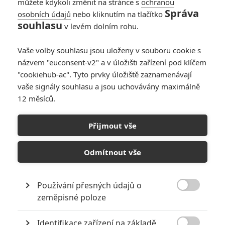
můžete kdykoli změnit na stránce s
ochranou
Lunelaith | 2018-05-10 09:11:21 |
0
0
Správa
osobních údajů
nebo kliknutím na tlačítko
Baby driver se mi hodně líbil, na Wonder i Rozpolceného se
souhlasu
v levém dolním rohu.
teprv chystám. Na 1. Annabelle jsem byl a neurazila, ale
dvojka mě z traileru nezaujala. Každopádně ty rozpočty na
Vaše volby souhlasu jsou uloženy v souboru cookie s
propagaci u těchto levnějších filmů mě taky překvapily.
názvem "euconsent-v2" a v úložišti zařízení pod klíčem
"cookiehub-ac". Tyto prvky úložiště zaznamenávají
vaše signály souhlasu a jsou uchovávány maximálně
12 měsíců.
jajar | 2018-05-05 23:06:22 |
0
0
Opravdu by me zajimalo jestli cena reklamy je tak velika,
Přijmout vše
nebo jde jen o prerozdeleni penez kvuli snizeni zisku... a
uspore na dani.
Odmítnout vše
Jinak odmeny pro manazery 200 milionu u snimku za 15..
to je velka sila.
Používání přesných údajů o

zeměpisné poloze
samo | 2018-05-05 18:42:32 |
0
0
Identifikace zařízení na základě