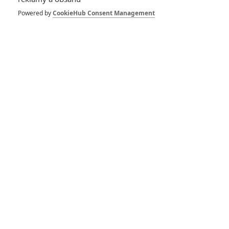
Powered by
CookieHub Consent Management
PŘIDAT NOVÝ KOMENTÁŘ
Pro psaní komentářů, se přihlašte.
Girls Trip
14.06.2017 | USA
Komedie
Info o filmu